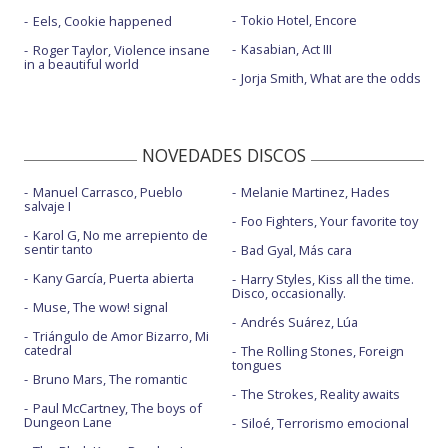
Tokio Hotel, Encore
Eels, Cookie happened
Kasabian, Act III
Roger Taylor, Violence insane
in a beautiful world
Jorja Smith, What are the odds
NOVEDADES DISCOS
Manuel Carrasco, Pueblo
Melanie Martinez, Hades
salvaje I
Foo Fighters, Your favorite toy
Karol G, No me arrepiento de
sentir tanto
Bad Gyal, Más cara
Kany García, Puerta abierta
Harry Styles, Kiss all the time.
Disco, occasionally.
Muse, The wow! signal
Andrés Suárez, Lúa
Triángulo de Amor Bizarro, Mi
catedral
The Rolling Stones, Foreign
tongues
Bruno Mars, The romantic
The Strokes, Reality awaits
Paul McCartney, The boys of
Dungeon Lane
Siloé, Terrorismo emocional