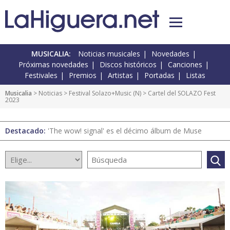
MUSICALIA:
Noticias musicales
Novedades
Próximas novedades
Discos históricos
Canciones
Festivales
Premios
Artistas
Portadas
Listas
Musicalia
>
Noticias
>
Festival Solazo+Music
(
N
) > Cartel del SOLAZO Fest
2023
Destacado:
'The wow! signal' es el décimo álbum de Muse