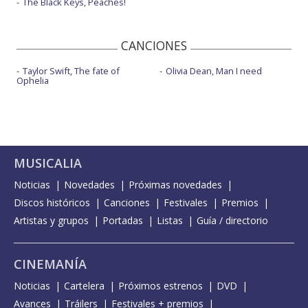
The Black Keys, Peaches!
CANCIONES
Taylor Swift, The fate of
Olivia Dean, Man I need
Ophelia
MUSICALIA
Noticias
Novedades
Próximas novedades
Discos históricos
Canciones
Festivales
Premios
Artistas y grupos
Portadas
Listas
Guía / directorio
CINEMANÍA
Noticias
Cartelera
Próximos estrenos
DVD
Avances
Tráilers
Festivales + premios