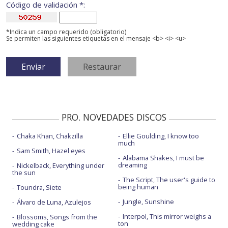
Código de validación *:
*Indica un campo requerido (obligatorio)
Se permiten las siguientes etiquetas en el mensaje <b> <i> <u>
PRO. NOVEDADES DISCOS
Chaka Khan, Chakzilla
Ellie Goulding, I know too
much
Sam Smith, Hazel eyes
Alabama Shakes, I must be
dreaming
Nickelback, Everything under
the sun
The Script, The user's guide to
being human
Toundra, Siete
Jungle, Sunshine
Álvaro de Luna, Azulejos
Interpol, This mirror weighs a
Blossoms, Songs from the
ton
wedding cake