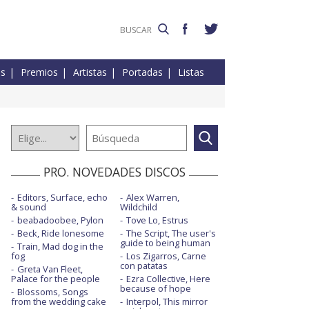
es
Premios
Artistas
Portadas
Listas
PRO. NOVEDADES DISCOS
Editors, Surface, echo
Alex Warren,
& sound
Wildchild
beabadoobee, Pylon
Tove Lo, Estrus
Beck, Ride lonesome
The Script, The user's
guide to being human
Train, Mad dog in the
fog
Los Zigarros, Carne
con patatas
Greta Van Fleet,
Palace for the people
Ezra Collective, Here
because of hope
Blossoms, Songs
from the wedding cake
Interpol, This mirror