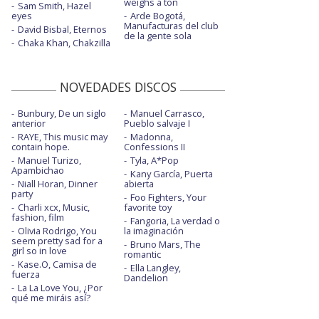
weighs a ton
Sam Smith, Hazel
eyes
Arde Bogotá,
Manufacturas del club
David Bisbal, Eternos
de la gente sola
Chaka Khan, Chakzilla
NOVEDADES DISCOS
Bunbury, De un siglo
Manuel Carrasco,
anterior
Pueblo salvaje I
RAYE, This music may
Madonna,
contain hope.
Confessions II
Manuel Turizo,
Tyla, A*Pop
Apambichao
Kany García, Puerta
Niall Horan, Dinner
abierta
party
Foo Fighters, Your
Charli xcx, Music,
favorite toy
fashion, film
Fangoria, La verdad o
Olivia Rodrigo, You
la imaginación
seem pretty sad for a
Bruno Mars, The
girl so in love
romantic
Kase.O, Camisa de
Ella Langley,
fuerza
Dandelion
La La Love You, ¿Por
qué me miráis así?