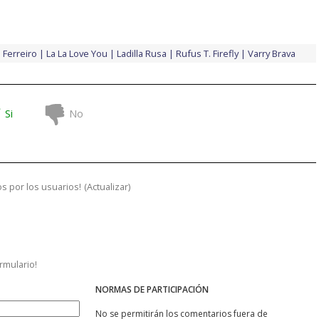
n Ferreiro
La La Love You
Ladilla Rusa
Rufus T. Firefly
Varry Brava
Si
No
s por los usuarios!
(
Actualizar
)
ormulario!
NORMAS DE PARTICIPACIÓN
No se permitirán los comentarios fuera de