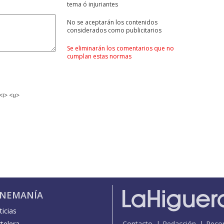
tema ó injuriantes
No se aceptarán los contenidos
considerados como publicitarios
Se eliminarán los comentarios que no
cumplan estas normas
<i> <u>
INEMANÍA
icias
telera
Contacto
Redacción
Reco