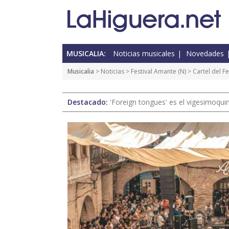
MUSICALIA:
Noticias musicales
Novedades
Musicalia
>
Noticias
>
Festival Amante
(
N
) > Cartel del 
Destacado:
'Foreign tongues' es el vigesimoqui