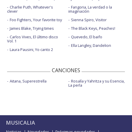
Charlie Puth, Whatever's
Fangoria, La verdad o la
clever
imaginación
Foo Fighters, Your favorite toy
Sienna Spiro, Visitor
James Blake, Trying times
The Black Keys, Peaches!
Carlos Vives, El último disco
Quevedo, El baifo
Vol. 1
Ella Langley, Dandelion
Laura Pausini, Yo canto 2
CANCIONES
Aitana, Superestrella
Rosalía y Yahritza y su Esencia,
La perla
MUSICALIA
Noticias
Novedades
Próximas novedades