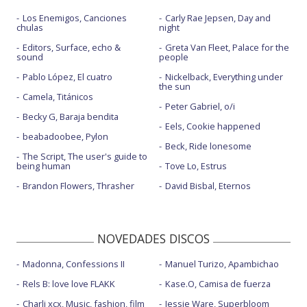
Los Enemigos, Canciones
Carly Rae Jepsen, Day and
chulas
night
Editors, Surface, echo &
Greta Van Fleet, Palace for the
sound
people
Pablo López, El cuatro
Nickelback, Everything under
the sun
Camela, Titánicos
Peter Gabriel, o/i
Becky G, Baraja bendita
Eels, Cookie happened
beabadoobee, Pylon
Beck, Ride lonesome
The Script, The user's guide to
being human
Tove Lo, Estrus
Brandon Flowers, Thrasher
David Bisbal, Eternos
NOVEDADES DISCOS
Madonna, Confessions II
Manuel Turizo, Apambichao
Rels B: love love FLAKK
Kase.O, Camisa de fuerza
Charli xcx, Music, fashion, film
Jessie Ware, Superbloom