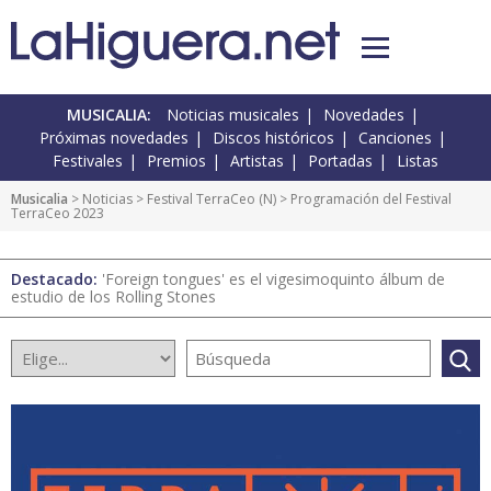
MUSICALIA:
Noticias musicales
Novedades
Próximas novedades
Discos históricos
Canciones
Festivales
Premios
Artistas
Portadas
Listas
Musicalia
>
Noticias
>
Festival TerraCeo
(
N
) > Programación del Festival
TerraCeo 2023
Destacado:
'Foreign tongues' es el vigesimoquinto álbum de
estudio de los Rolling Stones