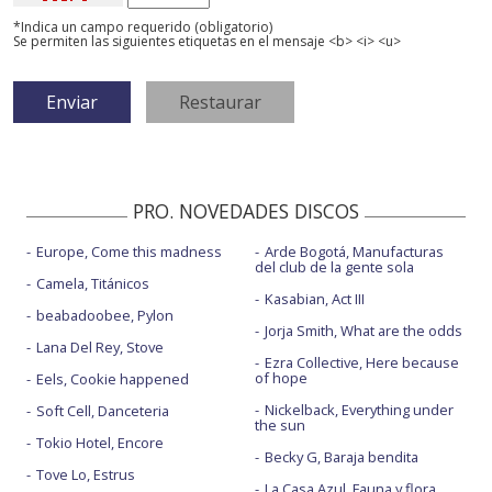
*Indica un campo requerido (obligatorio)
Se permiten las siguientes etiquetas en el mensaje <b> <i> <u>
PRO. NOVEDADES DISCOS
Europe, Come this madness
Arde Bogotá, Manufacturas
del club de la gente sola
Camela, Titánicos
Kasabian, Act III
beabadoobee, Pylon
Jorja Smith, What are the odds
Lana Del Rey, Stove
Ezra Collective, Here because
of hope
Eels, Cookie happened
Nickelback, Everything under
Soft Cell, Danceteria
the sun
Tokio Hotel, Encore
Becky G, Baraja bendita
Tove Lo, Estrus
La Casa Azul, Fauna y flora