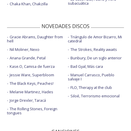
subacuática
Chaka Khan, Chakzilla
NOVEDADES DISCOS
Gracie Abrams, Daughter from
Triángulo de Amor Bizarro, Mi
hell
catedral
Nil Moliner, Nexo
The Strokes, Reality awaits
Ariana Grande, Petal
Bunbury, De un siglo anterior
Kase.O, Camisa de fuerza
Bad Gyal, Más cara
Jessie Ware, Superbloom
Manuel Carrasco, Pueblo
salvaje I
The Black Keys, Peaches!
FLO, Therapy at the club
Melanie Martinez, Hades
Siloé, Terrorismo emocional
Jorge Drexler, Taracá
The Rolling Stones, Foreign
tongues