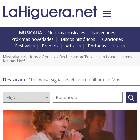
MUSICALIA:
Noticias musicales
Novedades
Próximas novedades
Discos históricos
Canciones
Festivales
Premios
Artistas
Portadas
Listas
Musicalia
>
Noticias
> Gorillaz y Beck llevaron 'Possession island' a Jimmy
Kimmel Live!
Destacado:
'The wow! signal' es el décimo álbum de Muse