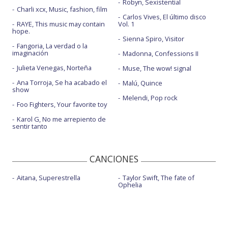
Robyn, Sexistential
Charli xcx, Music, fashion, film
Carlos Vives, El último disco
RAYE, This music may contain
Vol. 1
hope.
Sienna Spiro, Visitor
Fangoria, La verdad o la
imaginación
Madonna, Confessions II
Julieta Venegas, Norteña
Muse, The wow! signal
Ana Torroja, Se ha acabado el
Malú, Quince
show
Melendi, Pop rock
Foo Fighters, Your favorite toy
Karol G, No me arrepiento de
sentir tanto
CANCIONES
Aitana, Superestrella
Taylor Swift, The fate of
Ophelia