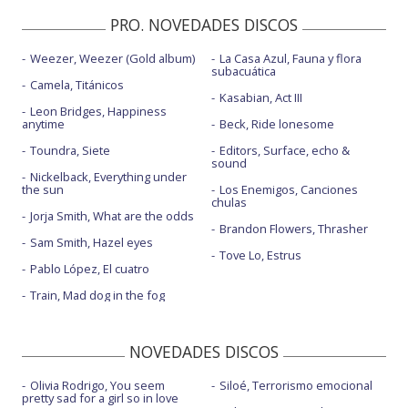
PRO. NOVEDADES DISCOS
Weezer, Weezer (Gold album)
La Casa Azul, Fauna y flora
subacuática
Camela, Titánicos
Kasabian, Act III
Leon Bridges, Happiness
anytime
Beck, Ride lonesome
Toundra, Siete
Editors, Surface, echo &
sound
Nickelback, Everything under
the sun
Los Enemigos, Canciones
chulas
Jorja Smith, What are the odds
Brandon Flowers, Thrasher
Sam Smith, Hazel eyes
Tove Lo, Estrus
Pablo López, El cuatro
Train, Mad dog in the fog
NOVEDADES DISCOS
Olivia Rodrigo, You seem
Siloé, Terrorismo emocional
pretty sad for a girl so in love