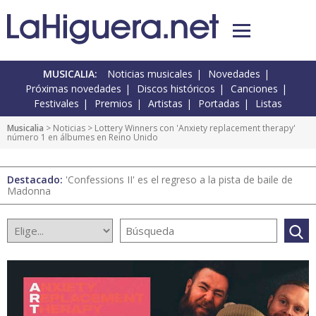
MUSICALIA:
Noticias musicales
Novedades
Próximas novedades
Discos históricos
Canciones
Festivales
Premios
Artistas
Portadas
Listas
Musicalia
>
Noticias
> Lottery Winners con 'Anxiety replacement therapy'
número 1 en álbumes en Reino Unido
Destacado:
'Confessions II' es el regreso a la pista de baile de
Madonna