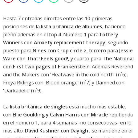
Hasta 7 entradas directas entre las 10 primeras
posiciones de la
lista británica de álbumes
, haciendo
pleno además en el top 4. Número 1 para
Lottery
Winners con Anxiety replacement therapy
, segundo
puesto para
Nines con Crop circle 2
, tercero para
Jessie
Ware con That! Feels good!
, y cuarto para
The National
con First two pages of Frankenstein
. Además
Reverend
and the Makers con 'Heatwave in the cold north'
(nº6),
Freya Ridings con 'Blood orange' (nº7) y Damned con
'Darkadelic' (nº9).
La
lista británica de singles
está mucho más estable,
con
Ellie Goulding y Calvin Harris con Miracle
repitiendo
en el número 1, para 4 semanas -no consecutivas- en lo
más alto.
David Kushner con Daylight
se mantiene en el