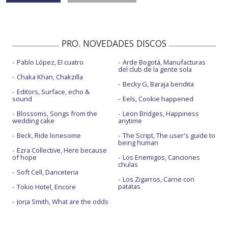
PRO. NOVEDADES DISCOS
Pablo López, El cuatro
Arde Bogotá, Manufacturas
del club de la gente sola
Chaka Khan, Chakzilla
Becky G, Baraja bendita
Editors, Surface, echo &
sound
Eels, Cookie happened
Blossoms, Songs from the
Leon Bridges, Happiness
wedding cake
anytime
Beck, Ride lonesome
The Script, The user's guide to
being human
Ezra Collective, Here because
of hope
Los Enemigos, Canciones
chulas
Soft Cell, Danceteria
Los Zigarros, Carne con
patatas
Tokio Hotel, Encore
Jorja Smith, What are the odds