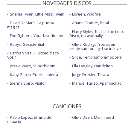
NOVEDADES DISCOS
Shania Twain, Little Miss Twain
Loreen, Wildfire
David DeMaría, La puerta
Ariana Grande, Petal
mágica
Harry Styles, Kiss all the time.
Foo Fighters, Your favorite toy
Disco, occasionally.
Robyn, Sexistential
Olivia Rodrigo, You seem
pretty sad for a girl so in love
Carlos Vives, El último disco
Vol. 1
Siloé, Terrorismo emocional
Jessie Ware, Superbloom
Ella Langley, Dandelion
Kany García, Puerta abierta
Jorge Drexler, Taracá
Sienna Spiro, Visitor
Manuel Turizo, Apambichao
CANCIONES
Pablo López, El niño del
Olivia Dean, Man I need
espacio