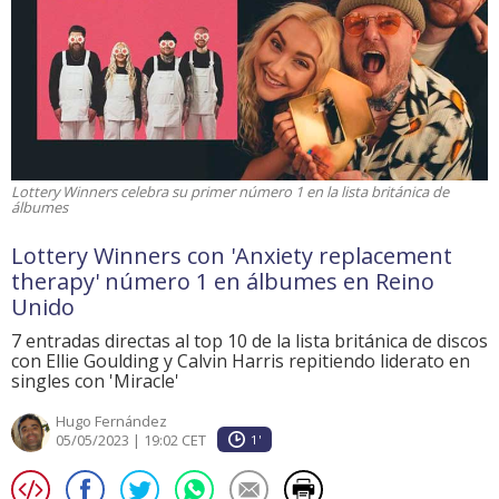
Lottery Winners celebra su primer número 1 en la lista británica de
álbumes
Lottery Winners con 'Anxiety replacement
therapy' número 1 en álbumes en Reino
Unido
7 entradas directas al top 10 de la lista británica de discos
con Ellie Goulding y Calvin Harris repitiendo liderato en
singles con 'Miracle'
Hugo Fernández
05/05/2023 | 19:02 CET
1'