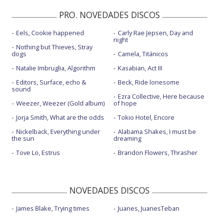
PRO. NOVEDADES DISCOS
Eels, Cookie happened
Carly Rae Jepsen, Day and
night
Nothing but Thieves, Stray
dogs
Camela, Titánicos
Natalie Imbruglia, Algorithm
Kasabian, Act III
Editors, Surface, echo &
Beck, Ride lonesome
sound
Ezra Collective, Here because
Weezer, Weezer (Gold album)
of hope
Jorja Smith, What are the odds
Tokio Hotel, Encore
Nickelback, Everything under
Alabama Shakes, I must be
the sun
dreaming
Tove Lo, Estrus
Brandon Flowers, Thrasher
NOVEDADES DISCOS
James Blake, Trying times
Juanes, JuanesTeban