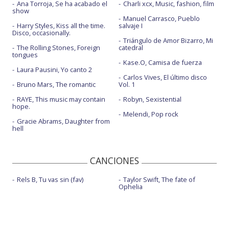
Ana Torroja, Se ha acabado el
Charli xcx, Music, fashion, film
show
Manuel Carrasco, Pueblo
Harry Styles, Kiss all the time.
salvaje I
Disco, occasionally.
Triángulo de Amor Bizarro, Mi
The Rolling Stones, Foreign
catedral
tongues
Kase.O, Camisa de fuerza
Laura Pausini, Yo canto 2
Carlos Vives, El último disco
Bruno Mars, The romantic
Vol. 1
RAYE, This music may contain
Robyn, Sexistential
hope.
Melendi, Pop rock
Gracie Abrams, Daughter from
hell
CANCIONES
Rels B, Tu vas sin (fav)
Taylor Swift, The fate of
Ophelia