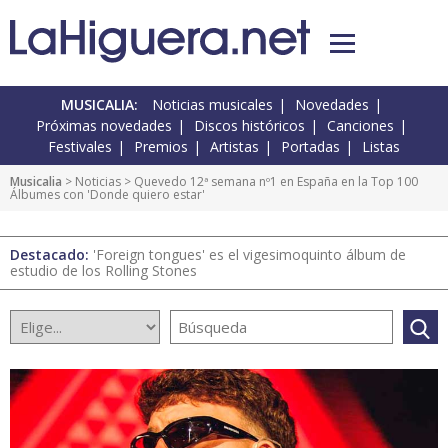
MUSICALIA:
Noticias musicales
Novedades
Próximas novedades
Discos históricos
Canciones
Festivales
Premios
Artistas
Portadas
Listas
Musicalia
>
Noticias
> Quevedo 12ª semana nº1 en España en la Top 100
Álbumes con 'Donde quiero estar'
Destacado:
'Foreign tongues' es el vigesimoquinto álbum de
estudio de los Rolling Stones