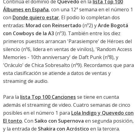
Continúa el dominio de
Quevedo
en la
lista Top 100
Álbumes en España
, con una 12ª semana en el número 1
con
Donde quiero estar
. El podio lo completan dos
entradas:
Morad con Reinsertado
(nº2) y
Arde Bogotá
con Cowboys de la A3
(nº3). También entre los diez
primeros puestos arrancan 'Parasiempre' de Héroes del
silencio (nº6, lidera en ventas de vinilos), 'Random Access
Memories - 10th anniversary' de Daft Punk (nº8), y
'Oráculo' de Chica Sobresalto
(nº9). Recordamos que para
esta clasificación se atiende a datos de ventas y
streaming de audio.
Para la
lista Top 100 Canciones
se tiene en cuenta
además el streaming de video. Cuatro semanas de cinco
posibles en el número 1 para
Lola Indigo y Quevedo con
El tonto
. Con
Saiko con Supernova
en segunda posición,
y la entrada de
Shakira con Acróstico
en la tercera.