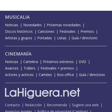
MUSICALIA
Noticias
Novedades
Próximas novedades
Discos históricos
Canciones
Festivales
Premios
Artistas y grupos
Portadas
Listas
Guía / directorio
CINEMANÍA
Noticias
Cartelera
Próximos estrenos
DVD
Avances
Tráilers
Festivales + premios
Actores y actrices
Carteles
Box-office
Guía / directorio
Contacto
Redacción
Recomienda
Sugiere una web
Aspectos legales
Política de privacidad
(
Cambiar
)