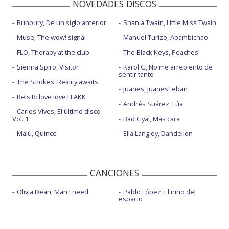
NOVEDADES DISCOS
Bunbury, De un siglo anterior
Shania Twain, Little Miss Twain
Muse, The wow! signal
Manuel Turizo, Apambichao
FLO, Therapy at the club
The Black Keys, Peaches!
Sienna Spiro, Visitor
Karol G, No me arrepiento de
sentir tanto
The Strokes, Reality awaits
Juanes, JuanesTeban
Rels B: love love FLAKK
Andrés Suárez, Lúa
Carlos Vives, El último disco
Vol. 1
Bad Gyal, Más cara
Malú, Quince
Ella Langley, Dandelion
CANCIONES
Olivia Dean, Man I need
Pablo López, El niño del
espacio