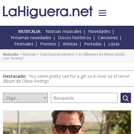
MUSICALIA:
Noticias musicales
Novedades
Próximas novedades
Discos históricos
Canciones
Festivales
Premios
Artistas
Portadas
Listas
Musicalia
>
Noticias
> Cian Ducrot número 1 en álbumes en Reino Unido
con 'Victory'
Destacado:
'You seem pretty sad for a girl so in love' es el tercer
álbum de Olivia Rodrigo