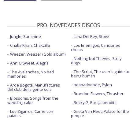
PRO. NOVEDADES DISCOS
Jungle, Sunshine
Lana Del Rey, Stove
Chaka Khan, Chakzilla
Los Enemigos, Canciones
chulas
Weezer, Weezer (Gold album)
Nothing but Thieves, Stray
dogs
Anni B Sweet, Alegría
The Script, The user's guide to
The Avalanches, No bad
being human
memories
beabadoobee, Pylon
Arde Bogotá, Manufacturas
del club de la gente sola
Brandon Flowers, Thrasher
Blossoms, Songs from the
wedding cake
Becky G, Baraja bendita
Los Zigarros, Carne con
Greta Van Fleet, Palace for the
patatas
people