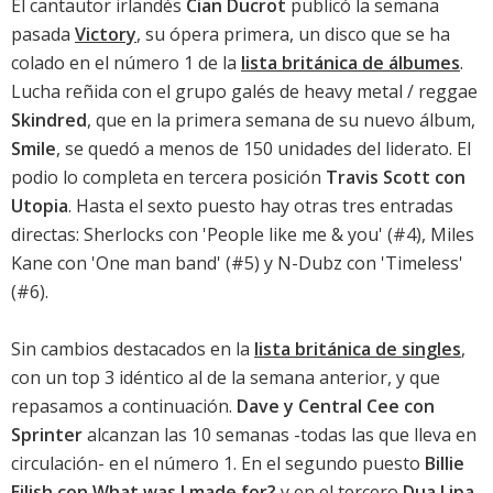
El cantautor irlandés
Cian Ducrot
publicó la semana
pasada
Victory
, su ópera primera, un disco que se ha
colado en el número 1 de la
lista británica de álbumes
.
Lucha reñida con el grupo galés de heavy metal / reggae
Skindred
, que en la primera semana de su nuevo álbum,
Smile
, se quedó a menos de 150 unidades del liderato. El
podio lo completa en tercera posición
Travis Scott con
Utopia
. Hasta el sexto puesto hay otras tres entradas
directas: Sherlocks con 'People like me & you' (#4),
Miles
Kane con 'One man band'
(#5) y N-Dubz con 'Timeless'
(#6).
Sin cambios destacados en la
lista británica de singles
,
con un top 3 idéntico al de la semana anterior, y que
repasamos a continuación.
Dave y Central Cee con
Sprinter
alcanzan las 10 semanas -todas las que lleva en
circulación- en el número 1. En el segundo puesto
Billie
Eilish con What was I made for?
y en el tercero
Dua Lipa