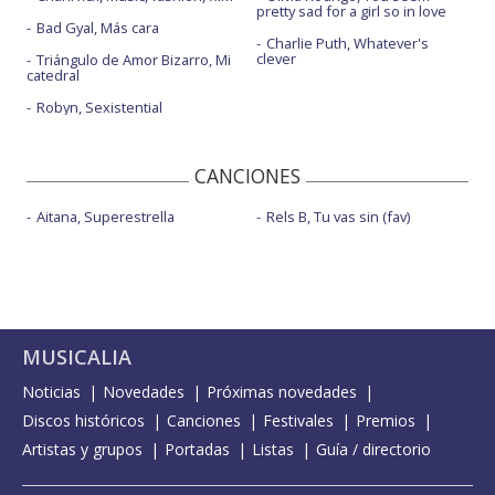
pretty sad for a girl so in love
Bad Gyal, Más cara
Charlie Puth, Whatever's
clever
Triángulo de Amor Bizarro, Mi
catedral
Robyn, Sexistential
CANCIONES
Aitana, Superestrella
Rels B, Tu vas sin (fav)
MUSICALIA
Noticias
Novedades
Próximas novedades
Discos históricos
Canciones
Festivales
Premios
Artistas y grupos
Portadas
Listas
Guía / directorio