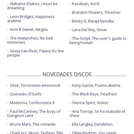
Alabama Shakes, I must be
Kasabian, Act III
dreaming
Brandon Flowers, Thrasher
Leon Bridges, Happiness
anytime
Becky G, Baraja bendita
Anni B Sweet, Alegría
Lana Del Rey, Stove
The Avalanches, No bad
The Script, The user's guide to
memories
being human
Greta Van Fleet, Palace for the
people
NOVEDADES DISCOS
Siloé, Terrorismo emocional
Kany García, Puerta abierta
Quevedo, El baifo
The Black Keys, Peaches!
Madonna, Confessions II
Sienna Spiro, Visitor
Paul McCartney, The boys of
Ana Torroja, Se ha acabado el
Dungeon Lane
show
Bruno Mars, The romantic
Ella Langley, Dandelion
Charli xcx, Music, fashion, film
Olivia Rodrigo, You seem