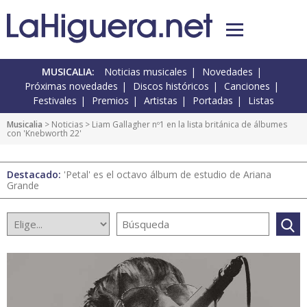
MUSICALIA:
Noticias musicales
Novedades
Próximas novedades
Discos históricos
Canciones
Festivales
Premios
Artistas
Portadas
Listas
Musicalia
>
Noticias
> Liam Gallagher nº1 en la lista británica de álbumes
con 'Knebworth 22'
Destacado:
'Petal' es el octavo álbum de estudio de Ariana
Grande