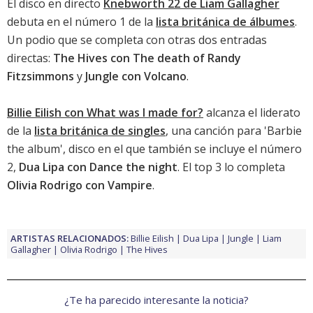
El disco en directo
Knebworth 22 de Liam Gallagher
debuta en el número 1 de la
lista británica de álbumes
.
Un podio que se completa con otras dos entradas
directas:
The Hives con The death of Randy
Fitzsimmons
y
Jungle con Volcano
.
Billie Eilish con What was I made for?
alcanza el liderato
de la
lista británica de singles
, una canción para '
Barbie
the album
', disco en el que también se incluye el número
2,
Dua Lipa con Dance the night
. El top 3 lo completa
Olivia Rodrigo con Vampire
.
ARTISTAS RELACIONADOS:
Billie Eilish
Dua Lipa
Jungle
Liam
Gallagher
Olivia Rodrigo
The Hives
¿Te ha parecido interesante la noticia?