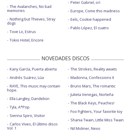
Peter Gabriel, o/i
The Avalanches, No bad
memories
Europe, Come this madness
Nothing but Thieves, Stray
Eels, Cookie happened
dogs
Pablo López, El cuatro
Tove Lo, Estrus
Tokio Hotel, Encore
NOVEDADES DISCOS
Kany García, Puerta abierta
The Strokes, Reality awaits
Andrés Suárez, Lúa
Madonna, Confessions II
RAYE, This music may contain
Bruno Mars, The romantic
hope.
Julieta Venegas, Norteña
Ella Langley, Dandelion
The Black Keys, Peaches!
Tyla, A*Pop
Foo Fighters, Your favorite toy
Sienna Spiro, Visitor
Shania Twain, Little Miss Twain
Carlos Vives, El último disco
Vol. 1
Nil Moliner, Nexo