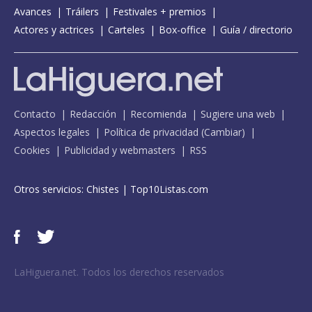
Avances
Tráilers
Festivales + premios
Actores y actrices
Carteles
Box-office
Guía / directorio
Contacto
Redacción
Recomienda
Sugiere una web
Aspectos legales
Política de privacidad
(
Cambiar
)
Cookies
Publicidad y webmasters
RSS
Otros servicios:
Chistes
|
Top10Listas.com
LaHiguera.net. Todos los derechos reservados