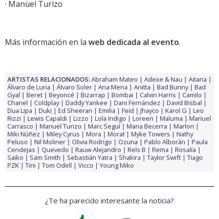
· Manuel Turizo
Más información en la
web dedicada al evento
.
ARTISTAS RELACIONADOS:
Abraham Mateo
Adexe & Nau
Aitana
Álvaro de Luna
Álvaro Soler
Ana Mena
Anitta
Bad Bunny
Bad
Gyal
Beret
Beyoncé
Bizarrap
Bombai
Calvin Harris
Camilo
Chanel
Coldplay
Daddy Yankee
Dani Fernández
David Bisbal
Dua Lipa
Duki
Ed Sheeran
Emilia
Feid
Jhayco
Karol G
Leo
Rizzi
Lewis Capaldi
Lizzo
Lola Indigo
Loreen
Maluma
Manuel
Carrasco
Manuel Turizo
Marc Seguí
Maria Becerra
Marlon
Miki Núñez
Miley Cyrus
Mora
Morat
Myke Towers
Nathy
Peluso
Nil Moliner
Olivia Rodrigo
Ozuna
Pablo Alborán
Paula
Cendejas
Quevedo
Rauw Alejandro
Rels B
Rema
Rosalía
Saiko
Sam Smith
Sebastián Yatra
Shakira
Taylor Swift
Tiago
PZK
Tini
Tom Odell
Vicco
Young Miko
¿Te ha parecido interesante la noticia?