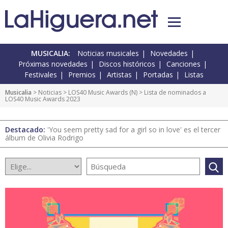
MUSICALIA:
Noticias musicales
Novedades
Próximas novedades
Discos históricos
Canciones
Festivales
Premios
Artistas
Portadas
Listas
Musicalia
>
Noticias
>
LOS40 Music Awards
(
N
) > Lista de nominados a
LOS40 Music Awards 2023
Destacado:
'You seem pretty sad for a girl so in love' es el tercer
álbum de Olivia Rodrigo