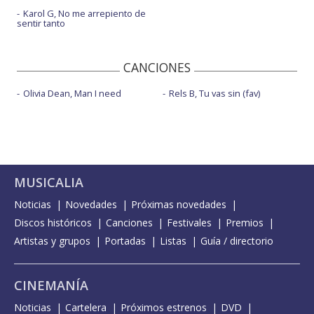
Karol G, No me arrepiento de
sentir tanto
CANCIONES
Olivia Dean, Man I need
Rels B, Tu vas sin (fav)
MUSICALIA
Noticias
Novedades
Próximas novedades
Discos históricos
Canciones
Festivales
Premios
Artistas y grupos
Portadas
Listas
Guía / directorio
CINEMANÍA
Noticias
Cartelera
Próximos estrenos
DVD