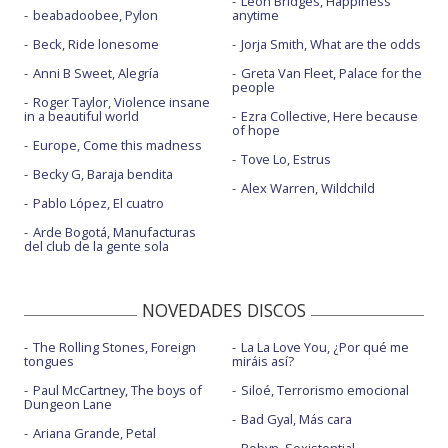
Leon Bridges, Happiness
beabadoobee, Pylon
anytime
Beck, Ride lonesome
Jorja Smith, What are the odds
Anni B Sweet, Alegría
Greta Van Fleet, Palace for the
people
Roger Taylor, Violence insane
in a beautiful world
Ezra Collective, Here because
of hope
Europe, Come this madness
Tove Lo, Estrus
Becky G, Baraja bendita
Alex Warren, Wildchild
Pablo López, El cuatro
Arde Bogotá, Manufacturas
del club de la gente sola
NOVEDADES DISCOS
The Rolling Stones, Foreign
La La Love You, ¿Por qué me
tongues
miráis así?
Paul McCartney, The boys of
Siloé, Terrorismo emocional
Dungeon Lane
Bad Gyal, Más cara
Ariana Grande, Petal
Robyn, Sexistential