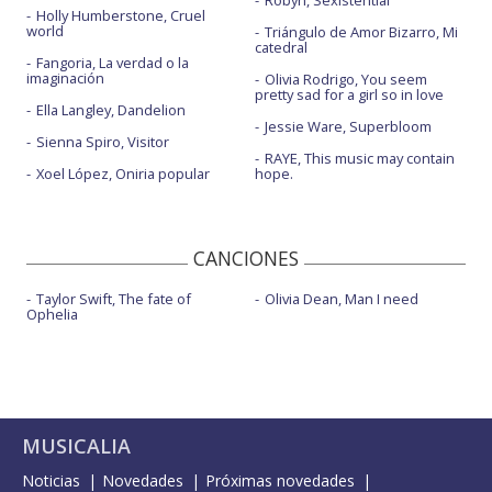
Holly Humberstone, Cruel
world
Triángulo de Amor Bizarro, Mi
catedral
Fangoria, La verdad o la
imaginación
Olivia Rodrigo, You seem
pretty sad for a girl so in love
Ella Langley, Dandelion
Jessie Ware, Superbloom
Sienna Spiro, Visitor
RAYE, This music may contain
Xoel López, Oniria popular
hope.
CANCIONES
Taylor Swift, The fate of
Olivia Dean, Man I need
Ophelia
MUSICALIA
Noticias
Novedades
Próximas novedades