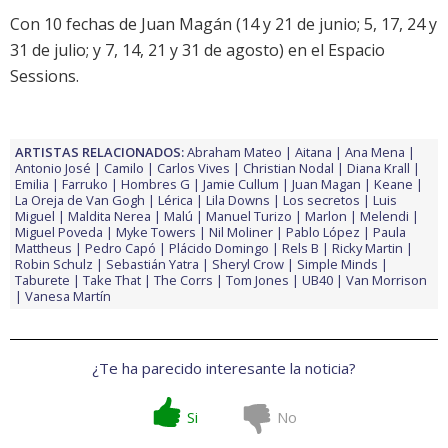
Con 10 fechas de Juan Magán (14 y 21 de junio; 5, 17, 24 y
31 de julio; y 7, 14, 21 y 31 de agosto) en el Espacio
Sessions.
ARTISTAS RELACIONADOS:
Abraham Mateo
Aitana
Ana Mena
Antonio José
Camilo
Carlos Vives
Christian Nodal
Diana Krall
Emilia
Farruko
Hombres G
Jamie Cullum
Juan Magan
Keane
La Oreja de Van Gogh
Lérica
Lila Downs
Los secretos
Luis
Miguel
Maldita Nerea
Malú
Manuel Turizo
Marlon
Melendi
Miguel Poveda
Myke Towers
Nil Moliner
Pablo López
Paula
Mattheus
Pedro Capó
Plácido Domingo
Rels B
Ricky Martin
Robin Schulz
Sebastián Yatra
Sheryl Crow
Simple Minds
Taburete
Take That
The Corrs
Tom Jones
UB40
Van Morrison
Vanesa Martín
¿Te ha parecido interesante la noticia?
Si
No