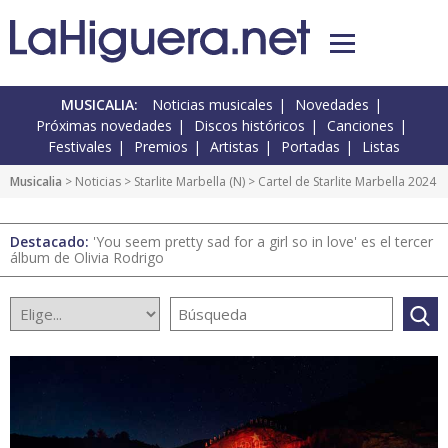
MUSICALIA:
Noticias musicales
Novedades
Próximas novedades
Discos históricos
Canciones
Festivales
Premios
Artistas
Portadas
Listas
Musicalia
>
Noticias
>
Starlite Marbella
(
N
) > Cartel de Starlite Marbella 2024
Destacado:
'You seem pretty sad for a girl so in love' es el tercer
álbum de Olivia Rodrigo