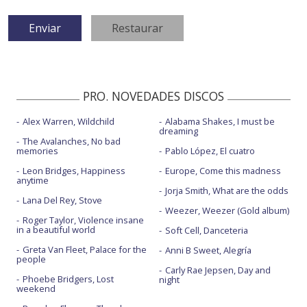
PRO. NOVEDADES DISCOS
Alex Warren, Wildchild
Alabama Shakes, I must be
dreaming
The Avalanches, No bad
memories
Pablo López, El cuatro
Leon Bridges, Happiness
Europe, Come this madness
anytime
Jorja Smith, What are the odds
Lana Del Rey, Stove
Weezer, Weezer (Gold album)
Roger Taylor, Violence insane
in a beautiful world
Soft Cell, Danceteria
Greta Van Fleet, Palace for the
Anni B Sweet, Alegría
people
Carly Rae Jepsen, Day and
Phoebe Bridgers, Lost
night
weekend