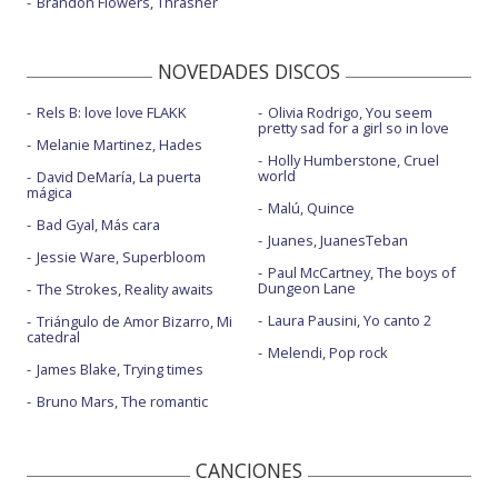
Brandon Flowers, Thrasher
NOVEDADES DISCOS
Rels B: love love FLAKK
Olivia Rodrigo, You seem
pretty sad for a girl so in love
Melanie Martinez, Hades
Holly Humberstone, Cruel
world
David DeMaría, La puerta
mágica
Malú, Quince
Bad Gyal, Más cara
Juanes, JuanesTeban
Jessie Ware, Superbloom
Paul McCartney, The boys of
Dungeon Lane
The Strokes, Reality awaits
Laura Pausini, Yo canto 2
Triángulo de Amor Bizarro, Mi
catedral
Melendi, Pop rock
James Blake, Trying times
Bruno Mars, The romantic
CANCIONES