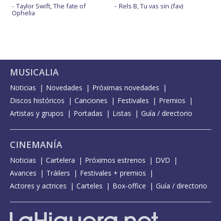
Taylor Swift, The fate of
Rels B, Tu vas sin (fav)
Ophelia
MUSICALIA
Noticias
Novedades
Próximas novedades
Discos históricos
Canciones
Festivales
Premios
Artistas y grupos
Portadas
Listas
Guía / directorio
CINEMANÍA
Noticias
Cartelera
Próximos estrenos
DVD
Avances
Tráilers
Festivales + premios
Actores y actrices
Carteles
Box-office
Guía / directorio