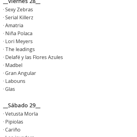
__Viernes 28__
· Sexy Zebras
· Serial Killerz
· Amatria
· Niña Polaca
· Lori Meyers
· The leadings
· Delafé y las Flores Azules
· Madbel
· Gran Angular
· Labouns
· Glas
__Sábado 29__
· Vetusta Morla
· Pipiolas
· Cariño