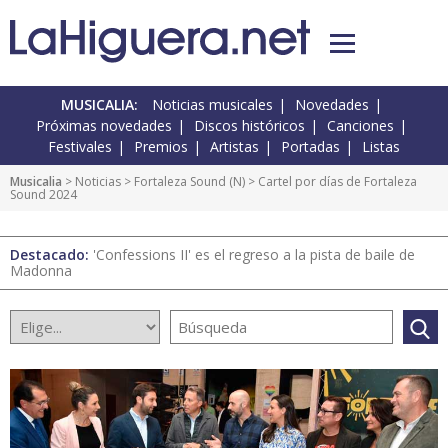
MUSICALIA:
Noticias musicales
Novedades
Próximas novedades
Discos históricos
Canciones
Festivales
Premios
Artistas
Portadas
Listas
Musicalia
>
Noticias
>
Fortaleza Sound
(
N
) > Cartel por días de Fortaleza
Sound 2024
Destacado:
'Confessions II' es el regreso a la pista de baile de
Madonna