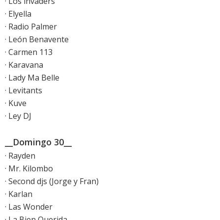
· Los invaders
· Elyella
· Radio Palmer
· León Benavente
· Carmen 113
· Karavana
· Lady Ma Belle
· Levitants
· Kuve
· Ley DJ
__Domingo 30__
· Rayden
· Mr. Kilombo
· Second djs (Jorge y Fran)
· Karlan
· Las Wonder
· La Bien Querida