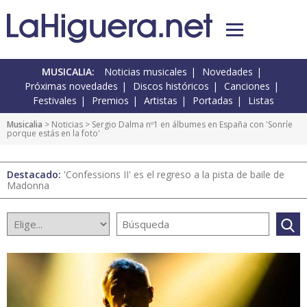
MUSICALIA:
Noticias musicales
Novedades
Próximas novedades
Discos históricos
Canciones
Festivales
Premios
Artistas
Portadas
Listas
Musicalia
>
Noticias
> Sergio Dalma nº1 en álbumes en España con 'Sonríe
porque estás en la foto'
Destacado:
'Confessions II' es el regreso a la pista de baile de
Madonna