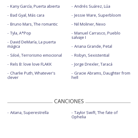
Kany García, Puerta abierta
Andrés Suárez, Lúa
Bad Gyal, Más cara
Jessie Ware, Superbloom
Bruno Mars, The romantic
Nil Moliner, Nexo
Tyla, A*Pop
Manuel Carrasco, Pueblo
salvaje I
David DeMaría, La puerta
mágica
Ariana Grande, Petal
Siloé, Terrorismo emocional
Robyn, Sexistential
Rels B: love love FLAKK
Jorge Drexler, Taracá
Charlie Puth, Whatever's
Gracie Abrams, Daughter from
clever
hell
CANCIONES
Aitana, Superestrella
Taylor Swift, The fate of
Ophelia