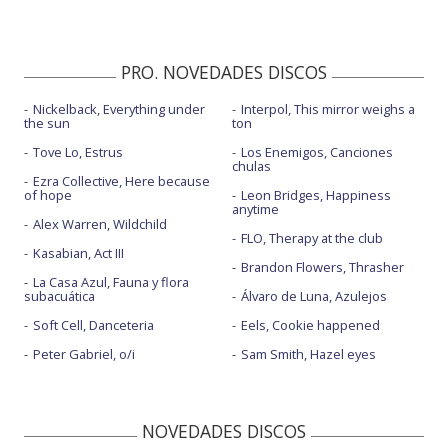
PRO. NOVEDADES DISCOS
Nickelback, Everything under
Interpol, This mirror weighs a
the sun
ton
Tove Lo, Estrus
Los Enemigos, Canciones
chulas
Ezra Collective, Here because
of hope
Leon Bridges, Happiness
anytime
Alex Warren, Wildchild
FLO, Therapy at the club
Kasabian, Act III
Brandon Flowers, Thrasher
La Casa Azul, Fauna y flora
subacuática
Álvaro de Luna, Azulejos
Soft Cell, Danceteria
Eels, Cookie happened
Peter Gabriel, o/i
Sam Smith, Hazel eyes
NOVEDADES DISCOS