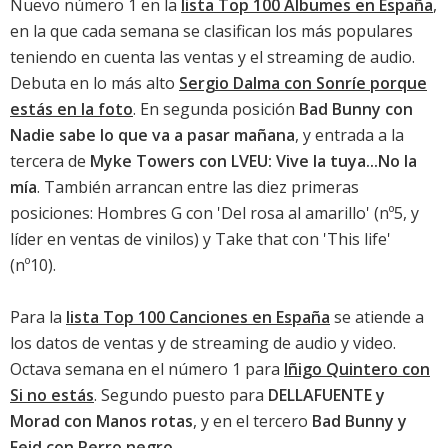
Nuevo número 1 en la
lista Top 100 Álbumes en España
,
en la que cada semana se clasifican los más populares
teniendo en cuenta las ventas y el streaming de audio.
Debuta en lo más alto
Sergio Dalma con Sonríe porque
estás en la foto
. En segunda posición
Bad Bunny con
Nadie sabe lo que va a pasar mañana
, y entrada a la
tercera de
Myke Towers con LVEU: Vive la tuya...No la
mía
. También arrancan entre las diez primeras
posiciones:
Hombres G con 'Del rosa al amarillo'
(nº5, y
líder en
ventas de vinilos
) y
Take that con 'This life'
(nº10).
Para la
lista Top 100 Canciones en España
se atiende a
los datos de ventas y de streaming de audio y video.
Octava semana en el número 1 para
Iñigo Quintero con
Si no estás
. Segundo puesto para
DELLAFUENTE y
Morad con Manos rotas
, y en el tercero
Bad Bunny y
Feid con Perro negro
.