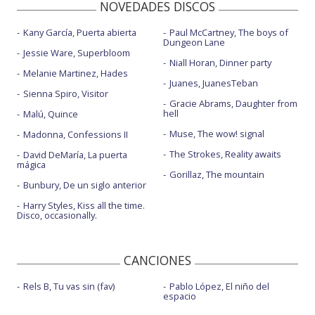
NOVEDADES DISCOS
Kany García, Puerta abierta
Paul McCartney, The boys of
Dungeon Lane
Jessie Ware, Superbloom
Niall Horan, Dinner party
Melanie Martinez, Hades
Juanes, JuanesTeban
Sienna Spiro, Visitor
Gracie Abrams, Daughter from
hell
Malú, Quince
Muse, The wow! signal
Madonna, Confessions II
The Strokes, Reality awaits
David DeMaría, La puerta
mágica
Gorillaz, The mountain
Bunbury, De un siglo anterior
Harry Styles, Kiss all the time.
Disco, occasionally.
CANCIONES
Rels B, Tu vas sin (fav)
Pablo López, El niño del
espacio