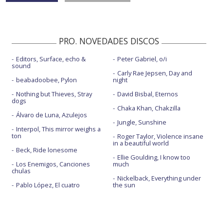
PRO. NOVEDADES DISCOS
Editors, Surface, echo &
Peter Gabriel, o/i
sound
Carly Rae Jepsen, Day and
beabadoobee, Pylon
night
Nothing but Thieves, Stray
David Bisbal, Eternos
dogs
Chaka Khan, Chakzilla
Álvaro de Luna, Azulejos
Jungle, Sunshine
Interpol, This mirror weighs a
ton
Roger Taylor, Violence insane
in a beautiful world
Beck, Ride lonesome
Ellie Goulding, I know too
Los Enemigos, Canciones
much
chulas
Nickelback, Everything under
Pablo López, El cuatro
the sun