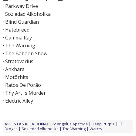
· Parkway Drive
· Soziedad Alkoholika
· Blind Guardian
· Hatebreed
· Gamma Ray
· The Warning
· The Baboon Show
· Stratovarius
· Ankhara
· Motörhits
· Ratos De Porão
· Thy Art Is Murder
· Electric Alley
ARTISTAS RELACIONADOS:
Angelus Apatrida
Deep Purple
El
Drogas
Soziedad Alkoholika
The Warning
Warcry