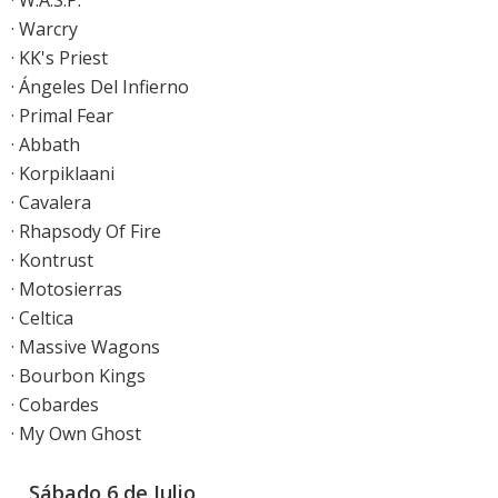
· W.A.S.P.
· Warcry
· KK's Priest
· Ángeles Del Infierno
· Primal Fear
· Abbath
· Korpiklaani
· Cavalera
· Rhapsody Of Fire
· Kontrust
· Motosierras
· Celtica
· Massive Wagons
· Bourbon Kings
· Cobardes
· My Own Ghost
__Sábado 6 de Julio__