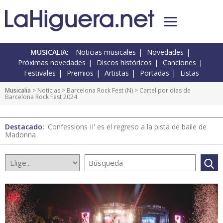
MUSICALIA:
Noticias musicales
Novedades
Próximas novedades
Discos históricos
Canciones
Festivales
Premios
Artistas
Portadas
Listas
Musicalia
>
Noticias
>
Barcelona Rock Fest
(
N
) > Cartel por días de
Barcelona Rock Fest 2024
Destacado:
'Confessions II' es el regreso a la pista de baile de
Madonna