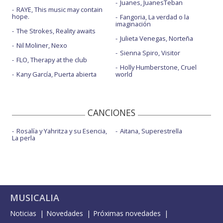
Juanes, JuanesTeban
RAYE, This music may contain
hope.
Fangoria, La verdad o la
imaginación
The Strokes, Reality awaits
Julieta Venegas, Norteña
Nil Moliner, Nexo
Sienna Spiro, Visitor
FLO, Therapy at the club
Holly Humberstone, Cruel
Kany García, Puerta abierta
world
CANCIONES
Rosalía y Yahritza y su Esencia,
Aitana, Superestrella
La perla
MUSICALIA
Noticias
Novedades
Próximas novedades