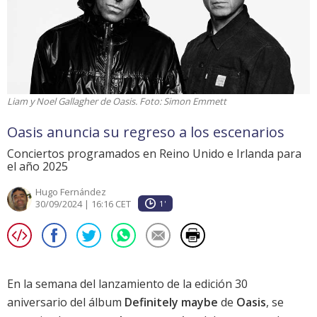
Liam y Noel Gallagher de Oasis. Foto: Simon Emmett
Oasis anuncia su regreso a los escenarios
Conciertos programados en Reino Unido e Irlanda para
el año 2025
Hugo Fernández
30/09/2024 | 16:16 CET
1'
En la semana del lanzamiento de la edición 30
aniversario del álbum
Definitely maybe
de
Oasis
, se