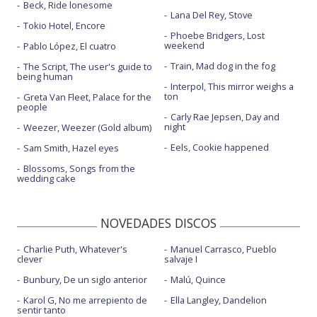
Beck, Ride lonesome
Lana Del Rey, Stove
Tokio Hotel, Encore
Phoebe Bridgers, Lost
weekend
Pablo López, El cuatro
Train, Mad dog in the fog
The Script, The user's guide to
being human
Interpol, This mirror weighs a
ton
Greta Van Fleet, Palace for the
people
Carly Rae Jepsen, Day and
night
Weezer, Weezer (Gold album)
Eels, Cookie happened
Sam Smith, Hazel eyes
Blossoms, Songs from the
wedding cake
NOVEDADES DISCOS
Charlie Puth, Whatever's
Manuel Carrasco, Pueblo
clever
salvaje I
Bunbury, De un siglo anterior
Malú, Quince
Karol G, No me arrepiento de
Ella Langley, Dandelion
sentir tanto