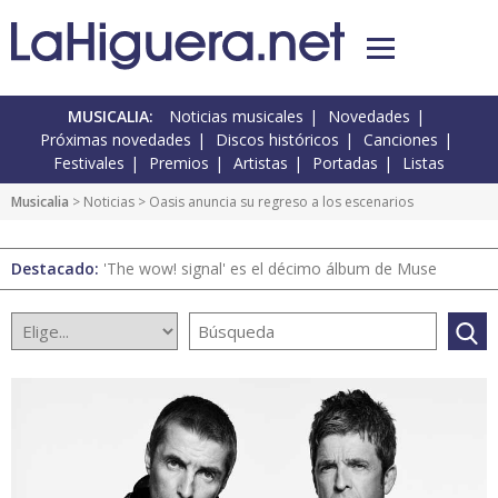
MUSICALIA:
Noticias musicales
Novedades
Próximas novedades
Discos históricos
Canciones
Festivales
Premios
Artistas
Portadas
Listas
Musicalia
>
Noticias
> Oasis anuncia su regreso a los escenarios
Destacado:
'The wow! signal' es el décimo álbum de Muse