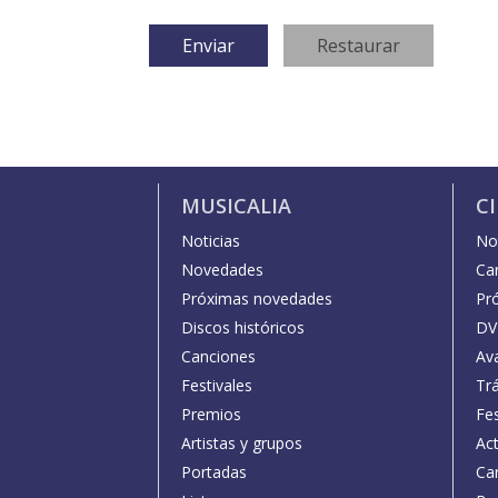
MUSICALIA
C
Noticias
Not
Novedades
Car
Próximas novedades
Pr
Discos históricos
DV
Canciones
Av
Festivales
Trá
Premios
Fe
Artistas y grupos
Act
Portadas
Car