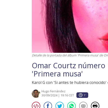
Detalle de la portada del álbum 'Primera musa' de O
Omar Courtz número 
'Primera musa'
Karol G con 'Si antes te hubiera conocido
Hugo Fernández
30/09/2024 | 19:16 CET
1'