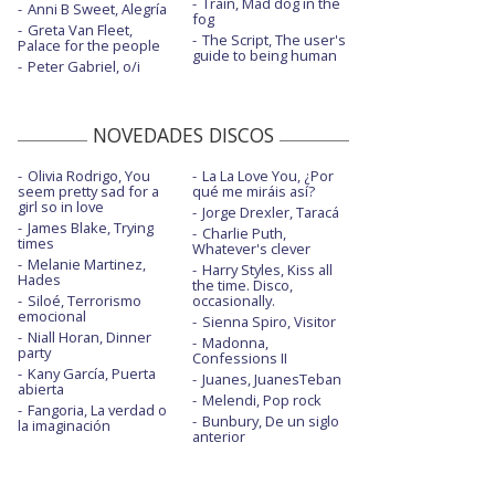
Train, Mad dog in the
Anni B Sweet, Alegría
fog
Greta Van Fleet,
The Script, The user's
Palace for the people
guide to being human
Peter Gabriel, o/i
NOVEDADES DISCOS
Olivia Rodrigo, You
La La Love You, ¿Por
seem pretty sad for a
qué me miráis así?
girl so in love
Jorge Drexler, Taracá
James Blake, Trying
Charlie Puth,
times
Whatever's clever
Melanie Martinez,
Harry Styles, Kiss all
Hades
the time. Disco,
Siloé, Terrorismo
occasionally.
emocional
Sienna Spiro, Visitor
Niall Horan, Dinner
Madonna,
party
Confessions II
Kany García, Puerta
Juanes, JuanesTeban
abierta
Melendi, Pop rock
Fangoria, La verdad o
Bunbury, De un siglo
la imaginación
anterior