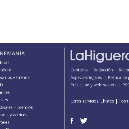
INEMANÍA
icias
telera
Contacto
Redacción
Reco
óximos estrenos
Aspectos legales
Política de
D
Publicidad y webmasters
RS
ances
ilers
Otros servicios:
Chistes
|
Top1
stivales + premios
ores y actrices
teles