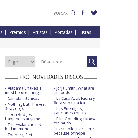
es
Premios
Artistas
Portadas
Listas
PRO. NOVEDADES DISCOS
Alabama Shakes, I
Jorja Smith, What are
must be dreaming
the odds
Camela, Titánicos
La Casa Azul, Fauna y
flora subacuática
Nothing but Thieves,
Stray dogs
Los Enemigos,
Canciones chulas
Leon Bridges,
Happiness anytime
Ellie Goulding, I know
too much
The Avalanches, No
bad memories
Ezra Collective, Here
because of hope
Toundra, Siete