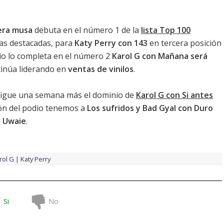
era musa
debuta en el número 1 de la
lista Top 100
das destacadas, para
Katy Perry con 143
en tercera posición
dio lo completa en el número 2
Karol G con Mañana será
inúa liderando en
ventas de vinilos
.
igue una semana más el dominio de
Karol G con Si antes
lón del podio tenemos a
Los sufridos y Bad Gyal con Duro
 Uwaie
.
rol G
Katy Perry
Si
No