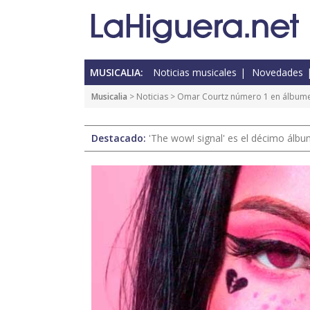
MUSICALIA:
Noticias musicales
Novedades
Musicalia
>
Noticias
> Omar Courtz número 1 en álbume
Destacado:
'The wow! signal' es el décimo álb