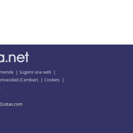
mienda
Sugiere una web
 privacidad
(
Cambiar
)
Cookies
S
0Listas.com