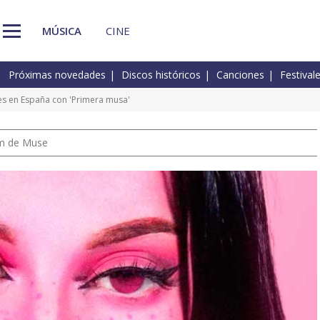
MÚSICA
CINE
Próximas novedades
Discos históricos
Canciones
Festival
s en España con 'Primera musa'
um de Muse