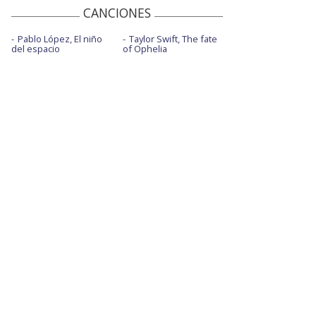
CANCIONES
Pablo López, El niño
Taylor Swift, The fate
del espacio
of Ophelia