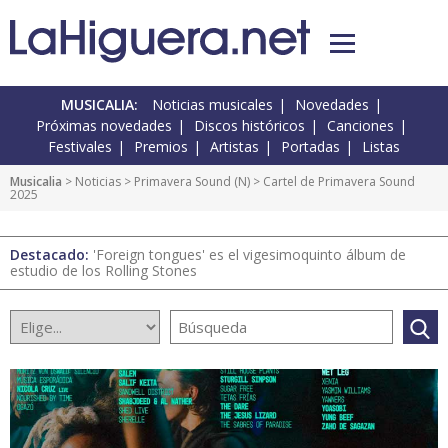
MUSICALIA:
Noticias musicales
Novedades
Próximas novedades
Discos históricos
Canciones
Festivales
Premios
Artistas
Portadas
Listas
Musicalia
>
Noticias
>
Primavera Sound
(
N
) > Cartel de Primavera Sound
2025
Destacado:
'Foreign tongues' es el vigesimoquinto álbum de
estudio de los Rolling Stones