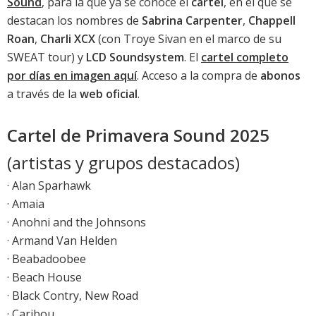
Sound
, para la que ya se conoce el
cartel
, en el que se
destacan los nombres de
Sabrina Carpenter
,
Chappell
Roan
,
Charli XCX
(con Troye Sivan en el marco de su
SWEAT tour) y
LCD Soundsystem
. El
cartel completo
por días en imagen aquí
. Acceso a la compra de
abonos
a través de la
web oficial
.
Cartel de Primavera Sound 2025
(artistas y grupos destacados)
· Alan Sparhawk
· Amaia
· Anohni and the Johnsons
· Armand Van Helden
· Beabadoobee
· Beach House
· Black Contry, New Road
· Caribou