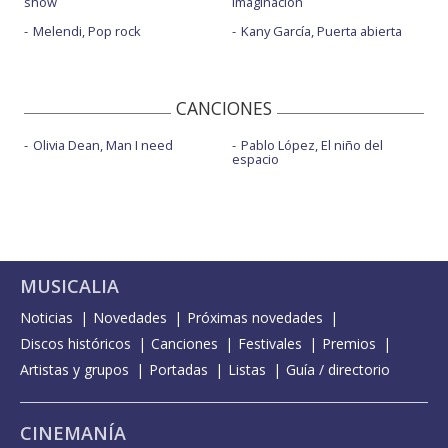
show
imaginación
Melendi, Pop rock
Kany García, Puerta abierta
CANCIONES
Olivia Dean, Man I need
Pablo López, El niño del
espacio
MUSICALIA
Noticias
Novedades
Próximas novedades
Discos históricos
Canciones
Festivales
Premios
Artistas y grupos
Portadas
Listas
Guía / directorio
CINEMANÍA