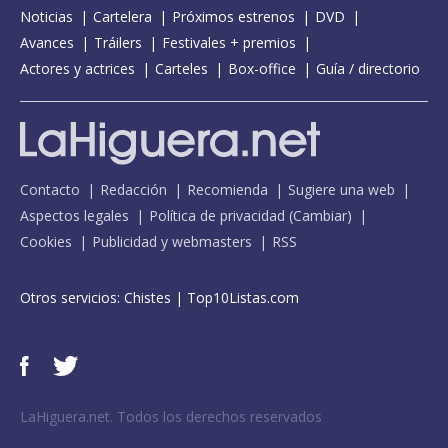
Noticias
Cartelera
Próximos estrenos
DVD
Avances
Tráilers
Festivales + premios
Actores y actrices
Carteles
Box-office
Guía / directorio
Contacto
Redacción
Recomienda
Sugiere una web
Aspectos legales
Política de privacidad
(
Cambiar
)
Cookies
Publicidad y webmasters
RSS
Otros servicios:
Chistes
|
Top10Listas.com
LaHiguera.net. Todos los derechos reservados