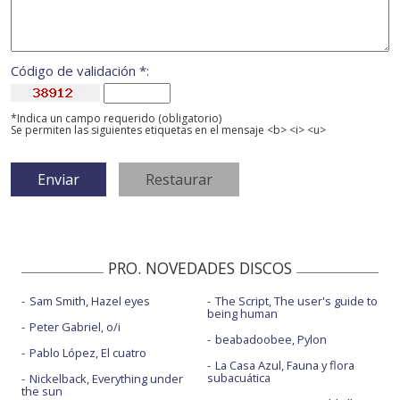
Código de validación *:
*Indica un campo requerido (obligatorio)
Se permiten las siguientes etiquetas en el mensaje <b> <i> <u>
PRO. NOVEDADES DISCOS
Sam Smith, Hazel eyes
The Script, The user's guide to
being human
Peter Gabriel, o/i
beabadoobee, Pylon
Pablo López, El cuatro
La Casa Azul, Fauna y flora
subacuática
Nickelback, Everything under
the sun