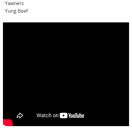
· Yawners
· Yung Beef