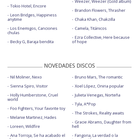
Weezer, Weezer (Gold album)
Tokio Hotel, Encore
Brandon Flowers, Thrasher
Leon Bridges, Happiness
anytime
Chaka Khan, Chakzilla
Los Enemigos, Canciones
Camela, Titánicos
chulas
Ezra Collective, Here because
Becky G, Baraja bendita
of hope
NOVEDADES DISCOS
Nil Moliner, Nexo
Bruno Mars, The romantic
Sienna Spiro, Visitor
Xoel López, Oniria popular
Holly Humberstone, Cruel
Julieta Venegas, Norteña
world
Tyla, A*Pop
Foo Fighters, Your favorite toy
The Strokes, Reality awaits
Melanie Martinez, Hades
Gracie Abrams, Daughter from
Loreen, Wildfire
hell
Ana Torroja, Se ha acabado el
Fangoria, La verdad o la