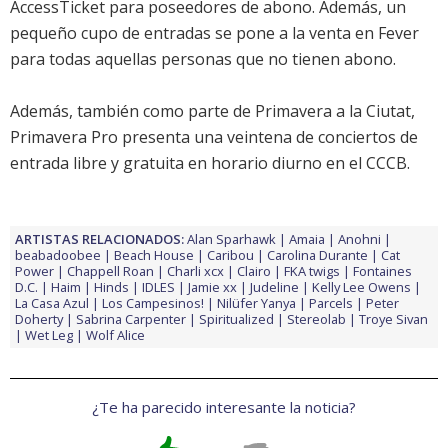
AccessTicket para poseedores de abono. Además, un
pequeño cupo de entradas se pone a la venta en Fever
para todas aquellas personas que no tienen abono.
Además, también como parte de Primavera a la Ciutat,
Primavera Pro presenta una veintena de conciertos de
entrada libre y gratuita en horario diurno en el CCCB.
ARTISTAS RELACIONADOS:
Alan Sparhawk
Amaia
Anohni
beabadoobee
Beach House
Caribou
Carolina Durante
Cat
Power
Chappell Roan
Charli xcx
Clairo
FKA twigs
Fontaines
D.C.
Haim
Hinds
IDLES
Jamie xx
Judeline
Kelly Lee Owens
La Casa Azul
Los Campesinos!
Nilüfer Yanya
Parcels
Peter
Doherty
Sabrina Carpenter
Spiritualized
Stereolab
Troye Sivan
Wet Leg
Wolf Alice
¿Te ha parecido interesante la noticia?