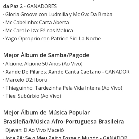
da Paz 2
- GANADORES
· Gloria Groove con Ludmilla y Mc Gw: Da Braba
· Mc Cabelinho: Carta Aberta
· Mc Carol e Iza: Fé nas Maluca
· Yago Oproprio con Patricio Sid: La Noche
Mejor Álbum de Samba/Pagode
· Alcione: Alcione 50 Anos (Ao Vivo)
· Xande De Pilares: Xande Canta Caetano
- GANADOR
· Marcelo D2: Iboru
· Thiaguinho: Tardezinha Pela Vida Inteira (Ao Vivo)
· Tiee: Subúrbio (Ao Vivo)
Mejor Álbum de Música Popular
Brasileña/Música Afro-Portuguesa Brasileira
· Djavan: D Ao Vivo Maceió
· Jota.Pê: Se o Meu Peito Fosse o Mundo
- GANADOR