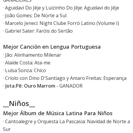
GANADORES
· Aguidavi Do Jêje y Luizinho Do Jêje: Aguidavi do Jêje
· João Gomes: De Norte a Sul
· Marcelo Jeneci: Night Clube Forró Latino (Volume I)
· Gabriel Sater: Faróis do Sertão
Mejor Canción en Lengua Portuguesa
· Jão: Alinhamento Milenar
· Alaíde Costa: Ata-me
· Luísa Sonza: Chico
· Criolo con Dino D'Santiago y Amaro Freitas: Esperança
· Jota.Pê: Ouro Marrom
- GANADOR
__Niños__
Mejor Álbum de Música Latina Para Niños
· Cantoalegre y Orquesta La Pascasia: Navidad de Norte a
Sur