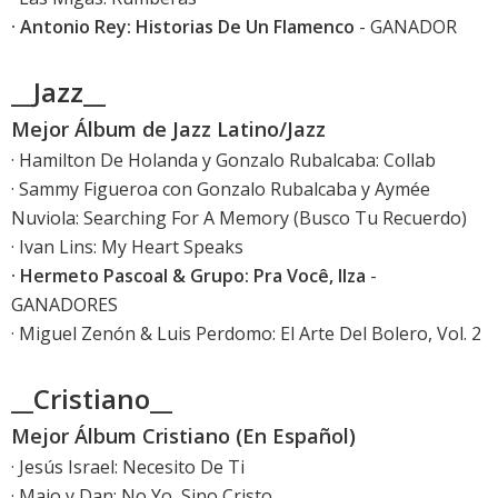
· Antonio Rey: Historias De Un Flamenco
- GANADOR
__Jazz__
Mejor Álbum de Jazz Latino/Jazz
· Hamilton De Holanda y Gonzalo Rubalcaba: Collab
· Sammy Figueroa con Gonzalo Rubalcaba y Aymée
Nuviola: Searching For A Memory (Busco Tu Recuerdo)
· Ivan Lins: My Heart Speaks
· Hermeto Pascoal & Grupo: Pra Você, Ilza
-
GANADORES
· Miguel Zenón & Luis Perdomo: El Arte Del Bolero, Vol. 2
__Cristiano__
Mejor Álbum Cristiano (En Español)
· Jesús Israel: Necesito De Ti
· Majo y Dan: No Yo, Sino Cristo