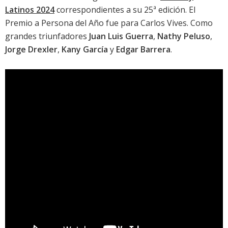
Latinos 2024
correspondientes a su 25ª edición. El
Premio a Persona del Año fue para Carlos Vives. Como
grandes triunfadores
Juan Luis Guerra
,
Nathy Peluso
,
Jorge Drexler
,
Kany García
y
Edgar Barrera
.