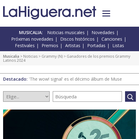
MUSICALIA:
Noticias musicales
Novedades
Próximas novedades
Discos históricos
Canciones
Festivales
Premios
Artistas
Portadas
Listas
Musicalia
>
Noticias
>
Grammy
(
N
) > Ganadores de los premios Grammy
Latinos 2024
Destacado:
'The wow! signal' es el décimo álbum de Muse