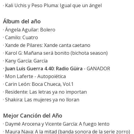
· Kali Uchis y Peso Pluma: Igual que un ángel
Álbum del año
· Ángela Aguilar: Bolero
· Camilo: Cuatro
· Xande de Pilares: Xande canta caetano
· Karol G: Mañana será bonito (bichota season)
· Kany García: García
· Juan Luis Guerra 4.40: Radio Güira
- GANADOR
· Mon Laferte - Autopoiética
· Carin León: Boca Chueca, Vol.1
· Residente: Las letras ya no importan
· Shakira: Las mujeres ya no lloran
Mejor Canción del Año
· Daymé Arocena y Vicente García: A fuego lento
· Maura Nava: A la mitad (banda sonora de la serie zorro)