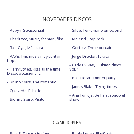
NOVEDADES DISCOS
Robyn, Sexistential
Siloé, Terrorismo emocional
Charli xcx, Music, fashion, film
Melendi, Pop rock
Bad Gyal, Más cara
Gorillaz, The mountain
RAYE, This music may contain
Jorge Drexler, Taracá
hope.
Carlos Vives, El último disco
Harry Styles, Kiss all the time.
Vol. 1
Disco, occasionally.
Niall Horan, Dinner party
Bruno Mars, The romantic
James Blake, Trying times
Quevedo, El baifo
Ana Torroja, Se ha acabado el
Sienna Spiro, Visitor
show
CANCIONES
Rels B, Tu vas sin (fav)
Pablo López, El niño del