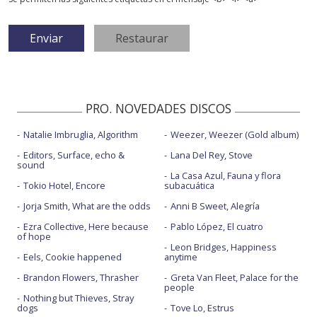
PRO. NOVEDADES DISCOS
Natalie Imbruglia, Algorithm
Weezer, Weezer (Gold album)
Editors, Surface, echo &
Lana Del Rey, Stove
sound
La Casa Azul, Fauna y flora
Tokio Hotel, Encore
subacuática
Jorja Smith, What are the odds
Anni B Sweet, Alegría
Ezra Collective, Here because
Pablo López, El cuatro
of hope
Leon Bridges, Happiness
Eels, Cookie happened
anytime
Brandon Flowers, Thrasher
Greta Van Fleet, Palace for the
people
Nothing but Thieves, Stray
dogs
Tove Lo, Estrus