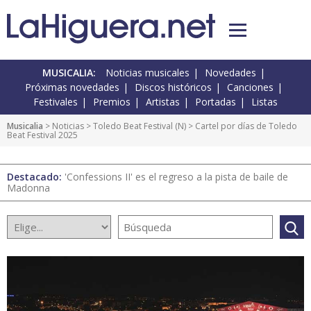
MUSICALIA:
Noticias musicales
Novedades
Próximas novedades
Discos históricos
Canciones
Festivales
Premios
Artistas
Portadas
Listas
Musicalia
>
Noticias
>
Toledo Beat Festival
(
N
) > Cartel por días de Toledo
Beat Festival 2025
Destacado:
'Confessions II' es el regreso a la pista de baile de
Madonna