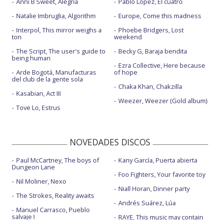
Anni B Sweet, Alegría
Pablo López, El cuatro
Natalie Imbruglia, Algorithm
Europe, Come this madness
Interpol, This mirror weighs a
Phoebe Bridgers, Lost
ton
weekend
The Script, The user's guide to
Becky G, Baraja bendita
being human
Ezra Collective, Here because
Arde Bogotá, Manufacturas
of hope
del club de la gente sola
Chaka Khan, Chakzilla
Kasabian, Act III
Weezer, Weezer (Gold album)
Tove Lo, Estrus
NOVEDADES DISCOS
Paul McCartney, The boys of
Kany García, Puerta abierta
Dungeon Lane
Foo Fighters, Your favorite toy
Nil Moliner, Nexo
Niall Horan, Dinner party
The Strokes, Reality awaits
Andrés Suárez, Lúa
Manuel Carrasco, Pueblo
salvaje I
RAYE, This music may contain