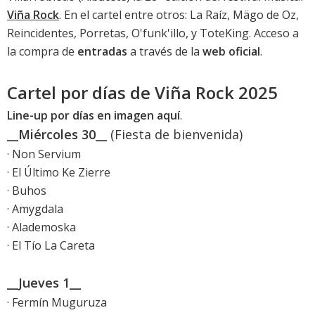
Viña Rock
. En el cartel entre otros: La Raíz, Mägo de Oz,
Reincidentes, Porretas, O'funk'illo, y ToteKing. Acceso a
la compra de
entradas
a través de la
web oficial
.
Cartel por días de Viña Rock 2025
Line-up por días en imagen aquí
.
__Miércoles 30__
(Fiesta de bienvenida)
· Non Servium
· El Último Ke Zierre
· Buhos
· Amygdala
· Alademoska
· El Tío La Careta
__Jueves 1__
· Fermín Muguruza