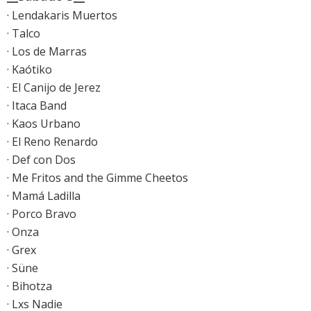
· Lendakaris Muertos
· Talco
· Los de Marras
· Kaótiko
· El Canijo de Jerez
· Itaca Band
· Kaos Urbano
· El Reno Renardo
· Def con Dos
· Me Fritos and the Gimme Cheetos
· Mamá Ladilla
· Porco Bravo
· Onza
· Grex
· Süne
· Bihotza
· Lxs Nadie