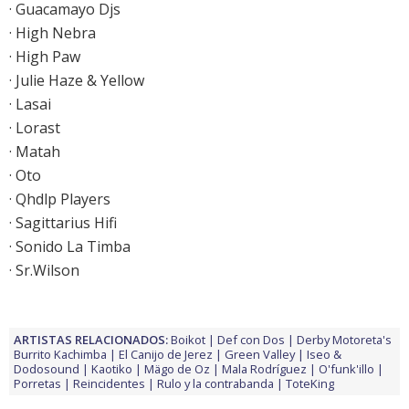
· Guacamayo Djs
· High Nebra
· High Paw
· Julie Haze & Yellow
· Lasai
· Lorast
· Matah
· Oto
· Qhdlp Players
· Sagittarius Hifi
· Sonido La Timba
· Sr.Wilson
ARTISTAS RELACIONADOS:
Boikot
Def con Dos
Derby Motoreta's
Burrito Kachimba
El Canijo de Jerez
Green Valley
Iseo &
Dodosound
Kaotiko
Mägo de Oz
Mala Rodríguez
O'funk'illo
Porretas
Reincidentes
Rulo y la contrabanda
ToteKing