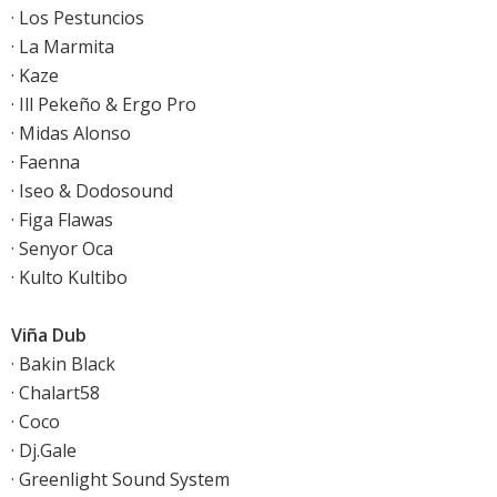
· Los Pestuncios
· La Marmita
· Kaze
· Ill Pekeño & Ergo Pro
· Midas Alonso
· Faenna
· Iseo & Dodosound
· Figa Flawas
· Senyor Oca
· Kulto Kultibo
Viña Dub
· Bakin Black
· Chalart58
· Coco
· Dj.Gale
· Greenlight Sound System