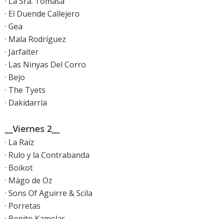
· La Sra. Tomasa
· El Duende Callejero
· Gea
· Mala Rodríguez
· Jarfaiter
· Las Ninyas Del Corro
· Bejo
· The Tyets
· Dakidarría
__Viernes 2__
· La Raíz
· Rulo y la Contrabanda
· Boikot
· Mägo de Oz
· Sons Of Aguirre & Scila
· Porretas
· Benito Kamelas