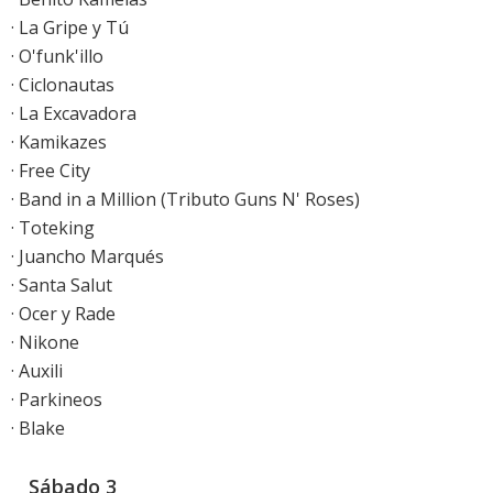
· La Gripe y Tú
· O'funk'illo
· Ciclonautas
· La Excavadora
· Kamikazes
· Free City
· Band in a Million (Tributo Guns N' Roses)
· Toteking
· Juancho Marqués
· Santa Salut
· Ocer y Rade
· Nikone
· Auxili
· Parkineos
· Blake
__Sábado 3__