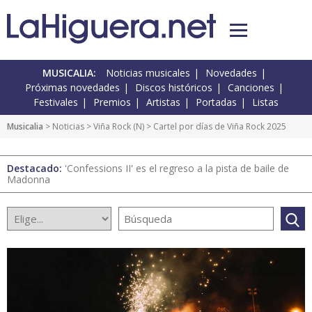
MUSICALIA:
Noticias musicales
Novedades
Próximas novedades
Discos históricos
Canciones
Festivales
Premios
Artistas
Portadas
Listas
Musicalia
>
Noticias
>
Viña Rock
(
N
) > Cartel por días de Viña Rock 2025
Destacado:
'Confessions II' es el regreso a la pista de baile de
Madonna