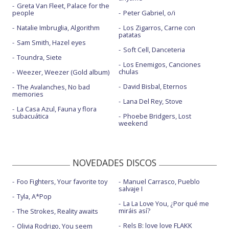
Greta Van Fleet, Palace for the
people
Peter Gabriel, o/i
Natalie Imbruglia, Algorithm
Los Zigarros, Carne con
patatas
Sam Smith, Hazel eyes
Soft Cell, Danceteria
Toundra, Siete
Los Enemigos, Canciones
chulas
Weezer, Weezer (Gold album)
David Bisbal, Eternos
The Avalanches, No bad
memories
Lana Del Rey, Stove
La Casa Azul, Fauna y flora
subacuática
Phoebe Bridgers, Lost
weekend
NOVEDADES DISCOS
Foo Fighters, Your favorite toy
Manuel Carrasco, Pueblo
salvaje I
Tyla, A*Pop
La La Love You, ¿Por qué me
miráis así?
The Strokes, Reality awaits
Rels B: love love FLAKK
Olivia Rodrigo, You seem