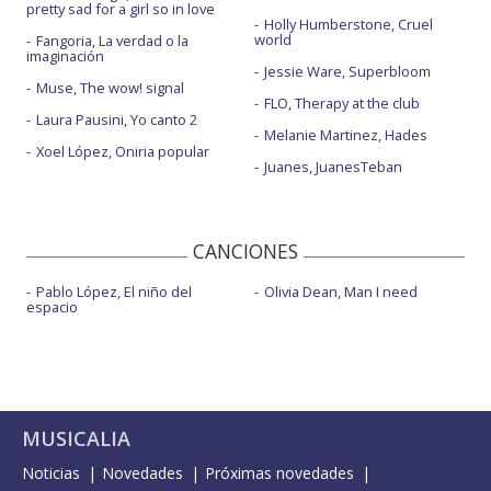
pretty sad for a girl so in love
Holly Humberstone, Cruel
world
Fangoria, La verdad o la
imaginación
Jessie Ware, Superbloom
Muse, The wow! signal
FLO, Therapy at the club
Laura Pausini, Yo canto 2
Melanie Martinez, Hades
Xoel López, Oniria popular
Juanes, JuanesTeban
CANCIONES
Pablo López, El niño del
Olivia Dean, Man I need
espacio
MUSICALIA
Noticias
Novedades
Próximas novedades