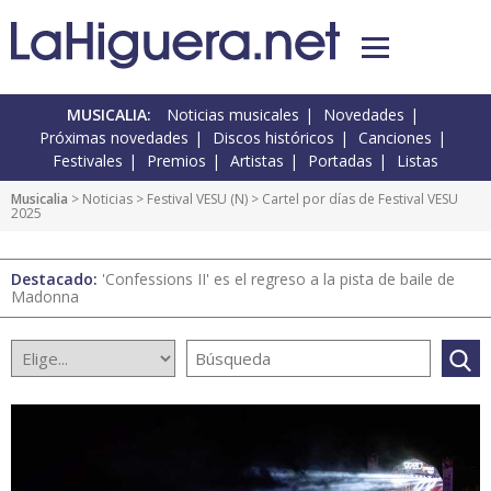
MUSICALIA:
Noticias musicales
Novedades
Próximas novedades
Discos históricos
Canciones
Festivales
Premios
Artistas
Portadas
Listas
Musicalia
>
Noticias
>
Festival VESU
(
N
) > Cartel por días de Festival VESU
2025
Destacado:
'Confessions II' es el regreso a la pista de baile de
Madonna