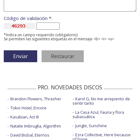
Código de validación *:
*Indica un campo requerido (obligatorio)
Se permiten las siguientes etiquetas en el mensaje <b> <i> <u>
PRO. NOVEDADES DISCOS
Brandon Flowers, Thrasher
Karol G, No me arrepiento de
sentir tanto
Tokio Hotel, Encore
La Casa Azul, Fauna y flora
subacuática
Kasabian, Act III
Jungle, Sunshine
Natalie Imbruglia, Algorithm
Ezra Collective, Here because
David Bisbal, Eternos
of hope