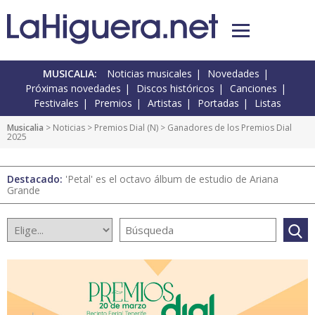
MUSICALIA:
Noticias musicales
Novedades
Próximas novedades
Discos históricos
Canciones
Festivales
Premios
Artistas
Portadas
Listas
Musicalia
>
Noticias
>
Premios Dial
(
N
) > Ganadores de los Premios Dial
2025
Destacado:
'Petal' es el octavo álbum de estudio de Ariana
Grande