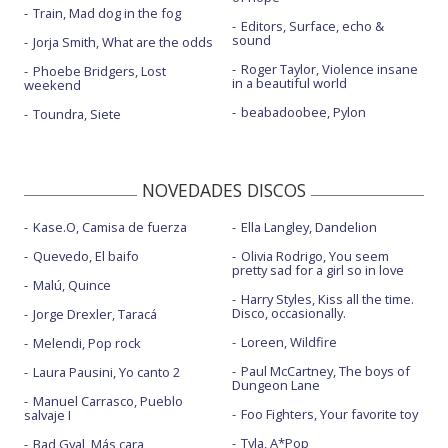
Train, Mad dog in the fog
Editors, Surface, echo &
sound
Jorja Smith, What are the odds
Roger Taylor, Violence insane
Phoebe Bridgers, Lost
in a beautiful world
weekend
beabadoobee, Pylon
Toundra, Siete
NOVEDADES DISCOS
Kase.O, Camisa de fuerza
Ella Langley, Dandelion
Quevedo, El baifo
Olivia Rodrigo, You seem
pretty sad for a girl so in love
Malú, Quince
Harry Styles, Kiss all the time.
Disco, occasionally.
Jorge Drexler, Taracá
Loreen, Wildfire
Melendi, Pop rock
Paul McCartney, The boys of
Laura Pausini, Yo canto 2
Dungeon Lane
Manuel Carrasco, Pueblo
Foo Fighters, Your favorite toy
salvaje I
Tyla, A*Pop
Bad Gyal, Más cara