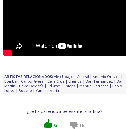
ARTISTAS RELACIONADOS:
Alex Ubago
Amaral
Antonio Orozco
Bombai
Carlos Rivera
Celia Cruz
Chenoa
Dani Fernández
Dani
Martín
David DeMaría
Edurne
Estopa
Manuel Carrasco
Pablo
López
Rosario
Vanesa Martín
¿Te ha parecido interesante la noticia?
Si
No