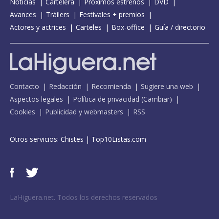
Noticias
Cartelera
Próximos estrenos
DVD
Avances
Tráilers
Festivales + premios
Actores y actrices
Carteles
Box-office
Guía / directorio
Contacto
Redacción
Recomienda
Sugiere una web
Aspectos legales
Política de privacidad
(
Cambiar
)
Cookies
Publicidad y webmasters
RSS
Otros servicios:
Chistes
|
Top10Listas.com
LaHiguera.net. Todos los derechos reservados