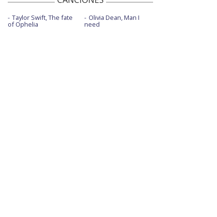
Taylor Swift, The fate
Olivia Dean, Man I
of Ophelia
need