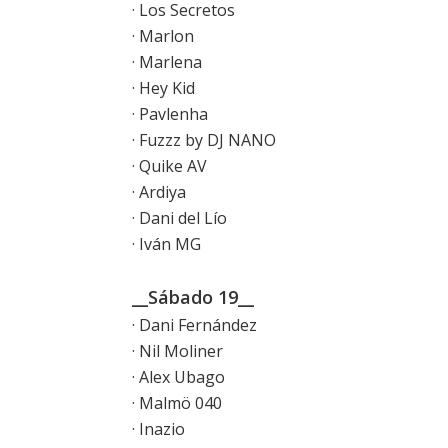
· Los Secretos
· Marlon
· Marlena
· Hey Kid
· Pavlenha
· Fuzzz by DJ NANO
· Quike AV
· Ardiya
· Dani del Lío
· Iván MG
__Sábado 19__
· Dani Fernández
· Nil Moliner
· Alex Ubago
· Malmö 040
· Inazio