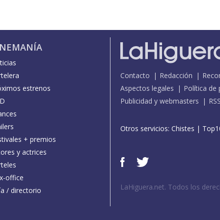
INEMANÍA
icias
telera
Contacto
Redacción
Reco
óximos estrenos
Aspectos legales
Política de
D
Publicidad y webmasters
RS
ances
ilers
Otros servicios:
Chistes
|
Top1
stivales + premios
ores y actrices
teles
x-office
LaHiguera.net. Todos los dere
a / directorio