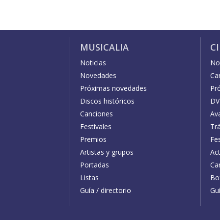
MUSICALIA
C
Noticias
Not
Novedades
Car
Próximas novedades
Pr
Discos históricos
DV
Canciones
Av
Festivales
Trá
Premios
Fe
Artistas y grupos
Act
Portadas
Car
Listas
Bo
Guía / directorio
Guí