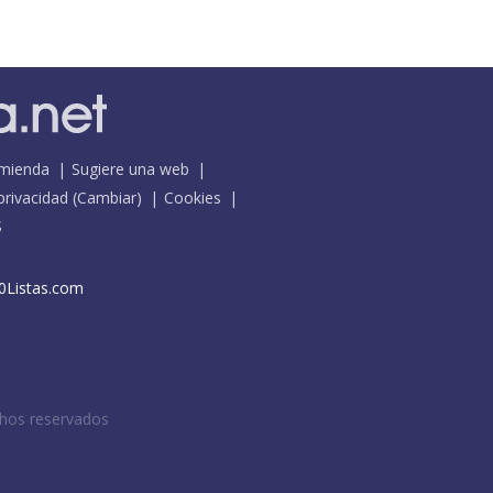
mienda
Sugiere una web
 privacidad
(
Cambiar
)
Cookies
S
0Listas.com
chos reservados