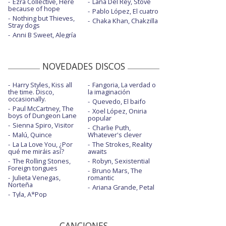
Ezra Collective, Here
Lana Del Rey, Stove
because of hope
Pablo López, El cuatro
Nothing but Thieves,
Chaka Khan, Chakzilla
Stray dogs
Anni B Sweet, Alegría
NOVEDADES DISCOS
Harry Styles, Kiss all
Fangoria, La verdad o
the time. Disco,
la imaginación
occasionally.
Quevedo, El baifo
Paul McCartney, The
Xoel López, Oniria
boys of Dungeon Lane
popular
Sienna Spiro, Visitor
Charlie Puth,
Malú, Quince
Whatever's clever
La La Love You, ¿Por
The Strokes, Reality
qué me miráis así?
awaits
The Rolling Stones,
Robyn, Sexistential
Foreign tongues
Bruno Mars, The
Julieta Venegas,
romantic
Norteña
Ariana Grande, Petal
Tyla, A*Pop
CANCIONES