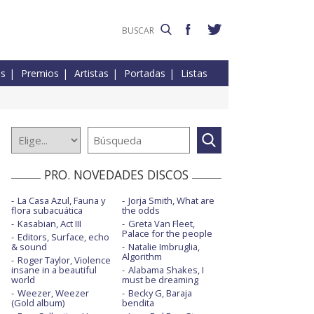
es
Premios
Artistas
Portadas
Listas
PRO. NOVEDADES DISCOS
La Casa Azul, Fauna y
Jorja Smith, What are
flora subacuática
the odds
Kasabian, Act III
Greta Van Fleet,
Palace for the people
Editors, Surface, echo
& sound
Natalie Imbruglia,
Algorithm
Roger Taylor, Violence
insane in a beautiful
Alabama Shakes, I
world
must be dreaming
Weezer, Weezer
Becky G, Baraja
(Gold album)
bendita