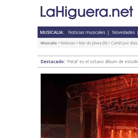
MUSICALIA:
Noticias musicales
Novedades
Musicalia
>
Noticias
>
Mar de Jávea
(
N
) > Cartel por día
Destacado:
'Petal' es el octavo álbum de estud