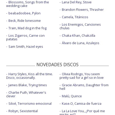
Blossoms, Songs from the
Lana Del Rey, Stove
wedding cake
Brandon Flowers, Thrasher
beabadoobee, Pylon
Camela, Titánicos
Beck, Ride lonesome
Los Enemigos, Canciones
Train, Mad dog in the fog
chulas
Los Zigarros, Carne con
Chaka Khan, Chakzilla
patatas
Álvaro de Luna, Azulejos
Sam Smith, Hazel eyes
NOVEDADES DISCOS
Harry Styles, Kiss all the time.
Olivia Rodrigo, You seem
Disco, occasionally.
pretty sad for a girl so in love
James Blake, Trying times
Gracie Abrams, Daughter from
hell
Charlie Puth, Whatever's
clever
Malú, Quince
Siloé, Terrorismo emocional
Kase.O, Camisa de fuerza
Robyn, Sexistential
La La Love You, ¿Por qué me
miráis así?