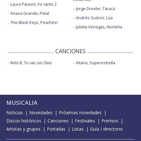
Laura Pausini, Yo canto 2
Jorge Drexler, Taracá
Ariana Grande, Petal
Andrés Suárez, Lúa
The Black Keys, Peaches!
Julieta Venegas, Norteña
CANCIONES
Rels B, Tu vas sin (fav)
Aitana, Superestrella
MUSICALIA
Noticias
Novedades
Próximas novedades
Discos históricos
Canciones
Festivales
Premios
Artistas y grupos
Portadas
Listas
Guía / directorio