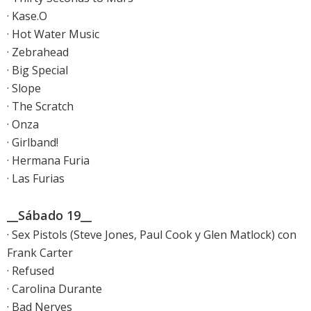
· Kase.O
· Hot Water Music
· Zebrahead
· Big Special
· Slope
· The Scratch
· Onza
· Girlband!
· Hermana Furia
· Las Furias
__Sábado 19__
· Sex Pistols (Steve Jones, Paul Cook y Glen Matlock) con
Frank Carter
· Refused
· Carolina Durante
· Bad Nerves