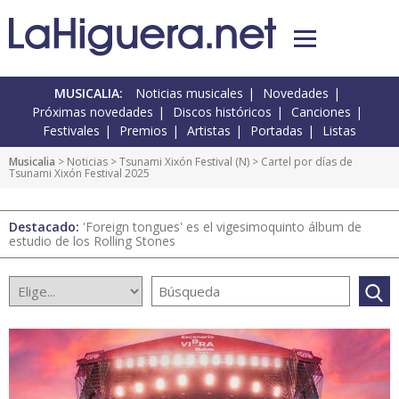
MUSICALIA:
Noticias musicales
Novedades
Próximas novedades
Discos históricos
Canciones
Festivales
Premios
Artistas
Portadas
Listas
Musicalia
>
Noticias
>
Tsunami Xixón Festival
(
N
) > Cartel por días de
Tsunami Xixón Festival 2025
Destacado:
'Foreign tongues' es el vigesimoquinto álbum de
estudio de los Rolling Stones