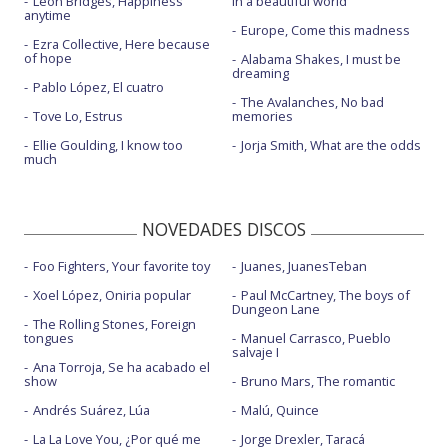
Leon Bridges, Happiness
in a beautiful world
anytime
Europe, Come this madness
Ezra Collective, Here because
of hope
Alabama Shakes, I must be
dreaming
Pablo López, El cuatro
The Avalanches, No bad
Tove Lo, Estrus
memories
Ellie Goulding, I know too
Jorja Smith, What are the odds
much
NOVEDADES DISCOS
Foo Fighters, Your favorite toy
Juanes, JuanesTeban
Xoel López, Oniria popular
Paul McCartney, The boys of
Dungeon Lane
The Rolling Stones, Foreign
tongues
Manuel Carrasco, Pueblo
salvaje I
Ana Torroja, Se ha acabado el
show
Bruno Mars, The romantic
Andrés Suárez, Lúa
Malú, Quince
La La Love You, ¿Por qué me
Jorge Drexler, Taracá