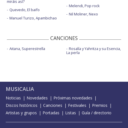
miráis así?
Melendi, Pop rock
Quevedo, El baifo
Nil Moliner, Nexo
Manuel Turizo, Apambichao
CANCIONES
Aitana, Superestrella
Rosalía y Yahritza y su Esencia,
La perla
MUSICALIA
Noticias
Novedades
Próximas novedades
Discos históricos
Canciones
Festivales
Premios
Artistas y grupos
Portadas
Listas
Guía / directorio