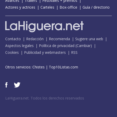
Avances
Tráilers
Festivales + premios
Actores y actrices
Carteles
Box-office
Guía / directorio
Contacto
Redacción
Recomienda
Sugiere una web
Aspectos legales
Política de privacidad
(
Cambiar
)
Cookies
Publicidad y webmasters
RSS
Otros servicios:
Chistes
|
Top10Listas.com
LaHiguera.net. Todos los derechos reservados