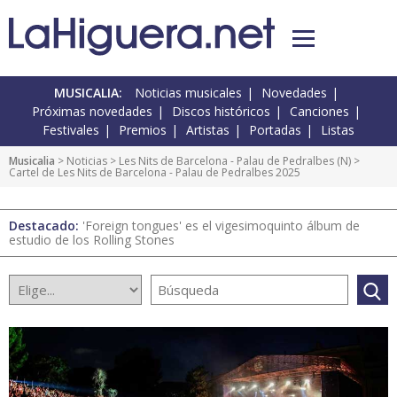
MUSICALIA:
Noticias musicales
Novedades
Próximas novedades
Discos históricos
Canciones
Festivales
Premios
Artistas
Portadas
Listas
Musicalia
>
Noticias
>
Les Nits de Barcelona - Palau de Pedralbes
(
N
) >
Cartel de Les Nits de Barcelona - Palau de Pedralbes 2025
Destacado:
'Foreign tongues' es el vigesimoquinto álbum de
estudio de los Rolling Stones