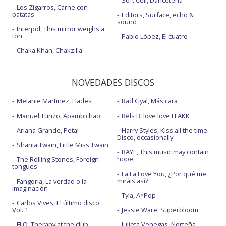
Soft Cell, Danceteria
Los Zigarros, Carne con
patatas
Editors, Surface, echo &
sound
Interpol, This mirror weighs a
ton
Pablo López, El cuatro
Chaka Khan, Chakzilla
NOVEDADES DISCOS
Melanie Martinez, Hades
Bad Gyal, Más cara
Manuel Turizo, Apambichao
Rels B: love love FLAKK
Ariana Grande, Petal
Harry Styles, Kiss all the time.
Disco, occasionally.
Shania Twain, Little Miss Twain
RAYE, This music may contain
hope.
The Rolling Stones, Foreign
tongues
La La Love You, ¿Por qué me
miráis así?
Fangoria, La verdad o la
imaginación
Tyla, A*Pop
Carlos Vives, El último disco
Vol. 1
Jessie Ware, Superbloom
FLO, Therapy at the club
Julieta Venegas, Norteña