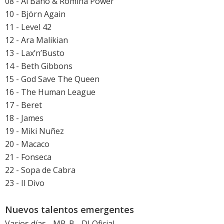
08 - Al Bano & Romina Power
10 - Björn Again
11 - Level 42
12 - Ara Malikian
13 - Lax’n’Busto
14 - Beth Gibbons
15 - God Save The Queen
16 - The Human League
17 - Beret
18 - James
19 - Miki Nuñez
20 - Macaco
21 - Fonseca
22 - Sopa de Cabra
23 - Il Divo
Nuevos talentos emergentes
Varios días - MR. B - DJ Oficial