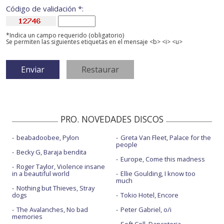
Código de validación *:
*Indica un campo requerido (obligatorio)
Se permiten las siguientes etiquetas en el mensaje <b> <i> <u>
PRO. NOVEDADES DISCOS
beabadoobee, Pylon
Greta Van Fleet, Palace for the
people
Becky G, Baraja bendita
Europe, Come this madness
Roger Taylor, Violence insane
in a beautiful world
Ellie Goulding, I know too
much
Nothing but Thieves, Stray
dogs
Tokio Hotel, Encore
The Avalanches, No bad
Peter Gabriel, o/i
memories