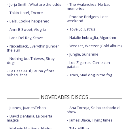
Jorja Smith, What are the odds
The Avalanches, No bad
memories
Tokio Hotel, Encore
Phoebe Bridgers, Lost
weekend
Eels, Cookie happened
Tove Lo, Estrus
Anni B Sweet, Alegría
Natalie Imbruglia, Algorithm
Lana Del Rey, Stove
Weezer, Weezer (Gold album)
Nickelback, Everything under
the sun
Jungle, Sunshine
Nothing but Thieves, Stray
dogs
Los Zigarros, Carne con
patatas
La Casa Azul, Fauna y flora
subacuática
Train, Mad dog in the fog
NOVEDADES DISCOS
Juanes, JuanesTeban
Ana Torroja, Se ha acabado el
show
David DeMaría, La puerta
mágica
James Blake, Trying times
Melanie Martinez, Hades
Tyla, A*Pop