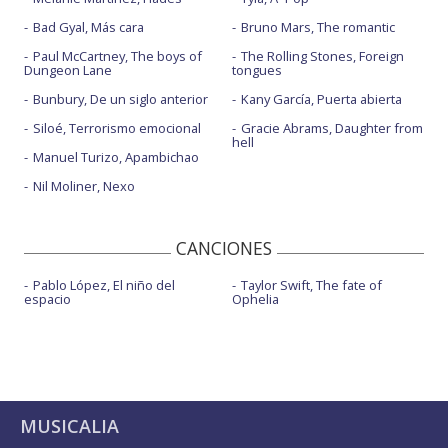
Bad Gyal, Más cara
Bruno Mars, The romantic
Paul McCartney, The boys of
The Rolling Stones, Foreign
Dungeon Lane
tongues
Bunbury, De un siglo anterior
Kany García, Puerta abierta
Siloé, Terrorismo emocional
Gracie Abrams, Daughter from
hell
Manuel Turizo, Apambichao
Nil Moliner, Nexo
CANCIONES
Pablo López, El niño del
Taylor Swift, The fate of
espacio
Ophelia
MUSICALIA