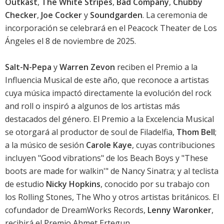
Outkast
,
The White Stripes
,
Bad Company
,
Chubby
Checker
,
Joe Cocker
y
Soundgarden
. La ceremonia de
incorporación se celebrará en el Peacock Theater de Los
Ángeles el 8 de noviembre de 2025.
Salt-N-Pepa
y
Warren Zevon
reciben el Premio a la
Influencia Musical de este año, que reconoce a artistas
cuya música impactó directamente la evolución del rock
and roll o inspiró a algunos de los artistas más
destacados del género. El Premio a la Excelencia Musical
se otorgará al productor de soul de Filadelfia,
Thom Bell
;
a la músico de sesión
Carole Kaye
, cuyas contribuciones
incluyen "Good vibrations" de los Beach Boys y "These
boots are made for walkin'" de Nancy Sinatra; y al teclista
de estudio
Nicky Hopkins
, conocido por su trabajo con
los Rolling Stones, The Who y otros artistas británicos. El
cofundador de DreamWorks Records,
Lenny Waronker
,
recibirá el Premio Ahmet Ertegun.