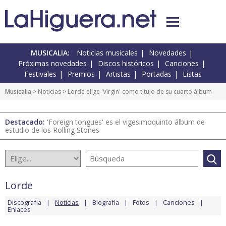
MUSICALIA:
Noticias musicales
Novedades
Próximas novedades
Discos históricos
Canciones
Festivales
Premios
Artistas
Portadas
Listas
Musicalia
>
Noticias
> Lorde elige 'Virgin' como título de su cuarto álbum
Destacado:
'Foreign tongues' es el vigesimoquinto álbum de
estudio de los Rolling Stones
Lorde
Discografía
Noticias
Biografía
Fotos
Canciones
Enlaces