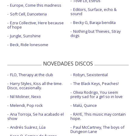
Tove Lo, Estrus
Europe, Come this madness
Editors, Surface, echo &
sound
Soft Cell, Danceteria
Becky G, Baraja bendita
Ezra Collective, Here because
of hope
Nothing but Thieves, Stray
dogs
Jungle, Sunshine
Beck, Ride lonesome
NOVEDADES DISCOS
FLO, Therapy at the club
Robyn, Sexistential
Harry Styles, Kiss all the time.
The Black Keys, Peaches!
Disco, occasionally.
Olivia Rodrigo, You seem
Nil Moliner, Nexo
pretty sad for a girl so in love
Melendi, Pop rock
Malú, Quince
Ana Torroja, Se ha acabado el
RAYE, This music may contain
show
hope.
Andrés Suárez, Lúa
Paul McCartney, The boys of
Dungeon Lane