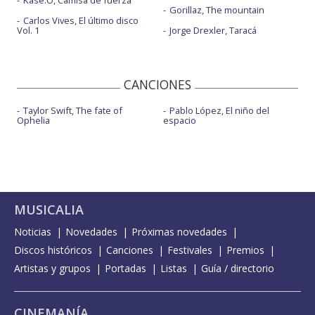
Kase.O, Camisa de fuerza
Gorillaz, The mountain
Carlos Vives, El último disco
Vol. 1
Jorge Drexler, Taracá
CANCIONES
Taylor Swift, The fate of
Pablo López, El niño del
Ophelia
espacio
MUSICALIA
Noticias
Novedades
Próximas novedades
Discos históricos
Canciones
Festivales
Premios
Artistas y grupos
Portadas
Listas
Guía / directorio
CINEMANÍA