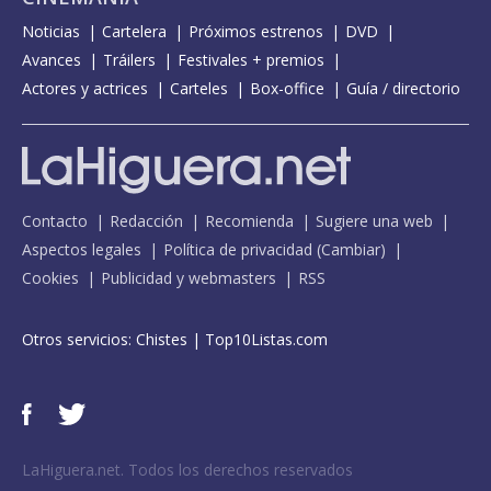
Noticias
Cartelera
Próximos estrenos
DVD
Avances
Tráilers
Festivales + premios
Actores y actrices
Carteles
Box-office
Guía / directorio
Contacto
Redacción
Recomienda
Sugiere una web
Aspectos legales
Política de privacidad
(
Cambiar
)
Cookies
Publicidad y webmasters
RSS
Otros servicios:
Chistes
|
Top10Listas.com
LaHiguera.net. Todos los derechos reservados