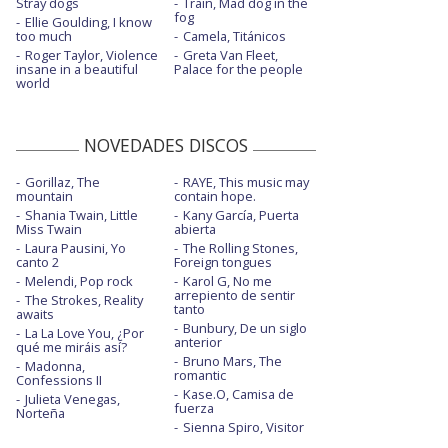
Stray dogs
Train, Mad dog in the
fog
Ellie Goulding, I know
too much
Camela, Titánicos
Roger Taylor, Violence
Greta Van Fleet,
insane in a beautiful
Palace for the people
world
NOVEDADES DISCOS
Gorillaz, The
RAYE, This music may
mountain
contain hope.
Shania Twain, Little
Kany García, Puerta
Miss Twain
abierta
Laura Pausini, Yo
The Rolling Stones,
canto 2
Foreign tongues
Melendi, Pop rock
Karol G, No me
arrepiento de sentir
The Strokes, Reality
tanto
awaits
Bunbury, De un siglo
La La Love You, ¿Por
anterior
qué me miráis así?
Bruno Mars, The
Madonna,
romantic
Confessions II
Kase.O, Camisa de
Julieta Venegas,
fuerza
Norteña
Sienna Spiro, Visitor