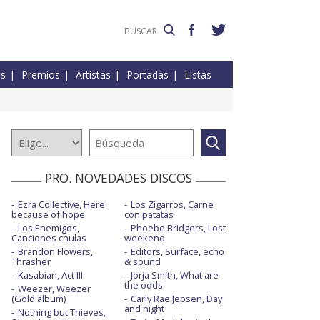
es
Premios
Artistas
Portadas
Listas
PRO. NOVEDADES DISCOS
Ezra Collective, Here
Los Zigarros, Carne
because of hope
con patatas
Los Enemigos,
Phoebe Bridgers, Lost
Canciones chulas
weekend
Brandon Flowers,
Editors, Surface, echo
Thrasher
& sound
Kasabian, Act III
Jorja Smith, What are
the odds
Weezer, Weezer
(Gold album)
Carly Rae Jepsen, Day
and night
Nothing but Thieves,