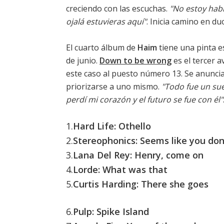
creciendo con las escuchas.
"No estoy habl
ojalá estuvieras aquí"
. Inicia camino en d
El cuarto álbum de
Haim
tiene una pinta es
de junio.
Down to be wrong
es el tercer a
este caso al puesto número 13. Se anunci
priorizarse a uno mismo.
"Todo fue un sue
perdí mi corazón y el futuro se fue con él"
1.
Hard Life: Othello
2.
Stereophonics: Seems like you do
3.
Lana Del Rey: Henry, come on
4.
Lorde: What was that
5.
Curtis Harding: There she goes
6.
Pulp: Spike Island