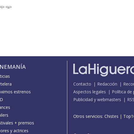
<i> <u>
INEMANÍA
icias
telera
Contacto
Redacción
Reco
óximos estrenos
Aspectos legales
Política de
D
Publicidad y webmasters
RS
ances
ilers
Otros servicios:
Chistes
|
Top1
stivales + premios
ores y actrices