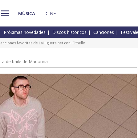
MÚSICA
CINE
Próximas novedades
Discos históricos
Canciones
Festival
canciones favoritas de LaHiguera.net con 'Othello'
pista de baile de Madonna