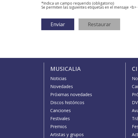
*Indica un campo requerido (obligatorio)
Se permiten las siguientes etiquetas en el mensaje <b> 
MUSICALIA
C
Noticias
Not
Novedades
Car
Próximas novedades
Pr
Discos históricos
DV
Canciones
Av
Festivales
Trá
Premios
Fe
Artistas y grupos
Act