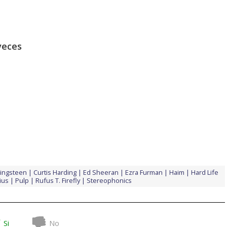
veces
ringsteen
Curtis Harding
Ed Sheeran
Ezra Furman
Haim
Hard Life
ius
Pulp
Rufus T. Firefly
Stereophonics
Si
No