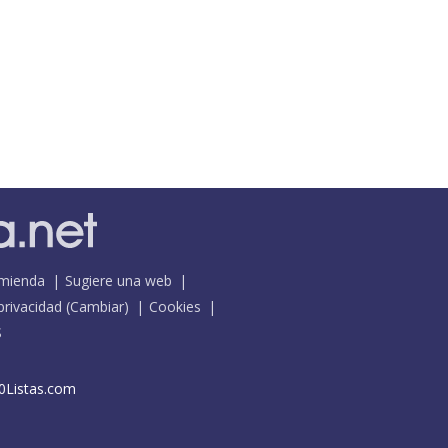
mienda
Sugiere una web
 privacidad
(
Cambiar
)
Cookies
S
0Listas.com