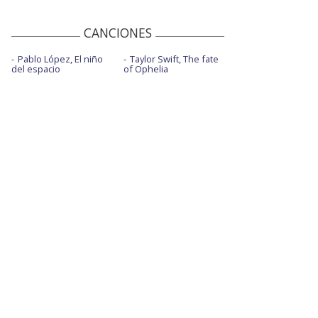
CANCIONES
Pablo López, El niño
Taylor Swift, The fate
del espacio
of Ophelia