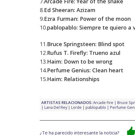
7.
Arcade Fire: Year of the snake
8.
Ed Sheeran: Azizam
9.
Ezra Furman: Power of the moon
10.
pablopablo: Siempre te quiero a 
11.
Bruce Springsteen: Blind spot
12.
Rufus T. Firefly: Trueno azul
13.
Haim: Down to be wrong
14.
Perfume Genius: Clean heart
15.
Haim: Relationships
ARTISTAS RELACIONADOS:
Arcade Fire
Bruce Sp
Lana Del Rey
Lorde
pablopablo
Perfume Gen
¿Te ha parecido interesante la noticia?