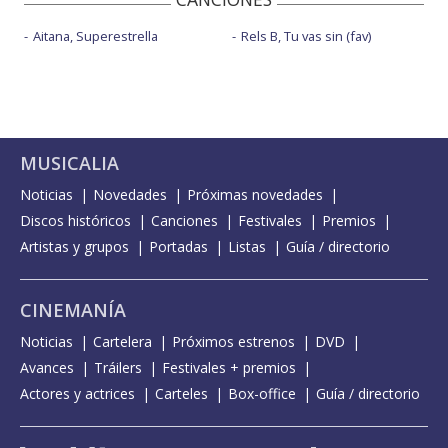
Aitana, Superestrella
Rels B, Tu vas sin (fav)
MUSICALIA
Noticias
Novedades
Próximas novedades
Discos históricos
Canciones
Festivales
Premios
Artistas y grupos
Portadas
Listas
Guía / directorio
CINEMANÍA
Noticias
Cartelera
Próximos estrenos
DVD
Avances
Tráilers
Festivales + premios
Actores y actrices
Carteles
Box-office
Guía / directorio