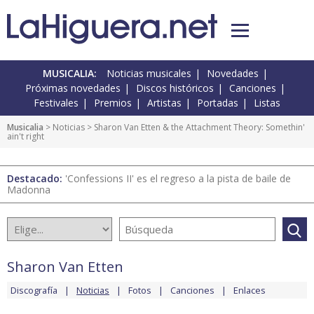
MUSICALIA:
Noticias musicales
Novedades
Próximas novedades
Discos históricos
Canciones
Festivales
Premios
Artistas
Portadas
Listas
Musicalia
>
Noticias
> Sharon Van Etten & the Attachment Theory: Somethin'
ain't right
Destacado:
'Confessions II' es el regreso a la pista de baile de
Madonna
Sharon Van Etten
Discografía
Noticias
Fotos
Canciones
Enlaces