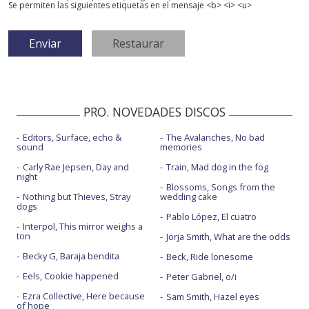
Se permiten las siguientes etiquetas en el mensaje <b> <i> <u>
PRO. NOVEDADES DISCOS
Editors, Surface, echo &
The Avalanches, No bad
sound
memories
Carly Rae Jepsen, Day and
Train, Mad dog in the fog
night
Blossoms, Songs from the
Nothing but Thieves, Stray
wedding cake
dogs
Pablo López, El cuatro
Interpol, This mirror weighs a
ton
Jorja Smith, What are the odds
Becky G, Baraja bendita
Beck, Ride lonesome
Eels, Cookie happened
Peter Gabriel, o/i
Ezra Collective, Here because
Sam Smith, Hazel eyes
of hope