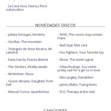
La Casa Azul, Fauna y flora
subacuática
NOVEDADES DISCOS
Julieta Venegas, Norteña
RAYE, This music may contain
hope.
Gorillaz, The mountain
Bad Gyal, Más cara
Triángulo de Amor Bizarro, Mi
catedral
Foo Fighters, Your favorite toy
Kany García, Puerta abierta
Muse, The wow! signal
The Strokes, Reality awaits
Olivia Rodrigo, You seem
pretty sad for a girl so in love
Nil Moliner, Nexo
Ella Langley, Dandelion
Gracie Abrams, Daughter from
hell
James Blake, Trying times
Manuel Turizo, Apambichao
FLO, Therapy at the club
CANCIONES