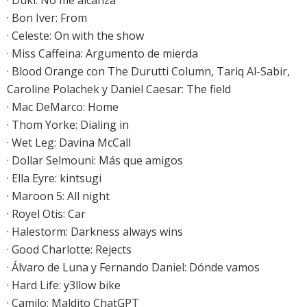
·
Duki: No me alcanza
·
Bon Iver: From
·
Celeste: On with the show
·
Miss Caffeina: Argumento de mierda
·
Blood Orange con The Durutti Column, Tariq Al-Sabir,
Caroline Polachek y Daniel Caesar: The field
·
Mac DeMarco: Home
·
Thom Yorke: Dialing in
·
Wet Leg: Davina McCall
· Dollar Selmouni: Más que amigos
· Ella Eyre: kintsugi
·
Maroon 5: All night
· Royel Otis: Car
· Halestorm: Darkness always wins
·
Good Charlotte: Rejects
·
Álvaro de Luna y Fernando Daniel: Dónde vamos
·
Hard Life: y3llow bike
·
Camilo: Maldito ChatGPT