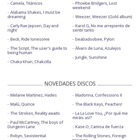
Camela, Titánicos
Phoebe Bridgers, Lost
weekend
Alabama Shakes, I must be
dreaming
Weezer, Weezer (Gold album)
Carly Rae Jepsen, Day and
Karol G, No me arrepiento de
night
sentir tanto
Beck, Ride lonesome
beabadoobee, Pylon
The Script, The user's guide to
Álvaro de Luna, Azulejos
being human
Jungle, Sunshine
Chaka Khan, Chakzilla
NOVEDADES DISCOS
Melanie Martinez, Hades
Madonna, Confessions II
Malú, Quince
The Black Keys, Peaches!
The Strokes, Reality awaits
La La Love You, ¿Por qué me
miráis así?
Paul McCartney, The boys of
Dungeon Lane
Kase.O, Camisa de fuerza
Robyn, Sexistential
The Rolling Stones, Foreign