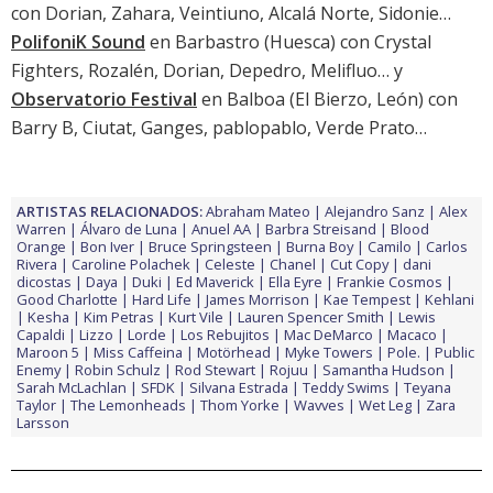
con Dorian, Zahara, Veintiuno, Alcalá Norte, Sidonie…
PolifoniK Sound
en Barbastro (Huesca) con Crystal
Fighters, Rozalén, Dorian, Depedro, Melifluo… y
Observatorio Festival
en Balboa (El Bierzo, León) con
Barry B, Ciutat, Ganges, pablopablo, Verde Prato…
ARTISTAS RELACIONADOS:
Abraham Mateo
Alejandro Sanz
Alex
Warren
Álvaro de Luna
Anuel AA
Barbra Streisand
Blood
Orange
Bon Iver
Bruce Springsteen
Burna Boy
Camilo
Carlos
Rivera
Caroline Polachek
Celeste
Chanel
Cut Copy
dani
dicostas
Daya
Duki
Ed Maverick
Ella Eyre
Frankie Cosmos
Good Charlotte
Hard Life
James Morrison
Kae Tempest
Kehlani
Kesha
Kim Petras
Kurt Vile
Lauren Spencer Smith
Lewis
Capaldi
Lizzo
Lorde
Los Rebujitos
Mac DeMarco
Macaco
Maroon 5
Miss Caffeina
Motörhead
Myke Towers
Pole.
Public
Enemy
Robin Schulz
Rod Stewart
Rojuu
Samantha Hudson
Sarah McLachlan
SFDK
Silvana Estrada
Teddy Swims
Teyana
Taylor
The Lemonheads
Thom Yorke
Wavves
Wet Leg
Zara
Larsson