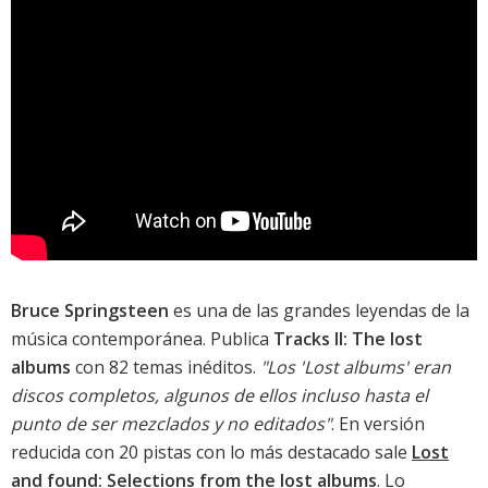
Bruce Springsteen
es una de las grandes leyendas de la
música contemporánea. Publica
Tracks II: The lost
albums
con 82 temas inéditos.
"Los 'Lost albums' eran
discos completos, algunos de ellos incluso hasta el
punto de ser mezclados y no editados"
. En versión
reducida con 20 pistas con lo más destacado sale
Lost
and found: Selections from the lost albums
. Lo