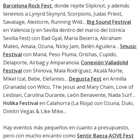
Barcelona Rock Fest
, donde repite Slipknot, y además
tenemos a Lynyrd Skynyrd, Scorpions, Judas Priest,
Savatage, Alestorm, Running Wild…
Big Sound Festival
en Valencia (y en Sevilla dentro del marco del
Icónica
Sevilla Fest
) con Bad Gyal, Maria Becerra, Abraham
Mateo, Amaia, Ozuna, Nicky Jam, Belén Aguilera…
Smusic
Festival
con Maná, Peso Pluma, Orishas, Cupido,
Delaporte, Airbag y Amparanoia.
Conexión Valladolid
Festival
con Shinova, Mala Rodríguez, Alcalá Norte,
Mikel Izal, Bebe, Elefantes…
Degusta Fest
en Armilla
(Granada) con Wilco, The Jesus and Mary Chain, Love of
Lesbian, Carolina Durante, León Benavente, Nada Surf…
Holika Festival
en Calahorra (La Rioja) con Ozuna, Duki,
Dimitri Vegas & Like Mike…
Hay eventos más pequeños en cuanto a presupuesto,
pero con mucho encanto como
Sentir Baeza AOVE Fest