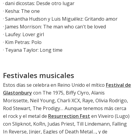
·
dani dicostas: Desde otro lugar
·
Kesha: The one
· Samantha Hudson y Luis Miguélez: Gritando amor
·
James Morrison: The man who can't be loved
·
Laufey: Lover girl
·
Kim Petras: Polo
·
Teyana Taylor: Long time
Festivales musicales
Estos días se celebra en Reino Unido el mítico
Festival de
Glastonbury
con The 1975, Biffy Clyro, Alanis
Morissette, Neil Young, Charli XCX, Raye, Olivia Rodrigo,
Rod Stewart, The Prodigy… Aunque tenemos más cerca
el rock y el metal de
Resurrection Fest
en Viveiro (Lugo)
con Slipknot, KoRn, Judas Priest, Till Lindemann, Falling
In Reverse, Jinjer, Eagles of Death Metal…, y de