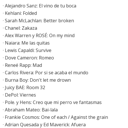
·
Alejandro Sanz: El vino de tu boca
· Kehlani: Folded
·
Sarah McLachlan: Better broken
·
Chanel: Zakaza
·
Alex Warren y ROSÉ: On my mind
· Naiara: Me las quitas
·
Lewis Capaldi: Survive
· Dove Cameron: Romeo
· Reneé Rapp: Mad
·
Carlos Rivera: Por si se acaba el mundo
·
Burna Boy: Don't let me drown
· Juicy BAE: Room 32
· DePol: Viernes
· Pole. y Hens: Creo que mi perro ve fantasmas
·
Abraham Mateo: Bai-lala
· Frankie Cosmos: One of each / Against the grain
· Adrian Quesada y Ed Maverick: Afuera