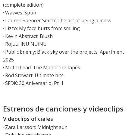
(complete edition)
·
Wavves: Spun
·
Lauren Spencer Smith: The art of being a mess
·
Lizzo: My face hurts from smiling
·
Kevin Abstract: Blush
·
Rojuu: iNUiNUiNU
·
Public Enemy: Black sky over the projects: Apartment
2025
·
Motörhead: The Manticore tapes
·
Rod Stewart: Ultimate hits
·
SFDK: 30 Aniversario, Pt. 1
Estrenos de canciones y videoclips
Videoclips oficiales
·
Zara Larsson: Midnight sun