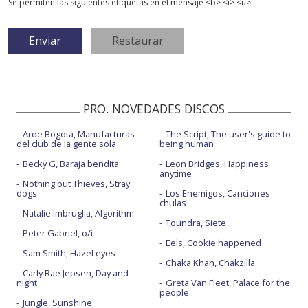
Se permiten las siguientes etiquetas en el mensaje <b> <i> <u>
PRO. NOVEDADES DISCOS
Arde Bogotá, Manufacturas
The Script, The user's guide to
del club de la gente sola
being human
Becky G, Baraja bendita
Leon Bridges, Happiness
anytime
Nothing but Thieves, Stray
dogs
Los Enemigos, Canciones
chulas
Natalie Imbruglia, Algorithm
Toundra, Siete
Peter Gabriel, o/i
Eels, Cookie happened
Sam Smith, Hazel eyes
Chaka Khan, Chakzilla
Carly Rae Jepsen, Day and
night
Greta Van Fleet, Palace for the
people
Jungle, Sunshine