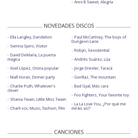
Anni B Sweet, Alegría
NOVEDADES DISCOS
Ella Langley, Dandelion
Paul McCartney, The boys of
Dungeon Lane
Sienna Spiro, Visitor
Robyn, Sexistential
David DeMaría, La puerta
mágica
Andrés Suárez, Lúa
Xoel López, Oniria popular
Jorge Drexler, Taracá
Niall Horan, Dinner party
Gorillaz, The mountain
Charlie Puth, Whatever's
Bad Gyal, Más cara
clever
Foo Fighters, Your favorite toy
Shania Twain, Little Miss Twain
La La Love You, ¿Por qué me
Charli xcx, Music, fashion, film
miráis así?
CANCIONES