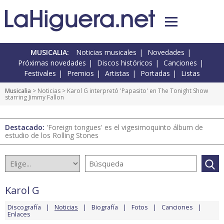
MUSICALIA:
Noticias musicales
Novedades
Próximas novedades
Discos históricos
Canciones
Festivales
Premios
Artistas
Portadas
Listas
Musicalia
>
Noticias
> Karol G interpretó 'Papasito' en The Tonight Show
starring Jimmy Fallon
Destacado:
'Foreign tongues' es el vigesimoquinto álbum de
estudio de los Rolling Stones
Karol G
Discografía
Noticias
Biografía
Fotos
Canciones
Enlaces