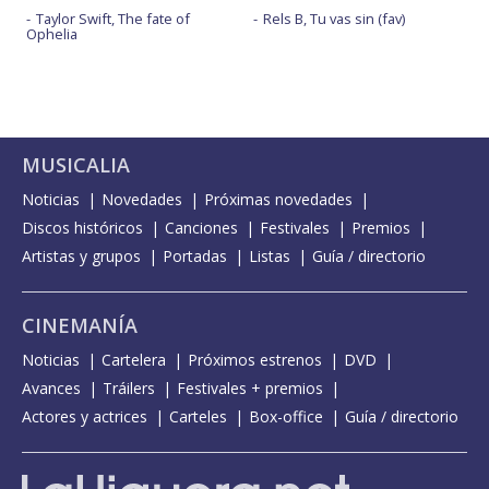
Taylor Swift, The fate of
Rels B, Tu vas sin (fav)
Ophelia
MUSICALIA
Noticias
Novedades
Próximas novedades
Discos históricos
Canciones
Festivales
Premios
Artistas y grupos
Portadas
Listas
Guía / directorio
CINEMANÍA
Noticias
Cartelera
Próximos estrenos
DVD
Avances
Tráilers
Festivales + premios
Actores y actrices
Carteles
Box-office
Guía / directorio