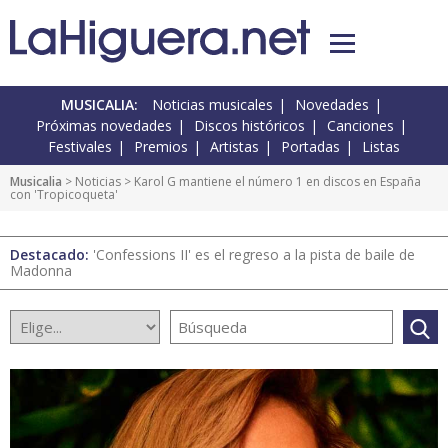
MUSICALIA:
Noticias musicales
Novedades
Próximas novedades
Discos históricos
Canciones
Festivales
Premios
Artistas
Portadas
Listas
Musicalia
>
Noticias
> Karol G mantiene el número 1 en discos en España
con 'Tropicoqueta'
Destacado:
'Confessions II' es el regreso a la pista de baile de
Madonna