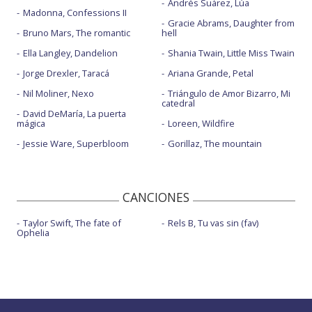
Andrés Suárez, Lúa
Madonna, Confessions II
Gracie Abrams, Daughter from
Bruno Mars, The romantic
hell
Ella Langley, Dandelion
Shania Twain, Little Miss Twain
Jorge Drexler, Taracá
Ariana Grande, Petal
Nil Moliner, Nexo
Triángulo de Amor Bizarro, Mi
catedral
David DeMaría, La puerta
mágica
Loreen, Wildfire
Jessie Ware, Superbloom
Gorillaz, The mountain
CANCIONES
Taylor Swift, The fate of
Rels B, Tu vas sin (fav)
Ophelia