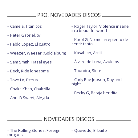
PRO. NOVEDADES DISCOS
Camela, Titánicos
Roger Taylor, Violence insane
in a beautiful world
Peter Gabriel, o/i
Karol G, No me arrepiento de
sentir tanto
Pablo López, El cuatro
Kasabian, Act III
Weezer, Weezer (Gold album)
Álvaro de Luna, Azulejos
Sam Smith, Hazel eyes
Toundra, Siete
Beck, Ride lonesome
Carly Rae Jepsen, Day and
Tove Lo, Estrus
night
Chaka Khan, Chakzilla
Becky G, Baraja bendita
Anni B Sweet, Alegría
NOVEDADES DISCOS
The Rolling Stones, Foreign
Quevedo, El baifo
tongues