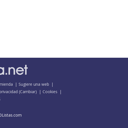
mienda
Sugiere una web
 privacidad
(
Cambiar
)
Cookies
S
0Listas.com