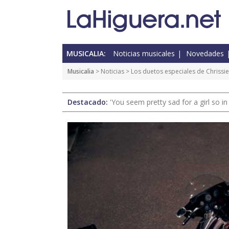
MUSICALIA:
Noticias musicales
Novedades
Musicalia
>
Noticias
> Los duetos especiales de Chrissi
Destacado:
'You seem pretty sad for a girl so in