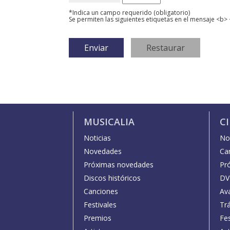
*Indica un campo requerido (obligatorio)
Se permiten las siguientes etiquetas en el mensaje <b> 
MUSICALIA
C
Noticias
Not
Novedades
Car
Próximas novedades
Pr
Discos históricos
DV
Canciones
Av
Festivales
Trá
Premios
Fe