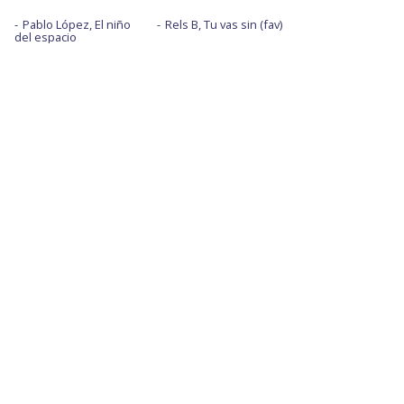
Pablo López, El niño
Rels B, Tu vas sin (fav)
del espacio