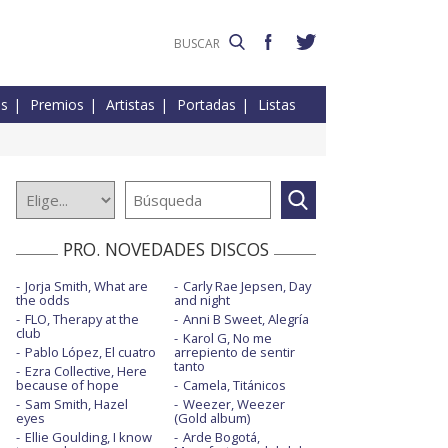
es
Premios
Artistas
Portadas
Listas
PRO. NOVEDADES DISCOS
Jorja Smith, What are
Carly Rae Jepsen, Day
the odds
and night
FLO, Therapy at the
Anni B Sweet, Alegría
club
Karol G, No me
Pablo López, El cuatro
arrepiento de sentir
tanto
Ezra Collective, Here
because of hope
Camela, Titánicos
Sam Smith, Hazel
Weezer, Weezer
eyes
(Gold album)
Ellie Goulding, I know
Arde Bogotá,