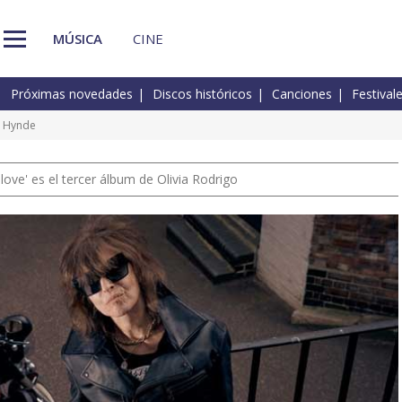
MÚSICA
CINE
Próximas novedades
Discos históricos
Canciones
Festival
e Hynde
 love' es el tercer álbum de Olivia Rodrigo