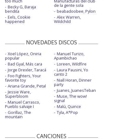
too much
Manufacturas del club
de la gente sola
Becky G, Baraja
bendita
beabadoobee, Pylon
Eels, Cookie
Alex Warren,
happened
Wildchild
NOVEDADES DISCOS
Xoel López, Oniria
Manuel Turizo,
popular
Apambichao
Bad Gyal, Más cara
Loreen, Wildfire
Jorge Drexler, Taracá
Laura Pausini, Yo
canto 2
Foo Fighters, Your
favorite toy
Niall Horan, Dinner
party
Ariana Grande, Petal
Juanes, JuanesTeban
Jessie Ware,
Superbloom
Muse, The wow!
signal
Manuel Carrasco,
Pueblo salvaje I
Malú, Quince
Gorillaz, The
Tyla, A*Pop
mountain
CANCIONES