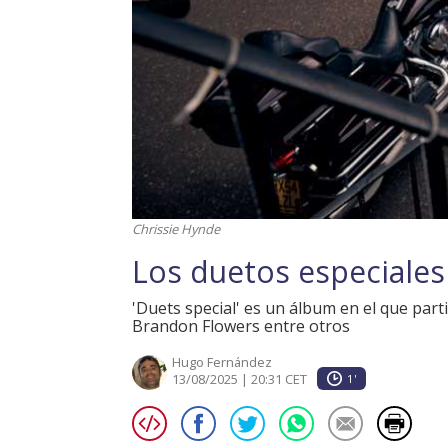
Chrissie Hynde
Los duetos especiales
'Duets special' es un álbum en el que par
Brandon Flowers entre otros
Hugo Fernández
13/08/2025 | 20:31 CET
1'