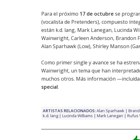
Para el próximo
17 de octubre
se program
(vocalista de Pretenders), compuesto ínte
están k.d. lang, Mark Lanegan, Lucinda W
Wainwright, Carleen Anderson, Brandon Flo
Alan Sparhawk (Low), Shirley Manson (Gar
Como primer single y avance se ha estren
Wainwright, un tema que han interpretado 
muchos otros. Más información —incluida 
special
.
ARTISTAS RELACIONADOS:
Alan Sparhawk
Brand
k.d. lang
Lucinda Williams
Mark Lanegan
Rufus 