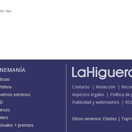
<i> <u>
INEMANÍA
icias
telera
Contacto
Redacción
Reco
óximos estrenos
Aspectos legales
Política de
D
Publicidad y webmasters
RS
ances
ilers
Otros servicios:
Chistes
|
Top1
stivales + premios