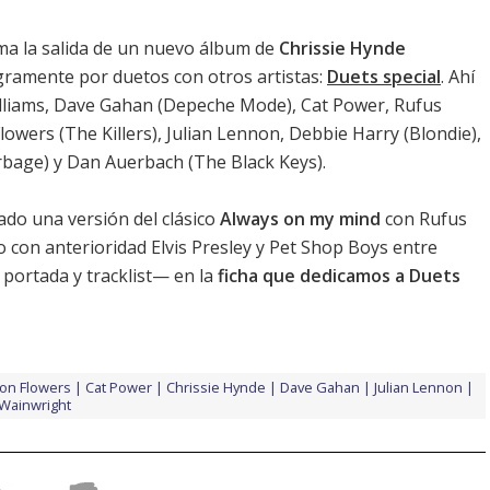
a la salida de un nuevo álbum de
Chrissie Hynde
gramente por duetos con otros artistas:
Duets special
. Ahí
illiams, Dave Gahan (Depeche Mode), Cat Power, Rufus
wers (The Killers), Julian Lennon, Debbie Harry (Blondie),
bage) y Dan Auerbach (The Black Keys).
ado una versión del clásico
Always on my mind
con Rufus
con anterioridad Elvis Presley y Pet Shop Boys entre
portada y tracklist— en la
ficha que dedicamos a Duets
on Flowers
Cat Power
Chrissie Hynde
Dave Gahan
Julian Lennon
Wainwright