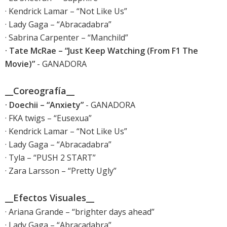
· Kendrick Lamar – “Not Like Us”
· Lady Gaga – “Abracadabra”
· Sabrina Carpenter – “Manchild”
· Tate McRae – “Just Keep Watching (From F1 The
Movie)”
- GANADORA
__Coreografía__
· Doechii – “Anxiety”
- GANADORA
· FKA twigs – “Eusexua”
· Kendrick Lamar – “Not Like Us”
· Lady Gaga – “Abracadabra”
· Tyla – “PUSH 2 START”
· Zara Larsson – “Pretty Ugly”
__Efectos Visuales__
· Ariana Grande – “brighter days ahead”
· Lady Gaga – “Abracadabra”