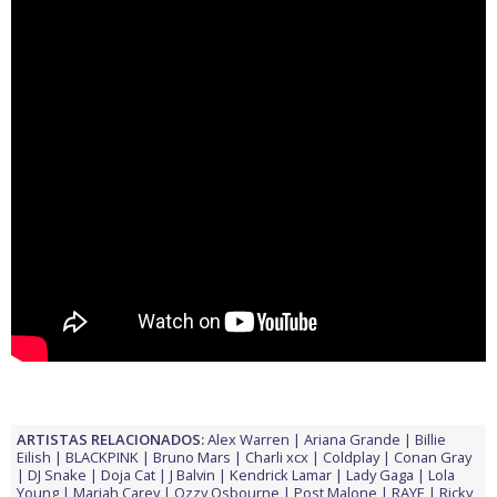
ARTISTAS RELACIONADOS:
Alex Warren
Ariana Grande
Billie
Eilish
BLACKPINK
Bruno Mars
Charli xcx
Coldplay
Conan Gray
DJ Snake
Doja Cat
J Balvin
Kendrick Lamar
Lady Gaga
Lola
Young
Mariah Carey
Ozzy Osbourne
Post Malone
RAYE
Ricky