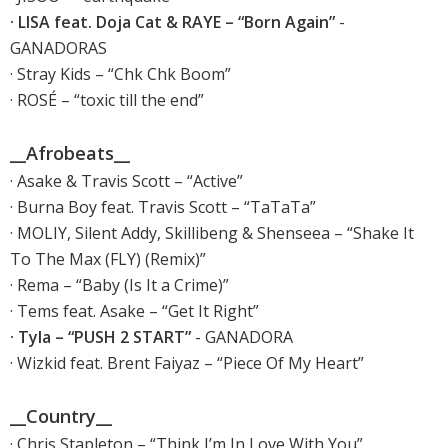
· LISA feat. Doja Cat & RAYE – “Born Again”
-
GANADORAS
· Stray Kids – “Chk Chk Boom”
· ROSÉ – “toxic till the end”
__Afrobeats__
· Asake & Travis Scott – “Active”
· Burna Boy feat. Travis Scott – “TaTaTa”
· MOLIY, Silent Addy, Skillibeng & Shenseea – “Shake It
To The Max (FLY) (Remix)”
· Rema – “Baby (Is It a Crime)”
· Tems feat. Asake – “Get It Right”
· Tyla – “PUSH 2 START”
- GANADORA
· Wizkid feat. Brent Faiyaz – “Piece Of My Heart”
__Country__
· Chris Stapleton – “Think I’m In Love With You”