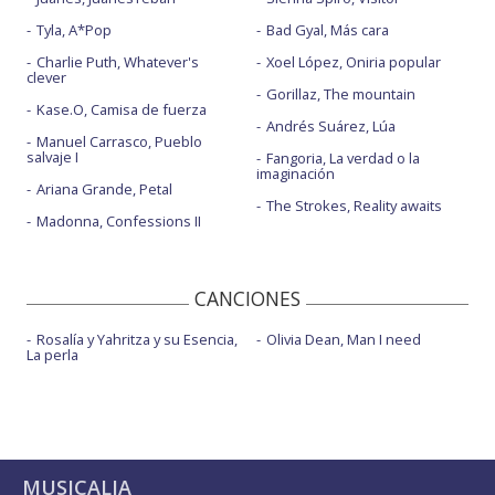
Tyla, A*Pop
Bad Gyal, Más cara
Charlie Puth, Whatever's
Xoel López, Oniria popular
clever
Gorillaz, The mountain
Kase.O, Camisa de fuerza
Andrés Suárez, Lúa
Manuel Carrasco, Pueblo
salvaje I
Fangoria, La verdad o la
imaginación
Ariana Grande, Petal
The Strokes, Reality awaits
Madonna, Confessions II
CANCIONES
Rosalía y Yahritza y su Esencia,
Olivia Dean, Man I need
La perla
MUSICALIA