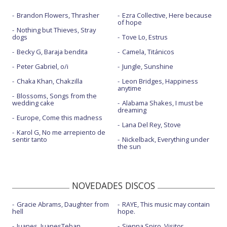
Brandon Flowers, Thrasher
Ezra Collective, Here because
of hope
Nothing but Thieves, Stray
dogs
Tove Lo, Estrus
Becky G, Baraja bendita
Camela, Titánicos
Peter Gabriel, o/i
Jungle, Sunshine
Chaka Khan, Chakzilla
Leon Bridges, Happiness
anytime
Blossoms, Songs from the
wedding cake
Alabama Shakes, I must be
dreaming
Europe, Come this madness
Lana Del Rey, Stove
Karol G, No me arrepiento de
sentir tanto
Nickelback, Everything under
the sun
NOVEDADES DISCOS
Gracie Abrams, Daughter from
RAYE, This music may contain
hell
hope.
Juanes, JuanesTeban
Sienna Spiro, Visitor