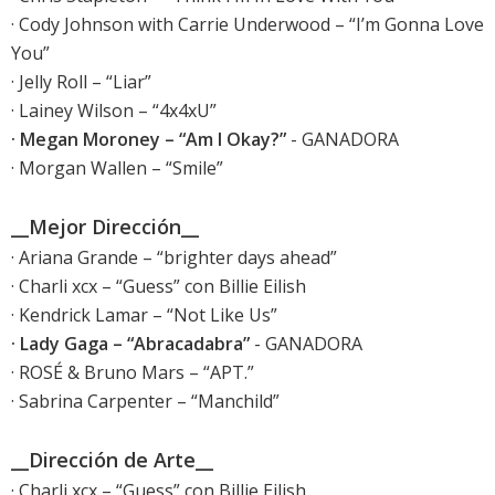
· Cody Johnson with Carrie Underwood – “I’m Gonna Love
You”
· Jelly Roll – “Liar”
· Lainey Wilson – “4x4xU”
· Megan Moroney – “Am I Okay?”
- GANADORA
· Morgan Wallen – “Smile”
__Mejor Dirección__
· Ariana Grande – “brighter days ahead”
· Charli xcx – “Guess” con Billie Eilish
· Kendrick Lamar – “Not Like Us”
· Lady Gaga – “Abracadabra”
- GANADORA
· ROSÉ & Bruno Mars – “APT.”
· Sabrina Carpenter – “Manchild”
__Dirección de Arte__
· Charli xcx – “Guess” con Billie Eilish