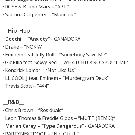
· ROSÉ & Bruno Mars – “APT.”
· Sabrina Carpenter – “Manchild”
__Hip-Hop__
· Doechii – “Anxiety”
- GANADORA
· Drake – “NOKIA”
· Eminem feat. Jelly Roll – “Somebody Save Me”
· GloRilla feat. Sexyy Red – “WHATCHU KNO ABOUT ME”
· Kendrick Lamar – “Not Like Us”
· LL COOL J feat. Eminem – “Murdergram Deux”
· Travis Scott – “4X4”
__R&B__
· Chris Brown – “Residuals”
· Leon Thomas & Freddie Gibbs – “MUTT (REMIX)”
· Mariah Carey – “Type Dangerous”
- GANADORA
· PARTYNEXTDOOR – “N o C h i l l”