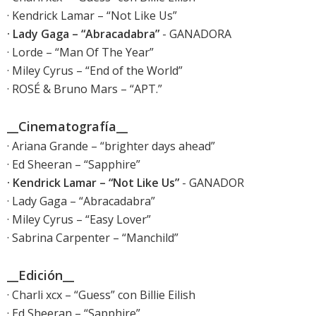
· Kendrick Lamar – “Not Like Us”
· Lady Gaga – “Abracadabra”
- GANADORA
· Lorde – “Man Of The Year”
· Miley Cyrus – “End of the World”
· ROSÉ & Bruno Mars – “APT.”
__Cinematografía__
· Ariana Grande – “brighter days ahead”
· Ed Sheeran – “Sapphire”
· Kendrick Lamar – “Not Like Us”
- GANADOR
· Lady Gaga – “Abracadabra”
· Miley Cyrus – “Easy Lover”
· Sabrina Carpenter – “Manchild”
__Edición__
· Charli xcx – “Guess” con Billie Eilish
· Ed Sheeran – “Sapphire”