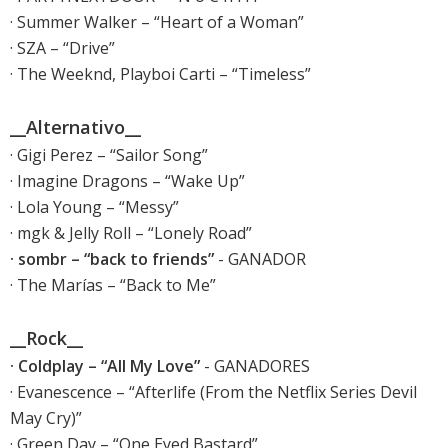
· Summer Walker – “Heart of a Woman”
· SZA – “Drive”
· The Weeknd, Playboi Carti – “Timeless”
__Alternativo__
· Gigi Perez – “Sailor Song”
· Imagine Dragons – “Wake Up”
· Lola Young – “Messy”
· mgk & Jelly Roll – “Lonely Road”
· sombr – “back to friends”
- GANADOR
· The Marías – “Back to Me”
__Rock__
· Coldplay – “All My Love”
- GANADORES
· Evanescence – “Afterlife (From the Netflix Series Devil
May Cry)”
· Green Day – “One Eyed Bastard”