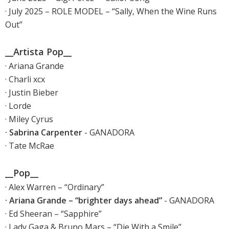
· July 2025 – ROLE MODEL – “Sally, When the Wine Runs
Out”
__Artista Pop__
· Ariana Grande
· Charli xcx
· Justin Bieber
· Lorde
· Miley Cyrus
· Sabrina Carpenter
- GANADORA
· Tate McRae
__Pop__
· Alex Warren – “Ordinary”
· Ariana Grande – “brighter days ahead”
- GANADORA
· Ed Sheeran – “Sapphire”
· Lady Gaga & Bruno Mars – “Die With a Smile”