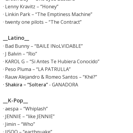
· Lenny Kravitz – “Honey”
· Linkin Park – “The Emptiness Machine”
· twenty one pilots – “The Contract”
__Latino__
· Bad Bunny – “BAILE INoLVIDABLE”
· J Balvin – “Rio”
· KAROL G – “Si Antes Te Hubiera Conocido”
· Peso Pluma – “LA PATRULLA”
· Rauw Alejandro & Romeo Santos – “Khé?”
· Shakira – “Soltera”
- GANADORA
__K-Pop__
· aespa – “Whiplash”
· JENNIE – “like JENNIE”
· Jimin – “Who”
· JISOO – “earthquake”