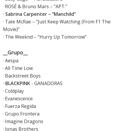
· ROSÉ & Bruno Mars – “APT.”
· Sabrina Carpenter – “Manchild”
· Tate McRae – “Just Keep Watching (From F1 The
Movie)”
· The Weeknd – “Hurry Up Tomorrow”
__Grupo__
· Aespa
· All Time Low
· Backstreet Boys
· BLACKPINK
- GANADORAS
· Coldplay
· Evanescence
· Fuerza Regida
· Grupo Frontera
· Imagine Dragons
· Jonas Brothers