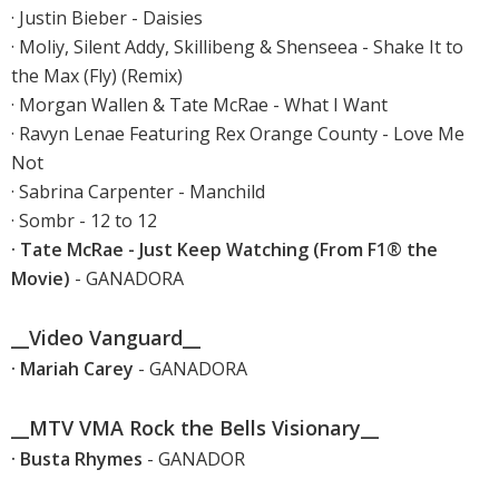
· Justin Bieber - Daisies
· Moliy, Silent Addy, Skillibeng & Shenseea - Shake It to
the Max (Fly) (Remix)
· Morgan Wallen & Tate McRae - What I Want
· Ravyn Lenae Featuring Rex Orange County - Love Me
Not
· Sabrina Carpenter - Manchild
· Sombr - 12 to 12
· Tate McRae - Just Keep Watching (From F1® the
Movie)
- GANADORA
__Video Vanguard__
· Mariah Carey
- GANADORA
__MTV VMA Rock the Bells Visionary__
· Busta Rhymes
- GANADOR