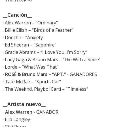
__Canción__
· Alex Warren – “Ordinary”
· Billie Eilish – “Birds of a Feather”
· Doechii – “Anxiety”
· Ed Sheeran – “Sapphire”
· Gracie Abrams – “I Love You, I’m Sorry”
· Lady Gaga & Bruno Mars – “Die With a Smile”
· Lorde – “What Was That”
· ROSÉ & Bruno Mars – “APT.”
- GANADORES
· Tate McRae – “Sports Car”
· The Weeknd, Playboi Carti – “Timeless”
__Artista nuevo__
· Alex Warren
- GANADOR
· Ella Langley
· Gigi Perez