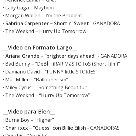
· Lady Gaga – Mayhem
· Morgan Wallen – I’m the Problem
· Sabrina Carpenter – Short n’ Sweet
- GANADORA
· The Weeknd – Hurry Up Tomorrow
__Video en Formato Largo__
· Ariana Grande – “brighter days ahead”
- GANADORA
· Bad Bunny – “DeBÍ TiRAR MáS FOToS (Short Film)”
· Damiano David – “FUNNY little STORIES”
· Mac Miller – “Balloonerism”
· Miley Cyrus – “Something Beautiful”
· The Weeknd – “Hurry Up Tomorrow”
__Video para Bien__
· Burna Boy – “Higher”
· Charli xcx – “Guess” con Billie Eilish
- GANADORAS
· Doechii – “Anxiety”