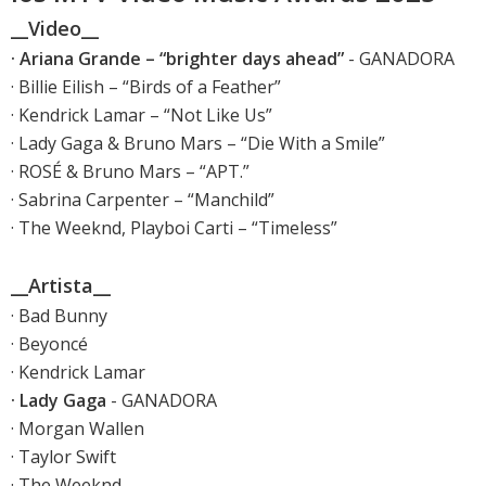
__Video__
· Ariana Grande – “brighter days ahead”
- GANADORA
· Billie Eilish – “Birds of a Feather”
· Kendrick Lamar – “Not Like Us”
· Lady Gaga & Bruno Mars – “Die With a Smile”
· ROSÉ & Bruno Mars – “APT.”
· Sabrina Carpenter – “Manchild”
· The Weeknd, Playboi Carti – “Timeless”
__Artista__
· Bad Bunny
· Beyoncé
· Kendrick Lamar
· Lady Gaga
- GANADORA
· Morgan Wallen
· Taylor Swift
· The Weeknd