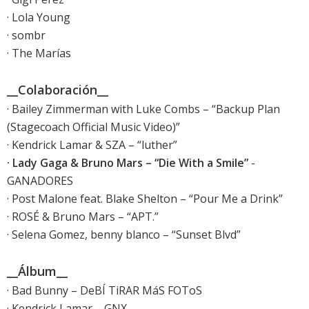
· Lola Young
· sombr
· The Marías
__Colaboración__
· Bailey Zimmerman with Luke Combs – “Backup Plan
(Stagecoach Official Music Video)”
· Kendrick Lamar & SZA – “luther”
· Lady Gaga & Bruno Mars – “Die With a Smile”
-
GANADORES
· Post Malone feat. Blake Shelton – “Pour Me a Drink”
· ROSÉ & Bruno Mars – “APT.”
· Selena Gomez, benny blanco – “Sunset Blvd”
__Álbum__
· Bad Bunny – DeBÍ TiRAR MáS FOToS
· Kendrick Lamar – GNX