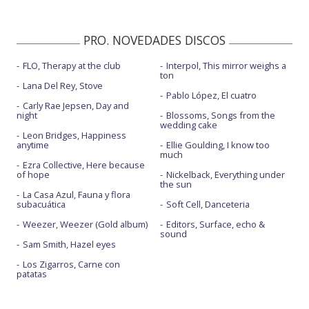
PRO. NOVEDADES DISCOS
FLO, Therapy at the club
Interpol, This mirror weighs a
ton
Lana Del Rey, Stove
Pablo López, El cuatro
Carly Rae Jepsen, Day and
night
Blossoms, Songs from the
wedding cake
Leon Bridges, Happiness
anytime
Ellie Goulding, I know too
much
Ezra Collective, Here because
of hope
Nickelback, Everything under
the sun
La Casa Azul, Fauna y flora
subacuática
Soft Cell, Danceteria
Weezer, Weezer (Gold album)
Editors, Surface, echo &
sound
Sam Smith, Hazel eyes
Los Zigarros, Carne con
patatas