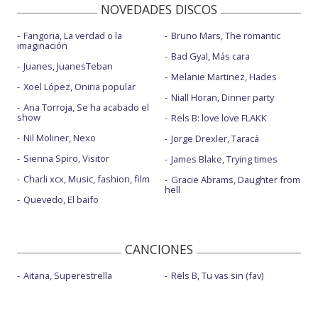
NOVEDADES DISCOS
Fangoria, La verdad o la
Bruno Mars, The romantic
imaginación
Bad Gyal, Más cara
Juanes, JuanesTeban
Melanie Martinez, Hades
Xoel López, Oniria popular
Niall Horan, Dinner party
Ana Torroja, Se ha acabado el
show
Rels B: love love FLAKK
Nil Moliner, Nexo
Jorge Drexler, Taracá
Sienna Spiro, Visitor
James Blake, Trying times
Charli xcx, Music, fashion, film
Gracie Abrams, Daughter from
hell
Quevedo, El baifo
CANCIONES
Aitana, Superestrella
Rels B, Tu vas sin (fav)