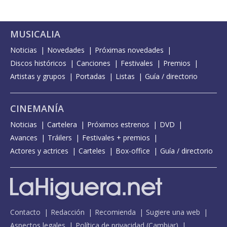
MUSICALIA
Noticias
Novedades
Próximas novedades
Discos históricos
Canciones
Festivales
Premios
Artistas y grupos
Portadas
Listas
Guía / directorio
CINEMANÍA
Noticias
Cartelera
Próximos estrenos
DVD
Avances
Tráilers
Festivales + premios
Actores y actrices
Carteles
Box-office
Guía / directorio
Contacto
Redacción
Recomienda
Sugiere una web
Aspectos legales
Política de privacidad
(
Cambiar
)