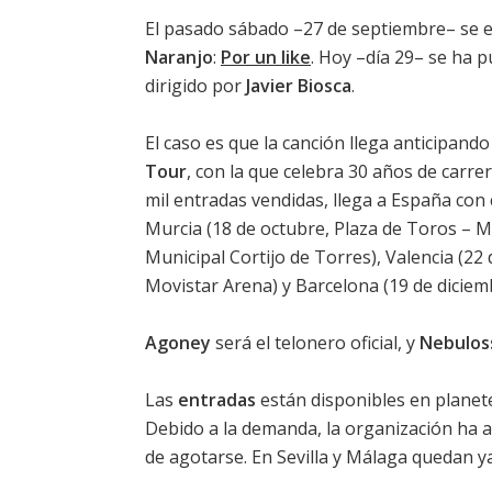
El pasado sábado –27 de septiembre– se e
Naranjo
:
Por un like
. Hoy –día 29– se ha pu
dirigido por
Javier Biosca
.
El caso es que la canción llega anticipando
Tour
, con la que celebra 30 años de carr
mil entradas vendidas, llega a España con c
Murcia (18 de octubre, Plaza de Toros – M
Municipal Cortijo de Torres), Valencia (22
Movistar Arena) y Barcelona (19 de diciemb
Agoney
será el telonero oficial, y
Nebulos
Las
entradas
están disponibles en planetev
Debido a la demanda, la organización ha a
de agotarse. En Sevilla y Málaga quedan ya 