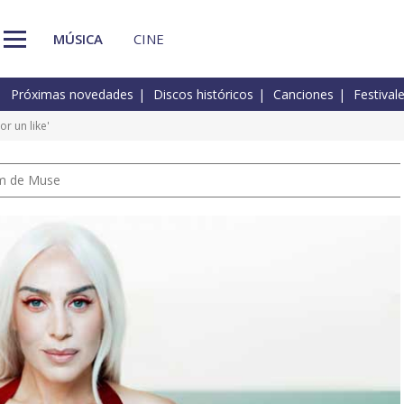
MÚSICA
CINE
Próximas novedades
Discos históricos
Canciones
Festival
r un like'
um de Muse