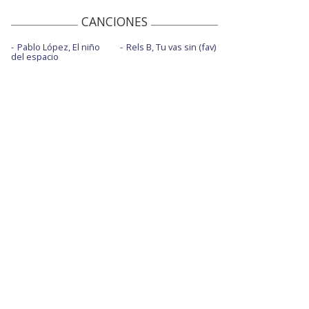
CANCIONES
Pablo López, El niño
Rels B, Tu vas sin (fav)
del espacio