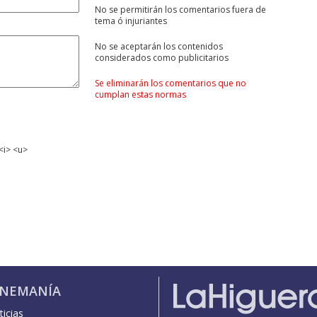
No se permitirán los comentarios fuera de
tema ó injuriantes
No se aceptarán los contenidos
considerados como publicitarios
Se eliminarán los comentarios que no
cumplan estas normas
<i> <u>
INEMANÍA
icias