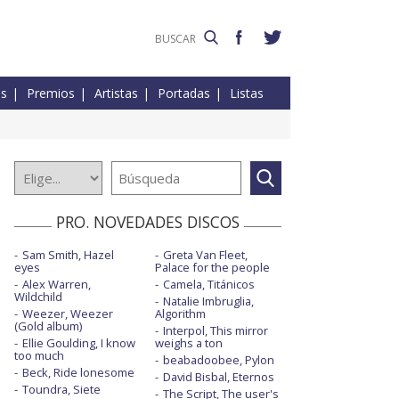
es
Premios
Artistas
Portadas
Listas
PRO. NOVEDADES DISCOS
Sam Smith, Hazel
Greta Van Fleet,
eyes
Palace for the people
Alex Warren,
Camela, Titánicos
Wildchild
Natalie Imbruglia,
Weezer, Weezer
Algorithm
(Gold album)
Interpol, This mirror
Ellie Goulding, I know
weighs a ton
too much
beabadoobee, Pylon
Beck, Ride lonesome
David Bisbal, Eternos
Toundra, Siete
The Script, The user's