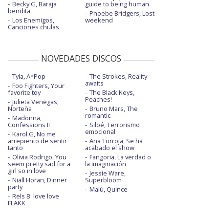
Becky G, Baraja
guide to being human
bendita
Phoebe Bridgers, Lost
Los Enemigos,
weekend
Canciones chulas
NOVEDADES DISCOS
Tyla, A*Pop
The Strokes, Reality
awaits
Foo Fighters, Your
favorite toy
The Black Keys,
Peaches!
Julieta Venegas,
Norteña
Bruno Mars, The
romantic
Madonna,
Confessions II
Siloé, Terrorismo
emocional
Karol G, No me
arrepiento de sentir
Ana Torroja, Se ha
tanto
acabado el show
Olivia Rodrigo, You
Fangoria, La verdad o
seem pretty sad for a
la imaginación
girl so in love
Jessie Ware,
Niall Horan, Dinner
Superbloom
party
Malú, Quince
Rels B: love love
FLAKK