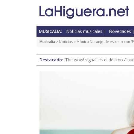
MUSICALIA:
Noticias musicales
Novedades
Musicalia
>
Noticias
> Mónica Naranjo de estreno con 'Po
Destacado:
'The wow! signal' es el décimo álb