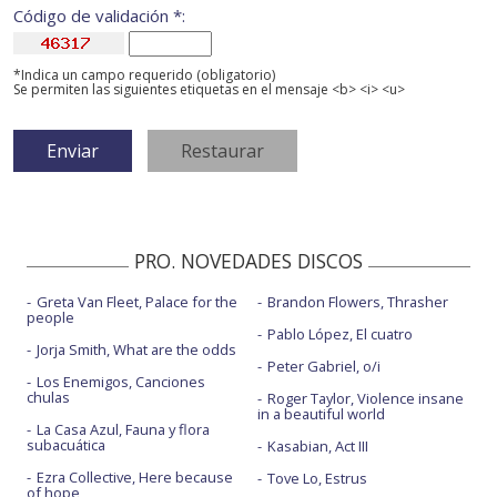
Código de validación *:
*Indica un campo requerido (obligatorio)
Se permiten las siguientes etiquetas en el mensaje <b> <i> <u>
PRO. NOVEDADES DISCOS
Greta Van Fleet, Palace for the
Brandon Flowers, Thrasher
people
Pablo López, El cuatro
Jorja Smith, What are the odds
Peter Gabriel, o/i
Los Enemigos, Canciones
chulas
Roger Taylor, Violence insane
in a beautiful world
La Casa Azul, Fauna y flora
subacuática
Kasabian, Act III
Ezra Collective, Here because
Tove Lo, Estrus
of hope