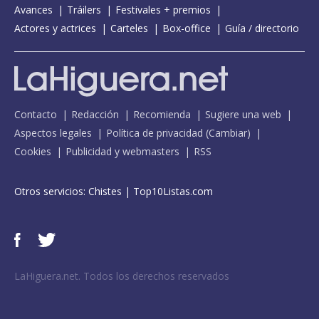
Avances
Tráilers
Festivales + premios
Actores y actrices
Carteles
Box-office
Guía / directorio
Contacto
Redacción
Recomienda
Sugiere una web
Aspectos legales
Política de privacidad
(
Cambiar
)
Cookies
Publicidad y webmasters
RSS
Otros servicios:
Chistes
|
Top10Listas.com
LaHiguera.net. Todos los derechos reservados