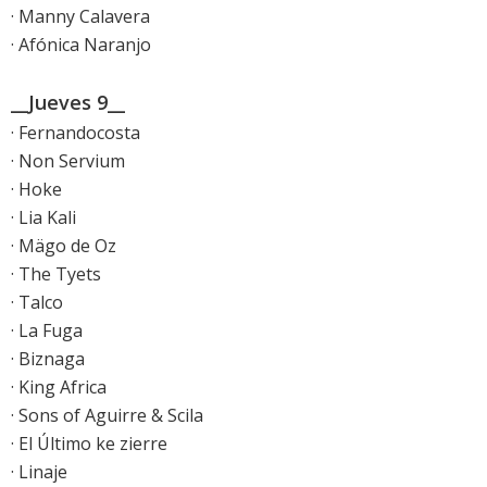
· Manny Calavera
· Afónica Naranjo
__Jueves 9__
· Fernandocosta
· Non Servium
· Hoke
· Lia Kali
· Mägo de Oz
· The Tyets
· Talco
· La Fuga
· Biznaga
· King Africa
· Sons of Aguirre & Scila
· El Último ke zierre
· Linaje