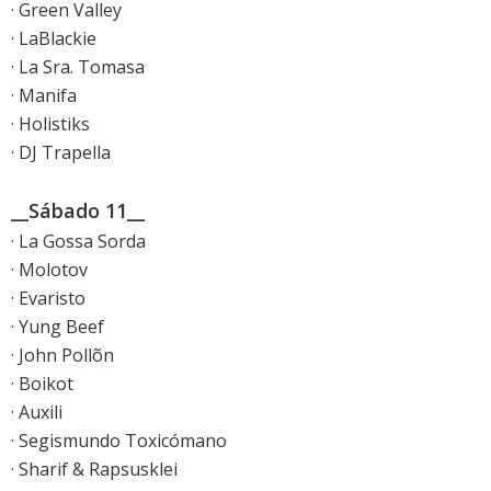
· Green Valley
· LaBlackie
· La Sra. Tomasa
· Manifa
· Holistiks
· DJ Trapella
__Sábado 11__
· La Gossa Sorda
· Molotov
· Evaristo
· Yung Beef
· John Pollõn
· Boikot
· Auxili
· Segismundo Toxicómano
· Sharif & Rapsusklei