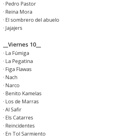
· Pedro Pastor
· Reina Mora
· El sombrero del abuelo
· Jajajers
__Viernes 10__
· La Fúmiga
· La Pegatina
· Figa Flawas
· Nach
· Narco
· Benito Kamelas
· Los de Marras
· Al Safir
· Els Catarres
· Reincidentes
· En Tol Sarmiento