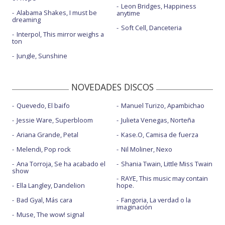
Leon Bridges, Happiness
Alabama Shakes, I must be
anytime
dreaming
Soft Cell, Danceteria
Interpol, This mirror weighs a
ton
Jungle, Sunshine
NOVEDADES DISCOS
Quevedo, El baifo
Manuel Turizo, Apambichao
Jessie Ware, Superbloom
Julieta Venegas, Norteña
Ariana Grande, Petal
Kase.O, Camisa de fuerza
Melendi, Pop rock
Nil Moliner, Nexo
Ana Torroja, Se ha acabado el
Shania Twain, Little Miss Twain
show
RAYE, This music may contain
Ella Langley, Dandelion
hope.
Bad Gyal, Más cara
Fangoria, La verdad o la
imaginación
Muse, The wow! signal