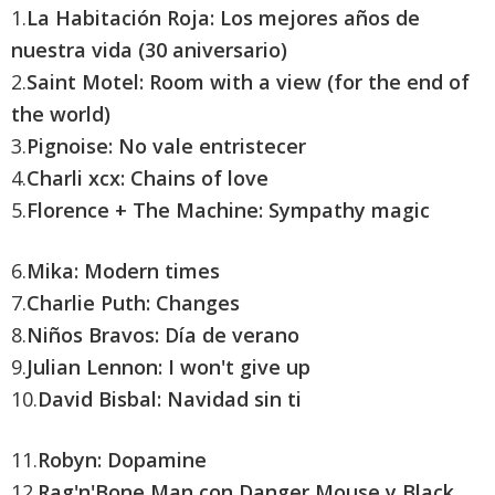
1.
La Habitación Roja: Los mejores años de
nuestra vida (30 aniversario)
2.
Saint Motel: Room with a view (for the end of
the world)
3.
Pignoise: No vale entristecer
4.
Charli xcx: Chains of love
5.
Florence + The Machine: Sympathy magic
6.
Mika: Modern times
7.
Charlie Puth: Changes
8.
Niños Bravos: Día de verano
9.
Julian Lennon: I won't give up
10.
David Bisbal: Navidad sin ti
11.
Robyn: Dopamine
12.
Rag'n'Bone Man con Danger Mouse y Black