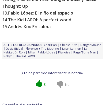
Thought: Up
13.
Pablo López: El niño del espacio
14.
The Kid LAROI: A perfect world
15.
Andrés Koi: En calma
ARTISTAS RELACIONADOS:
Charli xcx
Charlie Puth
Danger Mouse
David Bisbal
Florence + The Machine
Julian Lennon
La
Habitación Roja
Mika
Pablo López
Pignoise
Rag'n'Bone Man
Robyn
The Kid LAROI
¿Te ha parecido interesante la noticia?
Si
No