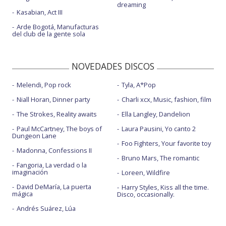
dreaming
Kasabian, Act III
Arde Bogotá, Manufacturas
del club de la gente sola
NOVEDADES DISCOS
Melendi, Pop rock
Tyla, A*Pop
Niall Horan, Dinner party
Charli xcx, Music, fashion, film
The Strokes, Reality awaits
Ella Langley, Dandelion
Paul McCartney, The boys of
Laura Pausini, Yo canto 2
Dungeon Lane
Foo Fighters, Your favorite toy
Madonna, Confessions II
Bruno Mars, The romantic
Fangoria, La verdad o la
imaginación
Loreen, Wildfire
David DeMaría, La puerta
Harry Styles, Kiss all the time.
mágica
Disco, occasionally.
Andrés Suárez, Lúa