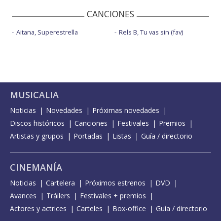
CANCIONES
Aitana, Superestrella
Rels B, Tu vas sin (fav)
MUSICALIA
Noticias
Novedades
Próximas novedades
Discos históricos
Canciones
Festivales
Premios
Artistas y grupos
Portadas
Listas
Guía / directorio
CINEMANÍA
Noticias
Cartelera
Próximos estrenos
DVD
Avances
Tráilers
Festivales + premios
Actores y actrices
Carteles
Box-office
Guía / directorio