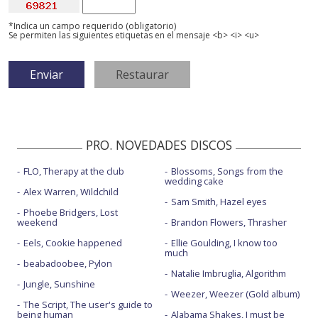
*Indica un campo requerido (obligatorio)
Se permiten las siguientes etiquetas en el mensaje <b> <i> <u>
PRO. NOVEDADES DISCOS
FLO, Therapy at the club
Blossoms, Songs from the
wedding cake
Alex Warren, Wildchild
Sam Smith, Hazel eyes
Phoebe Bridgers, Lost
weekend
Brandon Flowers, Thrasher
Eels, Cookie happened
Ellie Goulding, I know too
much
beabadoobee, Pylon
Natalie Imbruglia, Algorithm
Jungle, Sunshine
Weezer, Weezer (Gold album)
The Script, The user's guide to
being human
Alabama Shakes, I must be