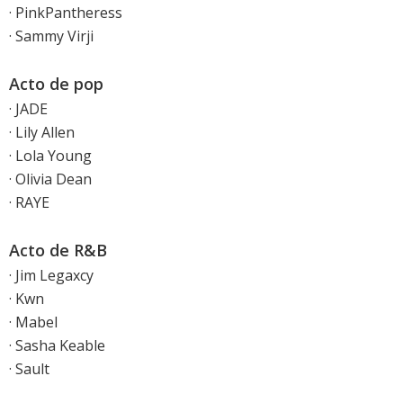
· PinkPantheress
· Sammy Virji
Acto de pop
· JADE
· Lily Allen
· Lola Young
· Olivia Dean
· RAYE
Acto de R&B
· Jim Legaxcy
· Kwn
· Mabel
· Sasha Keable
· Sault