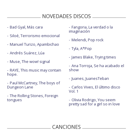
NOVEDADES DISCOS
Bad Gyal, Más cara
Fangoria, La verdad o la
imaginación
Siloé, Terrorismo emocional
Melendi, Pop rock
Manuel Turizo, Apambichao
Tyla, A*Pop
Andrés Suárez, Lúa
James Blake, Trying times
Muse, The wow! signal
Ana Torroja, Se ha acabado el
show
RAYE, This music may contain
hope.
Juanes, JuanesTeban
Paul McCartney, The boys of
Dungeon Lane
Carlos Vives, El último disco
Vol. 1
The Rolling Stones, Foreign
tongues
Olivia Rodrigo, You seem
pretty sad for a girl so in love
CANCIONES