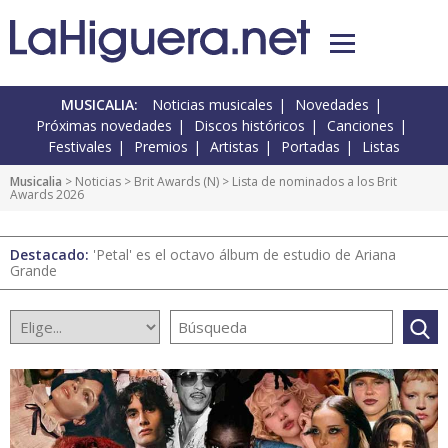
MUSICALIA:
Noticias musicales
Novedades
Próximas novedades
Discos históricos
Canciones
Festivales
Premios
Artistas
Portadas
Listas
Musicalia
>
Noticias
>
Brit Awards
(
N
) > Lista de nominados a los Brit
Awards 2026
Destacado:
'Petal' es el octavo álbum de estudio de Ariana
Grande