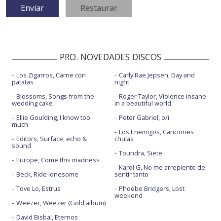
PRO. NOVEDADES DISCOS
Los Zigarros, Carne con
Carly Rae Jepsen, Day and
patatas
night
Blossoms, Songs from the
Roger Taylor, Violence insane
wedding cake
in a beautiful world
Ellie Goulding, I know too
Peter Gabriel, o/i
much
Los Enemigos, Canciones
Editors, Surface, echo &
chulas
sound
Toundra, Siete
Europe, Come this madness
Karol G, No me arrepiento de
Beck, Ride lonesome
sentir tanto
Tove Lo, Estrus
Phoebe Bridgers, Lost
weekend
Weezer, Weezer (Gold album)
David Bisbal, Eternos