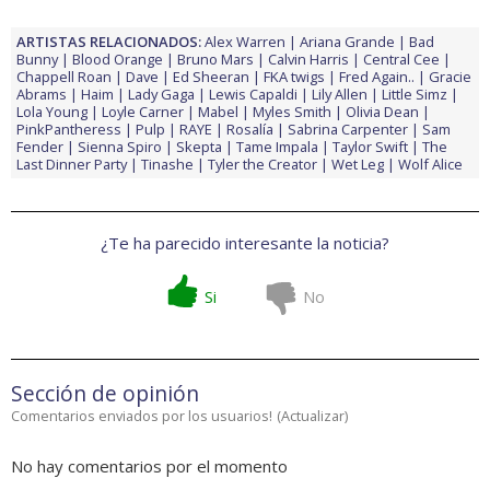
ARTISTAS RELACIONADOS:
Alex Warren
Ariana Grande
Bad
Bunny
Blood Orange
Bruno Mars
Calvin Harris
Central Cee
Chappell Roan
Dave
Ed Sheeran
FKA twigs
Fred Again..
Gracie
Abrams
Haim
Lady Gaga
Lewis Capaldi
Lily Allen
Little Simz
Lola Young
Loyle Carner
Mabel
Myles Smith
Olivia Dean
PinkPantheress
Pulp
RAYE
Rosalía
Sabrina Carpenter
Sam
Fender
Sienna Spiro
Skepta
Tame Impala
Taylor Swift
The
Last Dinner Party
Tinashe
Tyler the Creator
Wet Leg
Wolf Alice
¿Te ha parecido interesante la noticia?
Si
No
Sección de opinión
Comentarios enviados por los usuarios!
(
Actualizar
)
No hay comentarios por el momento