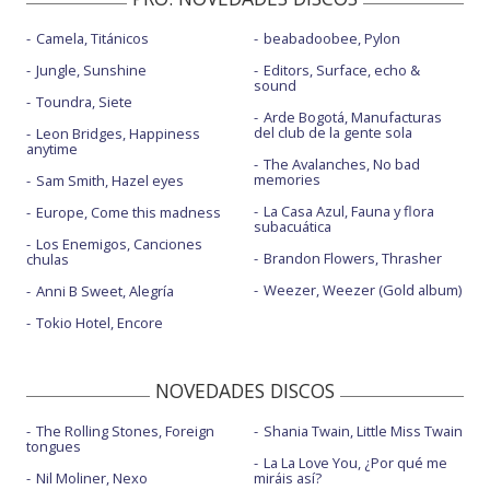
Camela, Titánicos
beabadoobee, Pylon
Jungle, Sunshine
Editors, Surface, echo &
sound
Toundra, Siete
Arde Bogotá, Manufacturas
del club de la gente sola
Leon Bridges, Happiness
anytime
The Avalanches, No bad
memories
Sam Smith, Hazel eyes
La Casa Azul, Fauna y flora
Europe, Come this madness
subacuática
Los Enemigos, Canciones
Brandon Flowers, Thrasher
chulas
Weezer, Weezer (Gold album)
Anni B Sweet, Alegría
Tokio Hotel, Encore
NOVEDADES DISCOS
The Rolling Stones, Foreign
Shania Twain, Little Miss Twain
tongues
La La Love You, ¿Por qué me
Nil Moliner, Nexo
miráis así?