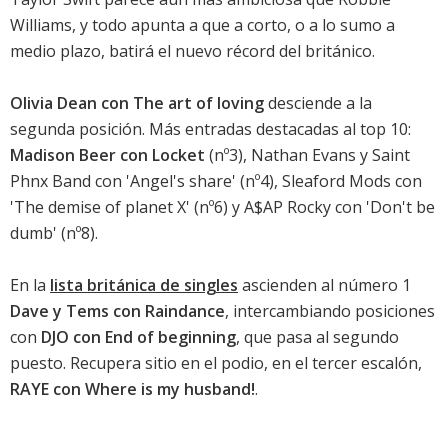
Williams, y todo apunta a que a corto, o a lo sumo a
medio plazo, batirá el nuevo récord del británico.
Olivia Dean con The art of loving
desciende a la
segunda posición. Más entradas destacadas al top 10:
Madison Beer con Locket
(nº3), Nathan Evans y Saint
Phnx Band con 'Angel's share' (nº4),
Sleaford Mods con
'The demise of planet X'
(nº6) y
A$AP Rocky con 'Don't be
dumb'
(nº8).
En la
lista británica de singles
ascienden al número 1
Dave y Tems con Raindance
, intercambiando posiciones
con
DJO con End of beginning
, que pasa al segundo
puesto. Recupera sitio en el podio, en el tercer escalón,
RAYE con Where is my husband!
.