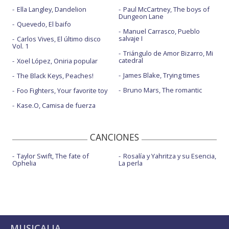
Ella Langley, Dandelion
Paul McCartney, The boys of
Dungeon Lane
Quevedo, El baifo
Manuel Carrasco, Pueblo
salvaje I
Carlos Vives, El último disco
Vol. 1
Triángulo de Amor Bizarro, Mi
catedral
Xoel López, Oniria popular
James Blake, Trying times
The Black Keys, Peaches!
Bruno Mars, The romantic
Foo Fighters, Your favorite toy
Kase.O, Camisa de fuerza
CANCIONES
Taylor Swift, The fate of
Rosalía y Yahritza y su Esencia,
Ophelia
La perla
MUSICALIA