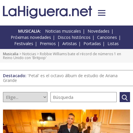
MUSICALIA:
Noticias musicales
Novedades
Próximas novedades
Discos históricos
Canciones
Festivales
Premios
Artistas
Portadas
Listas
Musicalia
>
Noticias
> Robbie Williams bate el récord de números 1 en
Reino Unido con 'Britpop'
Destacado:
'Petal' es el octavo álbum de estudio de Ariana
Grande