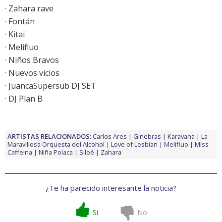
· Zahara rave
· Fontán
· Kitai
· Melifluo
· Niños Bravos
· Nuevos vicios
· JuancaSupersub DJ SET
· DJ Plan B
ARTISTAS RELACIONADOS:
Carlos Ares
Ginebras
Karavana
La
Maravillosa Orquesta del Alcohol
Love of Lesbian
Melifluo
Miss
Caffeina
Niña Polaca
Siloé
Zahara
¿Te ha parecido interesante la noticia?
Si
No