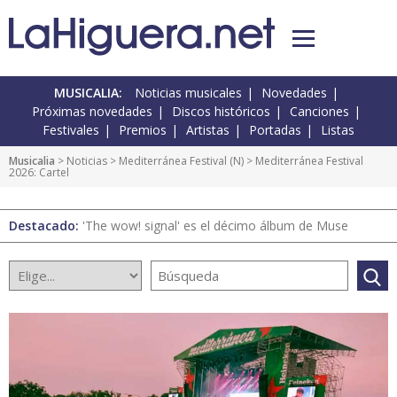
MUSICALIA:
Noticias musicales
Novedades
Próximas novedades
Discos históricos
Canciones
Festivales
Premios
Artistas
Portadas
Listas
Musicalia
>
Noticias
>
Mediterránea Festival
(
N
) > Mediterránea Festival
2026: Cartel
Destacado:
'The wow! signal' es el décimo álbum de Muse