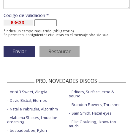
Código de validación *:
*Indica un campo requerido (obligatorio)
Se permiten las siguientes etiquetas en el mensaje <b> <i> <u>
PRO. NOVEDADES DISCOS
Anni B Sweet, Alegría
Editors, Surface, echo &
sound
David Bisbal, Eternos
Brandon Flowers, Thrasher
Natalie Imbruglia, Algorithm
Sam Smith, Hazel eyes
Alabama Shakes, I must be
dreaming
Ellie Goulding, I know too
much
beabadoobee, Pylon