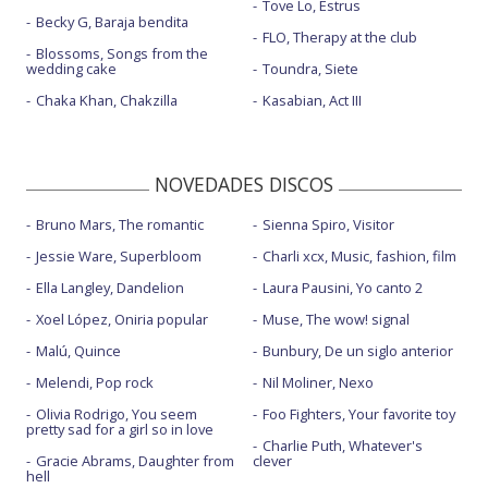
Tove Lo, Estrus
Becky G, Baraja bendita
FLO, Therapy at the club
Blossoms, Songs from the
wedding cake
Toundra, Siete
Chaka Khan, Chakzilla
Kasabian, Act III
NOVEDADES DISCOS
Bruno Mars, The romantic
Sienna Spiro, Visitor
Jessie Ware, Superbloom
Charli xcx, Music, fashion, film
Ella Langley, Dandelion
Laura Pausini, Yo canto 2
Xoel López, Oniria popular
Muse, The wow! signal
Malú, Quince
Bunbury, De un siglo anterior
Melendi, Pop rock
Nil Moliner, Nexo
Olivia Rodrigo, You seem
Foo Fighters, Your favorite toy
pretty sad for a girl so in love
Charlie Puth, Whatever's
Gracie Abrams, Daughter from
clever
hell