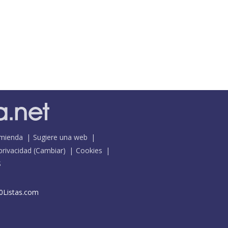
mienda
Sugiere una web
 privacidad
(
Cambiar
)
Cookies
S
0Listas.com