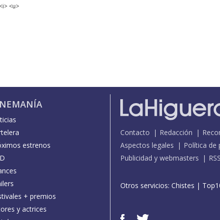
<i> <u>
INEMANÍA
icias
telera
Contacto
Redacción
Reco
óximos estrenos
Aspectos legales
Política de
D
Publicidad y webmasters
RS
ances
ilers
Otros servicios:
Chistes
|
Top1
stivales + premios
ores y actrices