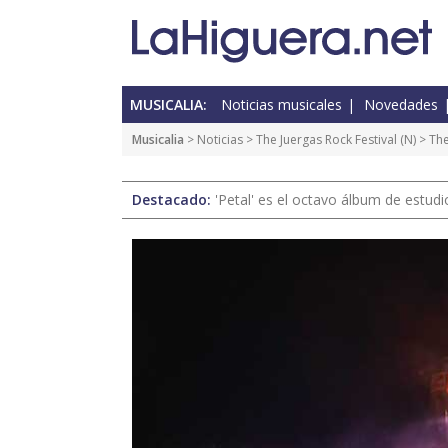
MUSICALIA:
Noticias musicales
Novedades
Musicalia
>
Noticias
>
The Juergas Rock Festival
(
N
) > Th
Destacado:
'Petal' es el octavo álbum de estud