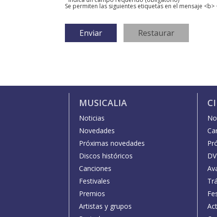
Se permiten las siguientes etiquetas en el mensaje <b> 
MUSICALIA
C
Noticias
Not
Novedades
Car
Próximas novedades
Pr
Discos históricos
DV
Canciones
Av
Festivales
Trá
Premios
Fe
Artistas y grupos
Act