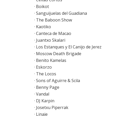
· Boikot
· Sanguijuelas del Guadiana
· The Baboon Show
· Kaotiko
· Canteca de Macao
· Juantxo Skalari
· Los Estanques y El Canijo de Jerez
· Moscow Death Brigade
· Benito Kamelas
· Eskorzo
· The Locos
· Sons of Aguirre & Scila
· Benny Page
· Vandal
· DJ Karpin
· Josetxu Piperrak
· Linaje