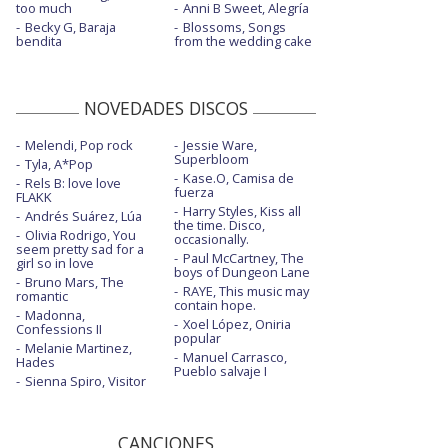
too much
Anni B Sweet, Alegría
Becky G, Baraja
Blossoms, Songs
bendita
from the wedding cake
NOVEDADES DISCOS
Melendi, Pop rock
Jessie Ware,
Superbloom
Tyla, A*Pop
Kase.O, Camisa de
Rels B: love love
fuerza
FLAKK
Harry Styles, Kiss all
Andrés Suárez, Lúa
the time. Disco,
Olivia Rodrigo, You
occasionally.
seem pretty sad for a
Paul McCartney, The
girl so in love
boys of Dungeon Lane
Bruno Mars, The
RAYE, This music may
romantic
contain hope.
Madonna,
Xoel López, Oniria
Confessions II
popular
Melanie Martinez,
Manuel Carrasco,
Hades
Pueblo salvaje I
Sienna Spiro, Visitor
CANCIONES