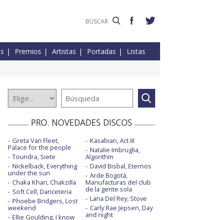
es
Premios
Artistas
Portadas
Listas
PRO. NOVEDADES DISCOS
Greta Van Fleet,
Kasabian, Act III
Palace for the people
Natalie Imbruglia,
Toundra, Siete
Algorithm
Nickelback, Everything
David Bisbal, Eternos
under the sun
Arde Bogotá,
Chaka Khan, Chakzilla
Manufacturas del club
de la gente sola
Soft Cell, Danceteria
Lana Del Rey, Stove
Phoebe Bridgers, Lost
weekend
Carly Rae Jepsen, Day
and night
Ellie Goulding, I know