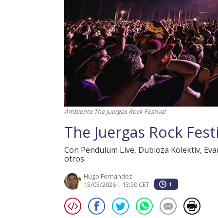
Ambiente The Juergas Rock Festival
The Juergas Rock Festi
Con Pendulum Live, Dubioza Kolektiv, Evar
otros
Hugo Fernández
15/03/2026 | 13:50 CET
1'