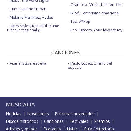
Muse, The wow! signal
Charli xcx, Music, fashion, film
Juanes, JuanesTeban
Siloé, Terrorismo emocional
Melanie Martinez, Hades
Tyla, A*Pop
Harry Styles, Kiss all the time.
Disco, occasionally.
Foo Fighters, Your favorite toy
CANCIONES
Aitana, Superestrella
Pablo López, El niño del
espacio
MUSICALIA
Noticias
Novedades
Próximas novedades
Discos históricos
Canciones
Festivales
Premios
Artistas y grupos
Portadas
Listas
Guía / directorio