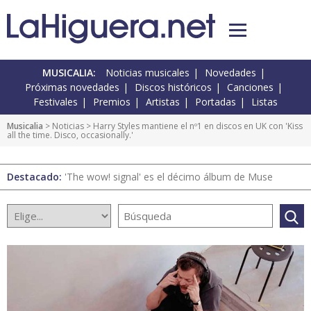
MUSICALIA:
Noticias musicales
Novedades
Próximas novedades
Discos históricos
Canciones
Festivales
Premios
Artistas
Portadas
Listas
Musicalia
>
Noticias
> Harry Styles mantiene el nº1 en discos en UK con 'Kiss
all the time. Disco, occasionally.'
Destacado:
'The wow! signal' es el décimo álbum de Muse