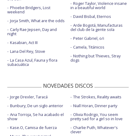
Roger Taylor, Violence insane
Phoebe Bridgers, Lost
in a beautiful world
weekend
David Bisbal, Eternos
Jorja Smith, What are the odds
Arde Bogotá, Manufacturas
Carly Rae Jepsen, Day and
del club de la gente sola
night
Peter Gabriel, o/i
Kasabian, Act III
Camela, Titánicos
Lana Del Rey, Stove
Nothing but Thieves, Stray
La Casa Azul, Fauna y flora
dogs
subacuática
NOVEDADES DISCOS
Jorge Drexler, Taracá
The Strokes, Reality awaits
Bunbury, De un siglo anterior
Niall Horan, Dinner party
Ana Torroja, Se ha acabado el
Olivia Rodrigo, You seem
show
pretty sad for a girl so in love
Kase.O, Camisa de fuerza
Charlie Puth, Whatever's
clever