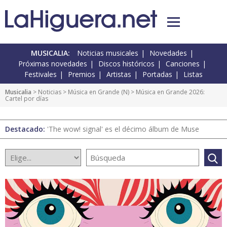
MUSICALIA:
Noticias musicales
Novedades
Próximas novedades
Discos históricos
Canciones
Festivales
Premios
Artistas
Portadas
Listas
Musicalia
>
Noticias
>
Música en Grande
(
N
) > Música en Grande 2026:
Cartel por días
Destacado:
'The wow! signal' es el décimo álbum de Muse