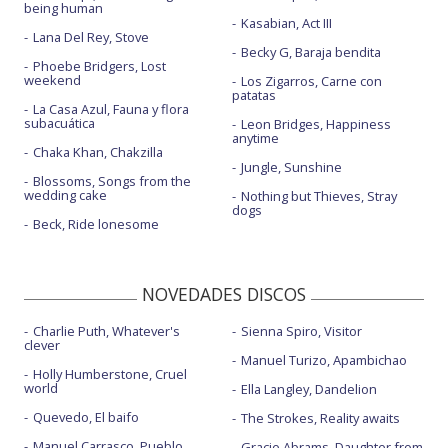
being human
Kasabian, Act III
Lana Del Rey, Stove
Becky G, Baraja bendita
Phoebe Bridgers, Lost
weekend
Los Zigarros, Carne con
patatas
La Casa Azul, Fauna y flora
subacuática
Leon Bridges, Happiness
anytime
Chaka Khan, Chakzilla
Jungle, Sunshine
Blossoms, Songs from the
wedding cake
Nothing but Thieves, Stray
dogs
Beck, Ride lonesome
NOVEDADES DISCOS
Charlie Puth, Whatever's
Sienna Spiro, Visitor
clever
Manuel Turizo, Apambichao
Holly Humberstone, Cruel
world
Ella Langley, Dandelion
Quevedo, El baifo
The Strokes, Reality awaits
Manuel Carrasco, Pueblo
Gracie Abrams, Daughter from