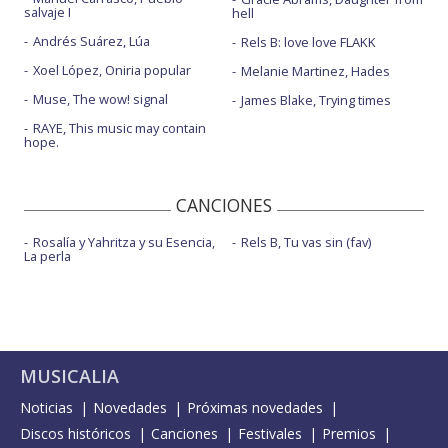
salvaje I
hell
Andrés Suárez, Lúa
Rels B: love love FLAKK
Xoel López, Oniria popular
Melanie Martinez, Hades
Muse, The wow! signal
James Blake, Trying times
RAYE, This music may contain
hope.
CANCIONES
Rosalía y Yahritza y su Esencia,
Rels B, Tu vas sin (fav)
La perla
MUSICALIA
Noticias
Novedades
Próximas novedades
Discos históricos
Canciones
Festivales
Premios