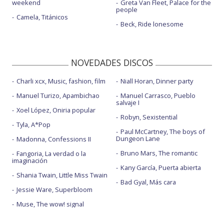
weekend
Greta Van Fleet, Palace for the
people
Camela, Titánicos
Beck, Ride lonesome
NOVEDADES DISCOS
Charli xcx, Music, fashion, film
Niall Horan, Dinner party
Manuel Turizo, Apambichao
Manuel Carrasco, Pueblo
salvaje I
Xoel López, Oniria popular
Robyn, Sexistential
Tyla, A*Pop
Paul McCartney, The boys of
Dungeon Lane
Madonna, Confessions II
Bruno Mars, The romantic
Fangoria, La verdad o la
imaginación
Kany García, Puerta abierta
Shania Twain, Little Miss Twain
Bad Gyal, Más cara
Jessie Ware, Superbloom
Muse, The wow! signal