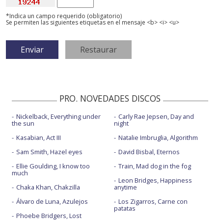
*Indica un campo requerido (obligatorio)
Se permiten las siguientes etiquetas en el mensaje <b> <i> <u>
PRO. NOVEDADES DISCOS
Nickelback, Everything under
Carly Rae Jepsen, Day and
the sun
night
Kasabian, Act III
Natalie Imbruglia, Algorithm
Sam Smith, Hazel eyes
David Bisbal, Eternos
Ellie Goulding, I know too
Train, Mad dog in the fog
much
Leon Bridges, Happiness
Chaka Khan, Chakzilla
anytime
Álvaro de Luna, Azulejos
Los Zigarros, Carne con
patatas
Phoebe Bridgers, Lost