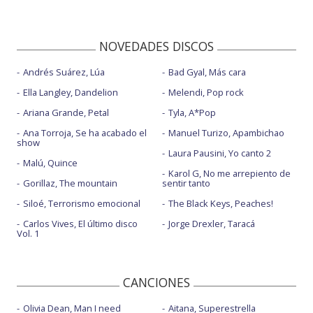
NOVEDADES DISCOS
Andrés Suárez, Lúa
Bad Gyal, Más cara
Ella Langley, Dandelion
Melendi, Pop rock
Ariana Grande, Petal
Tyla, A*Pop
Ana Torroja, Se ha acabado el
Manuel Turizo, Apambichao
show
Laura Pausini, Yo canto 2
Malú, Quince
Karol G, No me arrepiento de
Gorillaz, The mountain
sentir tanto
Siloé, Terrorismo emocional
The Black Keys, Peaches!
Carlos Vives, El último disco
Jorge Drexler, Taracá
Vol. 1
CANCIONES
Olivia Dean, Man I need
Aitana, Superestrella