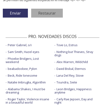
Se permiten las siguientes etiquetas en el mensaje <b> <i> <u>
PRO. NOVEDADES DISCOS
Peter Gabriel, o/i
Tove Lo, Estrus
Sam Smith, Hazel eyes
Nothing but Thieves, Stray
dogs
Phoebe Bridgers, Lost
weekend
Alex Warren, Wildchild
beabadoobee, Pylon
David Bisbal, Eternos
Beck, Ride lonesome
Lana Del Rey, Stove
Natalie Imbruglia, Algorithm
Toundra, Siete
Alabama Shakes, I must be
Leon Bridges, Happiness
dreaming
anytime
Roger Taylor, Violence insane
Carly Rae Jepsen, Day and
in a beautiful world
night