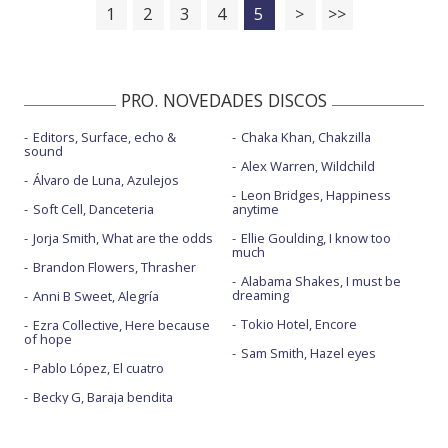
1
2
3
4
5
>
>>
PRO. NOVEDADES DISCOS
Editors, Surface, echo &
Chaka Khan, Chakzilla
sound
Alex Warren, Wildchild
Álvaro de Luna, Azulejos
Leon Bridges, Happiness
Soft Cell, Danceteria
anytime
Jorja Smith, What are the odds
Ellie Goulding, I know too
much
Brandon Flowers, Thrasher
Alabama Shakes, I must be
dreaming
Anni B Sweet, Alegría
Tokio Hotel, Encore
Ezra Collective, Here because
of hope
Sam Smith, Hazel eyes
Pablo López, El cuatro
Becky G, Baraja bendita