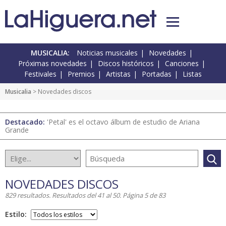
MUSICALIA:
Noticias musicales
Novedades
Próximas novedades
Discos históricos
Canciones
Festivales
Premios
Artistas
Portadas
Listas
Musicalia
> Novedades discos
Destacado:
'Petal' es el octavo álbum de estudio de Ariana
Grande
NOVEDADES DISCOS
829 resultados. Resultados del 41 al 50. Página 5 de 83
Estilo: