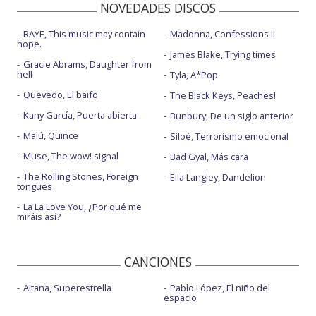
NOVEDADES DISCOS
RAYE, This music may contain
Madonna, Confessions II
hope.
James Blake, Trying times
Gracie Abrams, Daughter from
hell
Tyla, A*Pop
Quevedo, El baifo
The Black Keys, Peaches!
Kany García, Puerta abierta
Bunbury, De un siglo anterior
Malú, Quince
Siloé, Terrorismo emocional
Muse, The wow! signal
Bad Gyal, Más cara
The Rolling Stones, Foreign
Ella Langley, Dandelion
tongues
La La Love You, ¿Por qué me
miráis así?
CANCIONES
Aitana, Superestrella
Pablo López, El niño del
espacio