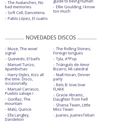
guide to being human
The Avalanches, No
bad memories
Ellie Goulding, I know
too much
Soft Cell, Danceteria
Pablo López, El cuatro
NOVEDADES DISCOS
Muse, The wow!
The Rolling Stones,
signal
Foreign tongues
Quevedo, El baifo
Tyla, A*Pop
Manuel Turizo,
Triángulo de Amor
Apambichao
Bizarro, Mi catedral
Harry Styles, Kiss all
Niall Horan, Dinner
the time. Disco,
party
occasionally.
Rels B: love love
Manuel Carrasco,
FLAKK
Pueblo salvaje I
Gracie Abrams,
Gorillaz, The
Daughter from hell
mountain
Shania Twain, Little
Malú, Quince
Miss Twain
Ella Langley,
Juanes, JuanesTeban
Dandelion