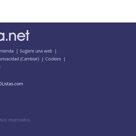
mienda
Sugiere una web
 privacidad
(
Cambiar
)
Cookies
S
0Listas.com
chos reservados