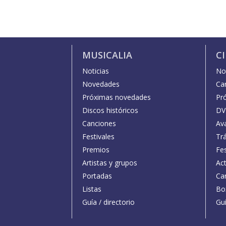
MUSICALIA
C
Noticias
Not
Novedades
Car
Próximas novedades
Pr
Discos históricos
DV
Canciones
Av
Festivales
Trá
Premios
Fe
Artistas y grupos
Act
Portadas
Car
Listas
Bo
Guía / directorio
Guí