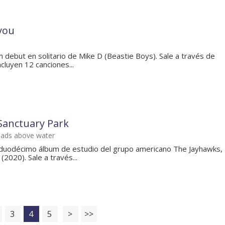
you
 debut en solitario de Mike D (Beastie Boys). Sale a través de
ncluyen 12 canciones...
Sanctuary Park
eads above water
 duodécimo álbum de estudio del grupo americano The Jayhawks,
(2020). Sale a través...
3
4
5
>
>>