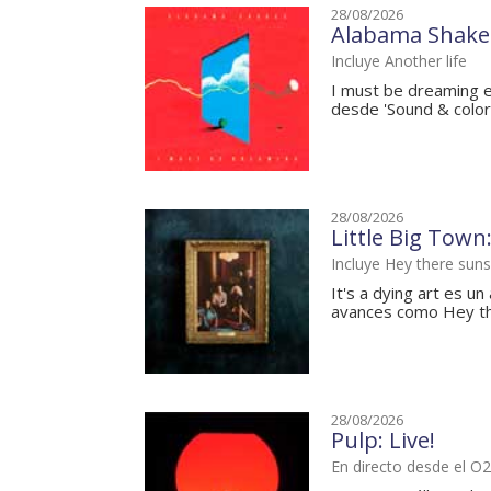
28/08/2026
Alabama Shakes
Incluye Another life
I must be dreaming e
desde 'Sound & color' 
28/08/2026
Little Big Town:
Incluye Hey there sun
It's a dying art es u
avances como Hey the
28/08/2026
Pulp: Live!
En directo desde el O