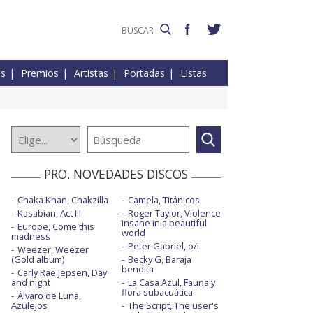
es
Premios
Artistas
Portadas
Listas
PRO. NOVEDADES DISCOS
Chaka Khan, Chakzilla
Camela, Titánicos
Kasabian, Act III
Roger Taylor, Violence
insane in a beautiful
Europe, Come this
world
madness
Peter Gabriel, o/i
Weezer, Weezer
(Gold album)
Becky G, Baraja
bendita
Carly Rae Jepsen, Day
and night
La Casa Azul, Fauna y
flora subacuática
Álvaro de Luna,
Azulejos
The Script, The user's