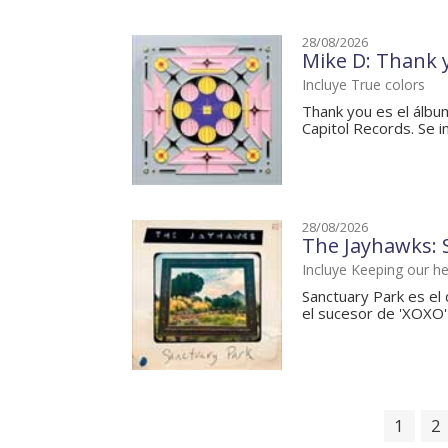
28/08/2026
Mike D: Thank 
Incluye True colors
Thank you es el álbum
Capitol Records. Se i
28/08/2026
The Jayhawks: 
Incluye Keeping our h
Sanctuary Park es el
el sucesor de 'XOXO' 
1
2