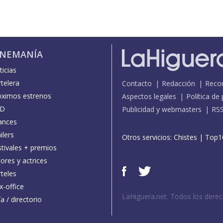
INEMANÍA
icias
telera
Contacto
Redacción
Reco
óximos estrenos
Aspectos legales
Política de
D
Publicidad y webmasters
RS
ances
ilers
Otros servicios:
Chistes
|
Top1
stivales + premios
ores y actrices
teles
x-office
LaHiguera.net. Todos los dere
a / directorio