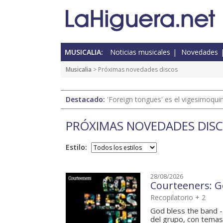
MUSICALIA:
Noticias musicales
Novedades
Musicalia
> Próximas novedades discos
Destacado:
'Foreign tongues' es el vigesimoqui
PRÓXIMAS NOVEDADES DIS
Estilo:
28/08/2026
Courteeners: Go
Recopilatorio + 2
God bless the band -
del grupo, con temas