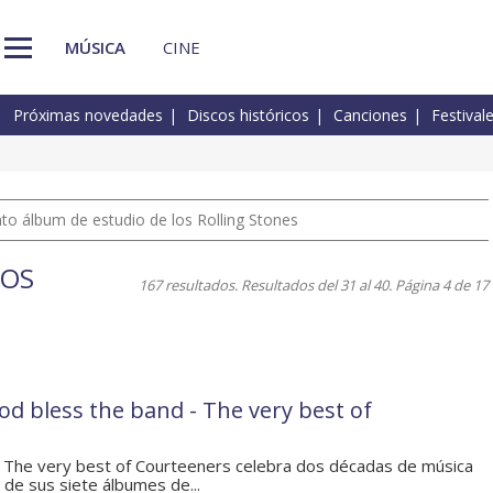
MÚSICA
CINE
Próximas novedades
Discos históricos
Canciones
Festival
nto álbum de estudio de los Rolling Stones
COS
167 resultados. Resultados del 31 al 40. Página 4 de 17
d bless the band - The very best of
 The very best of Courteeners celebra dos décadas de música
 de sus siete álbumes de...