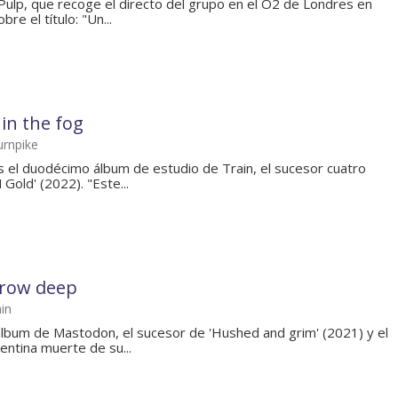
 Pulp, que recoge el directo del grupo en el O2 de Londres en
re el título: "Un...
in the fog
urnpike
s el duodécimo álbum de estudio de Train, el sucesor cuatro
old' (2022). "Este...
row deep
in
bum de Mastodon, el sucesor de 'Hushed and grim' (2021) y el
entina muerte de su...