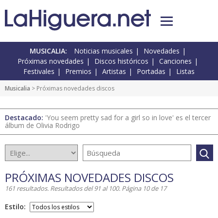
MUSICALIA:
Noticias musicales
Novedades
Próximas novedades
Discos históricos
Canciones
Festivales
Premios
Artistas
Portadas
Listas
Musicalia
> Próximas novedades discos
Destacado:
'You seem pretty sad for a girl so in love' es el tercer
álbum de Olivia Rodrigo
PRÓXIMAS NOVEDADES DISCOS
161 resultados. Resultados del 91 al 100. Página 10 de 17
Estilo: