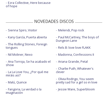
Ezra Collective, Here because
of hope
NOVEDADES DISCOS
Sienna Spiro, Visitor
Melendi, Pop rock
Kany García, Puerta abierta
Paul McCartney, The boys of
Dungeon Lane
The Rolling Stones, Foreign
tongues
Rels B: love love FLAKK
Nil Moliner, Nexo
Madonna, Confessions II
Ana Torroja, Se ha acabado el
Ariana Grande, Petal
show
Charlie Puth, Whatever's
La La Love You, ¿Por qué me
clever
miráis así?
Olivia Rodrigo, You seem
Malú, Quince
pretty sad for a girl so in love
Fangoria, La verdad o la
Jessie Ware, Superbloom
imaginación